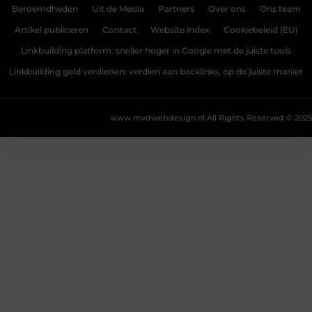
Beroemdheden
Uit de Media
Partners
Over ons
Ons team
Artikel publiceren
Contact
Website index
Cookiebeleid (EU)
Linkbuilding platform: sneller hoger in Google met de juiste tools
Linkbuilding geld verdienen: verdien aan backlinks, op de juiste manier
www.mvdwebdesign.nl.
All Rights Reserved © 2025