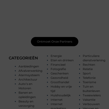
Word lid van onze levendige schrijfgemeenschap
Schrijven wordt nog leuker wanneer je het samen doet.
Ontmoet gepassioneerde schrijvers zoals jij, deel je
werk, ontvang constructieve feedback en laat je
inspireren door unieke verhalen. Samen maken we
schrijven magisch.
Ontmoet Onze Partners
Energie
Particuliere
CATEGORIEËN
Eten en drinken
dienstverlening
Financieel
Rechten
Aanbiedingen
Fotografie
Relatie
Afvalverwerking
Geschenken
Sport
Alarmsysteem
Gezondheid
Telefonie
Architectuur
Groothandel
Toerisme
Auto’s en
Hobby en vrije
Tuin en
Motoren
tijd
buitenleven
Banen en
Huishoudelijk
Tweewielers
opleidingen
Internet
Vakantie
Beauty en
Internet
Verbouwen
verzorging
marketing
Vervoer en