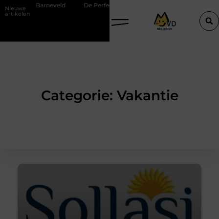
n in Barneveld
De Perfecte Gids voor Vloerbedekking in Purmerend
Nieuwe
artikelen
Categorie: Vakantie