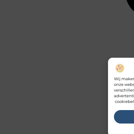
Wij maken
onze webs
verschill
advertent
cookiebel