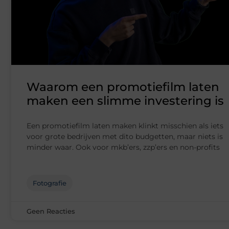
Waarom een promotiefilm laten
maken een slimme investering is
Een promotiefilm laten maken klinkt misschien als iets
voor grote bedrijven met dito budgetten, maar niets is
minder waar. Ook voor mkb’ers, zzp’ers en non-profits
Fotografie
Geen Reacties