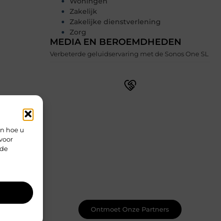
Woningen
Zakelijk
Zakelijke dienstverlening
Zorg
MEDIA EN BEROEMDHEDEN
Verbeterde geluidservaring met de Sonos One SL
Word lid van onze levendige
schrijfgemeenschap
en hoe u
Schrijven wordt nog leuker wanneer je
voor
het samen doet. Ontmoet
rde
gepassioneerde schrijvers zoals jij, deel
je werk, ontvang constructieve
feedback en laat je inspireren door
unieke verhalen. Samen maken we
schrijven magisch.
Ontmoet Onze Partners