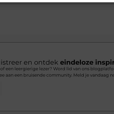
istreer en ontdek
eindeloze inspir
r of een leergierige lezer? Word lid van ons blogplat
mee aan een bruisende community. Meld je vandaag n