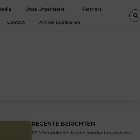
tie van een goederenlift merkbaar verhoogt
Hoe trek je bezoeker
Media
Onze Organisatie
Partners
Contact
Artikel publiceren
RECENTE BERICHTEN
PSG fanartikelen kopen zonder keuzestress