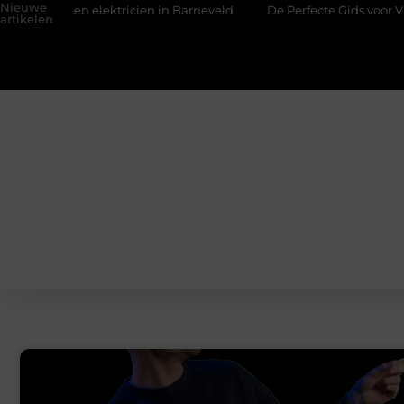
Nieuwe
en elektricien in Barneveld
De Perfecte Gids voor Vloerbedek
artikelen