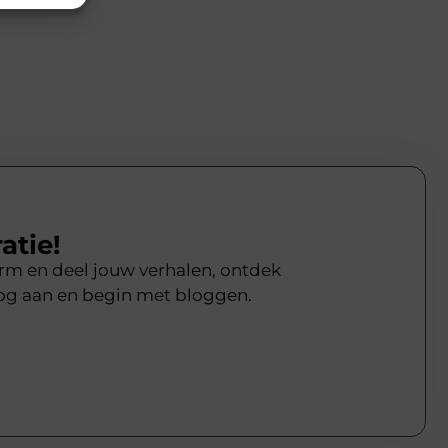
atie!
form en deel jouw verhalen, ontdek
og aan en begin met bloggen.