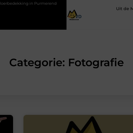
king in Purmerend
Hoe een slim geplaatste autolift de efficiën
Uit de 
Categorie: Fotografie