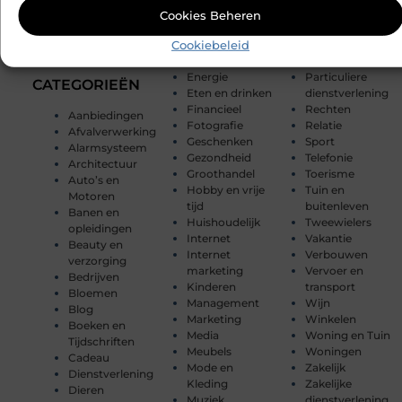
Cookies Beheren
Ontmoet Onze Partners
Cookiebeleid
Energie
Particuliere
CATEGORIEËN
Eten en drinken
dienstverlening
Financieel
Rechten
Aanbiedingen
Fotografie
Relatie
Afvalverwerking
Geschenken
Sport
Alarmsysteem
Gezondheid
Telefonie
Architectuur
Groothandel
Toerisme
Auto’s en
Hobby en vrije
Tuin en
Motoren
tijd
buitenleven
Banen en
Huishoudelijk
Tweewielers
opleidingen
Internet
Vakantie
Beauty en
Internet
Verbouwen
verzorging
marketing
Vervoer en
Bedrijven
Kinderen
transport
Bloemen
Management
Wijn
Blog
Marketing
Winkelen
Boeken en
Media
Woning en Tuin
Tijdschriften
Meubels
Woningen
Cadeau
Mode en
Zakelijk
Dienstverlening
Kleding
Zakelijke
Dieren
Muziek
dienstverlening