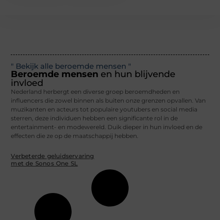
" Bekijk alle beroemde mensen "
Beroemde mensen
en hun blijvende
invloed
Nederland herbergt een diverse groep beroemdheden en
influencers die zowel binnen als buiten onze grenzen opvallen. Van
muzikanten en acteurs tot populaire youtubers en social media
sterren, deze individuen hebben een significante rol in de
entertainment- en modewereld. Duik dieper in hun invloed en de
effecten die ze op de maatschappij hebben.
Verbeterde geluidservaring
met de Sonos One SL