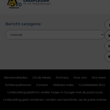
LEESPLEZIER
M vd Webdesign
Bericht categorie
Beroemdheden
Uit de Media
Partners
Over ons
Ons team
Artikel publiceren
Contact
Website index
Cookiebeleid (EU)
Linkbuilding platform: sneller hoger in Google met de juiste tools
Linkbuilding geld verdienen: verdien aan backlinks, op de juiste manier