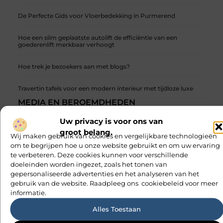
De Perfecte Gids voor Vloerbedekking in Purmerend
Hoe een slim geplaatste autolift de efficiëntie van een
goederenlift merkbaar verhoogt
Hoe trek je bezoekers aan met blogs?
Travertin tafels voor een modern interieur met tijdloze luxe
MEDIA EN BEROEMDHEDEN
Verbeterde geluidservaring met de Sonos One SL
Uw privacy is voor ons van
groot belang.
Wij maken gebruik van cookies en vergelijkbare technologieën
om te begrijpen hoe u onze website gebruikt en om uw ervaring
te verbeteren. Deze cookies kunnen voor verschillende
doeleinden worden ingezet, zoals het tonen van
Word lid van onze levendige schrijfgemeenschap
gepersonaliseerde advertenties en het analyseren van het
Schrijven wordt nog leuker wanneer je het samen doet.
gebruik van de website. Raadpleeg ons cookiebeleid voor meer
Ontmoet gepassioneerde schrijvers zoals jij, deel je
informatie.
werk, ontvang constructieve feedback en laat je
inspireren door unieke verhalen. Samen maken we
Alles Toestaan
schrijven magisch.