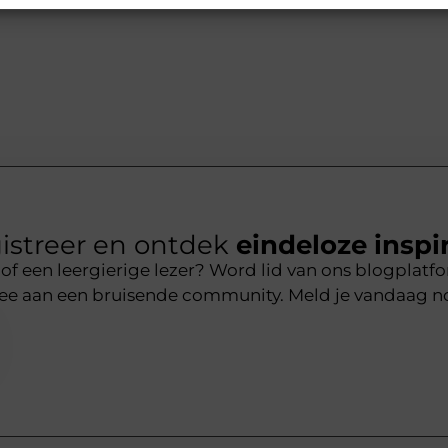
istreer en ontdek
eindeloze inspir
r of een leergierige lezer? Word lid van ons blogplat
mee aan een bruisende community. Meld je vandaag n