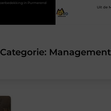
king in Purmerend
Hoe een slim geplaatste autolift de efficiën
Uit de 
Categorie: Management