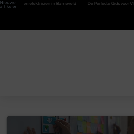
Nieuwe
en elektricien in Barneveld
De Perfecte Gids voor Vloerbedek
artikelen