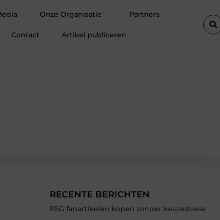
tie van een goederenlift merkbaar verhoogt
Hoe trek je bezoeker
Media
Onze Organisatie
Partners
Contact
Artikel publiceren
RECENTE BERICHTEN
PSG fanartikelen kopen zonder keuzestress