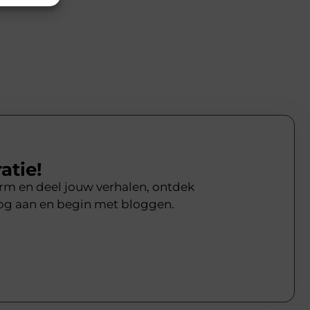
atie!
form en deel jouw verhalen, ontdek
og aan en begin met bloggen.