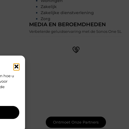
Woningen
Zakelijk
Zakelijke dienstverlening
Zorg
MEDIA EN BEROEMDHEDEN
Verbeterde geluidservaring met de Sonos One SL
Word lid van onze levendige
schrijfgemeenschap
en hoe u
Schrijven wordt nog leuker wanneer je
voor
het samen doet. Ontmoet
rde
gepassioneerde schrijvers zoals jij, deel
je werk, ontvang constructieve
feedback en laat je inspireren door
unieke verhalen. Samen maken we
schrijven magisch.
Ontmoet Onze Partners