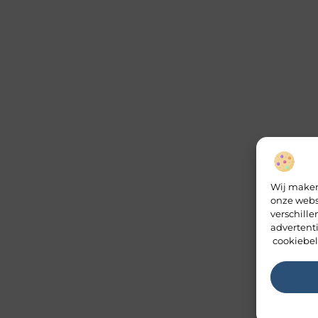
Wij maken
onze webs
verschill
advertent
cookiebel