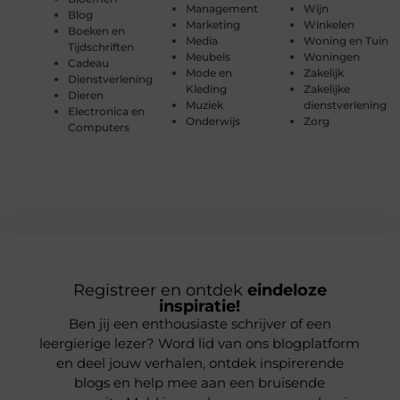
Management
Wijn
Blog
Marketing
Winkelen
Boeken en
Media
Woning en Tuin
Tijdschriften
Meubels
Woningen
Cadeau
Mode en
Zakelijk
Dienstverlening
Kleding
Zakelijke
Dieren
Muziek
dienstverlening
Electronica en
Onderwijs
Zorg
Computers
Registreer en ontdek
eindeloze
inspiratie!
Ben jij een enthousiaste schrijver of een
leergierige lezer? Word lid van ons blogplatform
en deel jouw verhalen, ontdek inspirerende
blogs en help mee aan een bruisende