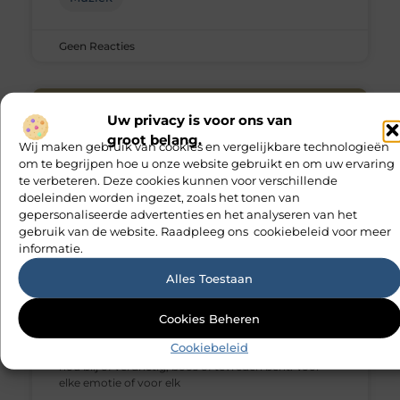
Geen Reacties
Uw privacy is voor ons van
groot belang.
Wij maken gebruik van cookies en vergelijkbare technologieën
om te begrijpen hoe u onze website gebruikt en om uw ervaring
te verbeteren. Deze cookies kunnen voor verschillende
doeleinden worden ingezet, zoals het tonen van
gepersonaliseerde advertenties en het analyseren van het
gebruik van de website. Raadpleeg ons cookiebeleid voor meer
informatie.
Alles Toestaan
Djembe workshop om je leven
meer kleur te geven.
Cookies Beheren
Cookiebeleid
Muziek is mooi, muziek past bij elke emotie of je
nou blij of verdrietig, boos of tevreden bent. Voor
elke emotie of voor elk