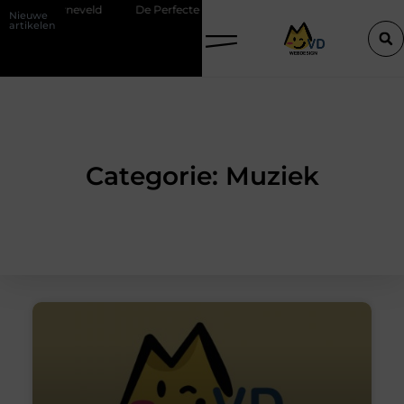
n Barneveld
De Perfecte Gids voor Vloerbedekking in Purmerend
Nieuwe
artikelen
Categorie: Muziek