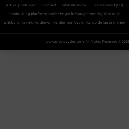
Artikel publiceren
Contact
Website index
Cookiebeleid (EU)
Linkbuilding platform: sneller hoger in Google met de juiste tools
Linkbuilding geld verdienen: verdien aan backlinks, op de juiste manier
www.mvdwebdesign.nl.
All Rights Reserved © 2025