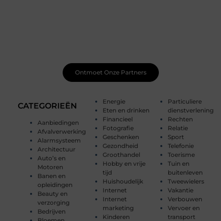
Word lid van onze levendige schrijfgemeenschap
Schrijven wordt nog leuker wanneer je het samen doet.
Ontmoet gepassioneerde schrijvers zoals jij, deel je
werk, ontvang constructieve feedback en laat je
inspireren door unieke verhalen. Samen maken we
schrijven magisch.
Ontmoet Onze Partners
Energie
Particuliere
CATEGORIEËN
Eten en drinken
dienstverlening
Financieel
Rechten
Aanbiedingen
Fotografie
Relatie
Afvalverwerking
Geschenken
Sport
Alarmsysteem
Gezondheid
Telefonie
Architectuur
Groothandel
Toerisme
Auto’s en
Hobby en vrije
Tuin en
Motoren
tijd
buitenleven
Banen en
Huishoudelijk
Tweewielers
opleidingen
Internet
Vakantie
Beauty en
Internet
Verbouwen
verzorging
marketing
Vervoer en
Bedrijven
Kinderen
transport
Bloemen