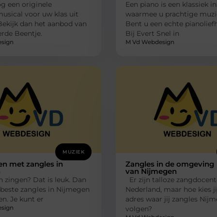
g een originele
Een piano is een klassiek 
usical voor uw klas uit
waarmee u prachtige muzi
Bekijk dan het aanbod van
Bent u een echte pianolie
rde Beentje.
Bij Evert Snel in
sign
M Vd Webdesign
MUZIEK
en met zangles in
Zangles in de omgeving
n
van Nijmegen
en zingen? Dat is leuk. Dan
Er zijn talloze zangdocent
 beste zangles in Nijmegen
Nederland, maar hoe kies j
n. Je kunt er
adres waar jij zangles Nij
sign
volgen?