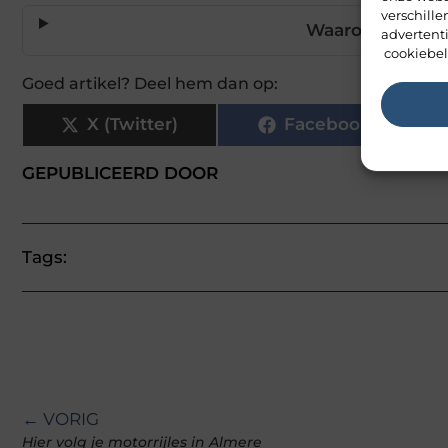
verschill
Waarom is muzie
advertent
cookiebel
Goed artikel? Deel hem dan op:
X (Twitter)
Facebook
GEPUBLICEERD DOOR
Tags:
← VORIG
Hier volg je motorrijles in Almere