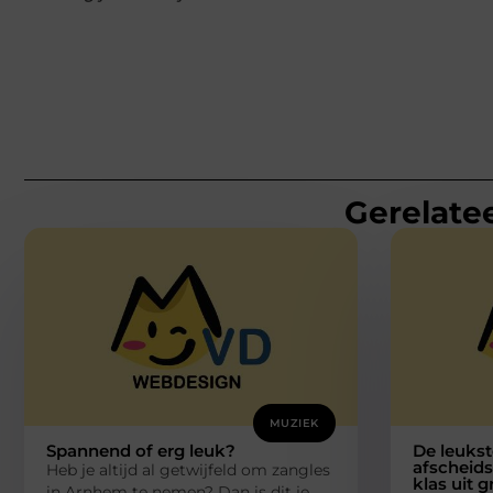
Gerelatee
MUZIEK
Spannend of erg leuk?
De leukst
afscheid
Heb je altijd al getwijfeld om zangles
klas uit 
in Arnhem te nemen? Dan is dit je