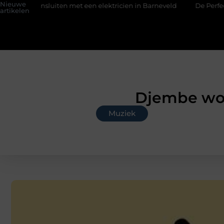
Nieuwe
nsluiten met een elektricien in Barneveld
De Perfecte Gids v
artikelen
Djembe wor
Muziek