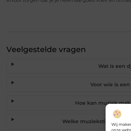
ervoor zorgen dat je je helemaal goed voelt en ontl
Veelgestelde vragen
Wat is een 
Voor wie is ee
Hoe kan muziek make
Welke muziekstijlen wor
Wij maken
onze webs