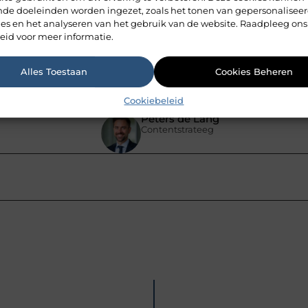
ende doeleinden worden ingezet, zoals het tonen van gepersonalisee
k belangrijk voor je welzijn?
ies en het analyseren van het gebruik van de website. Raadpleeg ons
eid voor meer informatie.
Alles Toestaan
Cookies Beheren
Pinterest
LinkedIn
Cookiebeleid
Peters de Lang
Contentstrateeg