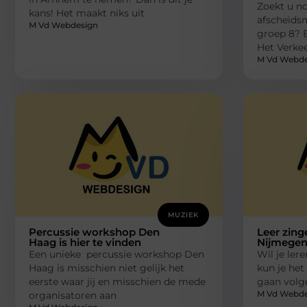
Zoekt u no
kans! Het maakt niks uit
afscheidsm
M Vd Webdesign
groep 8? 
Het Verkee
M Vd Webde
MUZIEK
Percussie workshop Den
Leer zing
Haag is hier te vinden
Nijmege
Een unieke percussie workshop Den
Wil je ler
Haag is misschien niet gelijk het
kun je het
eerste waar jij en misschien de mede
gaan volge
M Vd Webde
organisatoren aan