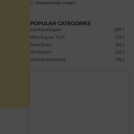
Veelgestelde vragen
POPULAR CATEGORIES
Aanbiedingen
(137 )
Woning en Tuin
(72 )
Bedrijven
(52 )
Winkelen
(42 )
Dienstverlening
(35 )
Recente berichten
Laat je inspireren door de nieuwste
artikelen van MvdWebdesign.nl –
dagelijks verse content, boordevol
ideeën, tips en inzichten.