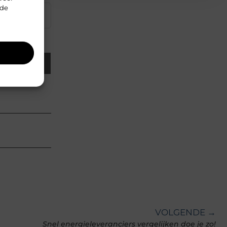
rde
▼
Email
VOLGENDE →
Snel energieleveranciers vergelijken doe je zo!