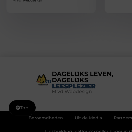
M Vd Webdesign
DAGELIJKS LEVEN,
DAGELIJKS
LEESPLEZIER
M vd Webdesign
Top
Beroemdheden
Uit de Media
Partners
Linkbuilding platform: sneller hoger in 