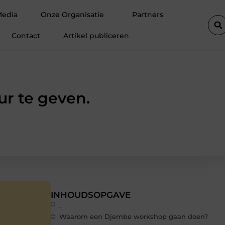
ift de efficiëntie van een goederenlift merkbaar verhoogt
Hoe tr
Media
Onze Organisatie
Partners
Contact
Artikel publiceren
r te geven.
INHOUDSOPGAVE
Waarom een Djembe workshop gaan doen?