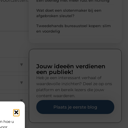
 voortzetten.
Een overleg met meer rust en richting
Wat doet een slotenmaker bij een
afgebroken sleutel?
Tweedehands bureaustoel kopen: slim
en voordelig
▼
Jouw ideeën verdienen
een publiek!
Heb je een interessant verhaal of
▼
waardevolle inzichten? Deel ze op ons
platform en bereik lezers die jouw
content waarderen.
▼
Plaats je eerste blog
▼
en hoe u
voor