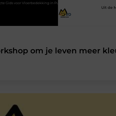
oor Vloerbedekking in Purmerend
Hoe een slim geplaatste autol
Uit de 
kshop om je leven meer kleu