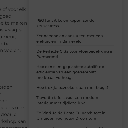
 of voor elk
 goed
PSG fanartikelen kopen zonder
ee te maken
keuzestress
e vraag is
Zonnepanelen aansluiten met een
humeur,
elektricien in Barneveld
jembe
n voelen.
De Perfecte Gids voor Vloerbedekking in
Purmerend
Hoe een slim geplaatste autolift de
efficiëntie van een goederenlift
merkbaar verhoogt
worden
Hoe trek je bezoekers aan met blogs?
r
Travertin tafels voor een modern
shop
interieur met tijdloze luxe
oelens uiten
Zo Vind Je de Beste Tuinarchitect in
 door je
IJmuiden voor jouw Droomtuin
workshop kan