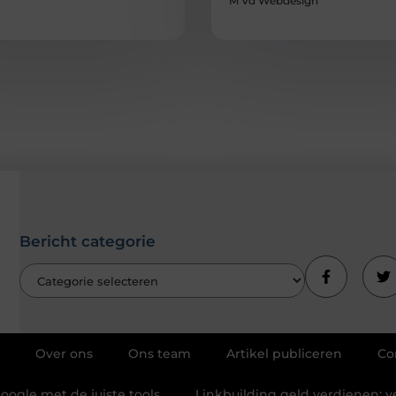
M Vd Webdesign
Bericht categorie
Over ons
Ons team
Artikel publiceren
Co
Google met de juiste tools
Linkbuilding geld verdienen: v