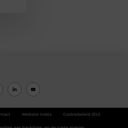
ntact
Website index
Cookiebeleid (EU)
erdien aan backlinks, op de juiste manier