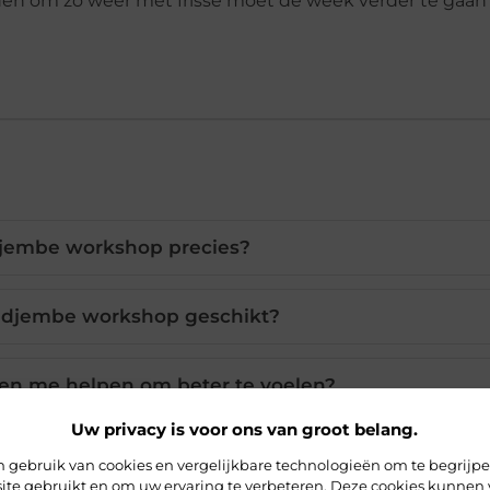
aden om zo weer met frisse moet de week verder te gaan
djembe workshop precies?
n djembe workshop geschikt?
n me helpen om beter te voelen?
Uw privacy is voor ons van groot belang.
den aangeboden bij djembe workshops?
 gebruik van cookies en vergelijkbare technologieën om te begrijp
ite gebruikt en om uw ervaring te verbeteren. Deze cookies kunnen 