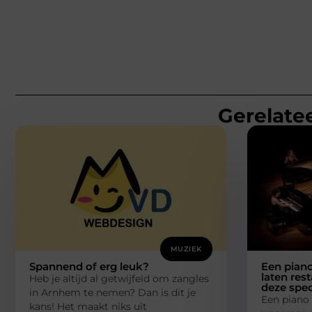
Gerelatee
MUZIEK
Spannend of erg leuk?
Een piano
laten rest
Heb je altijd al getwijfeld om zangles
deze spec
in Arnhem te nemen? Dan is dit je
Een piano 
kans! Het maakt niks uit