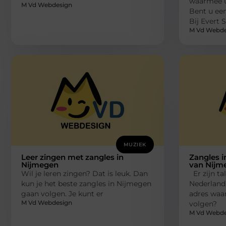
waarmee u
M Vd Webdesign
Bent u een
Bij Evert S
M Vd Webde
MUZIEK
Leer zingen met zangles in
Zangles 
Nijmegen
van Nijm
Wil je leren zingen? Dat is leuk. Dan
Er zijn ta
kun je het beste zangles in Nijmegen
Nederland,
gaan volgen. Je kunt er
adres waar
M Vd Webdesign
volgen?
M Vd Webde