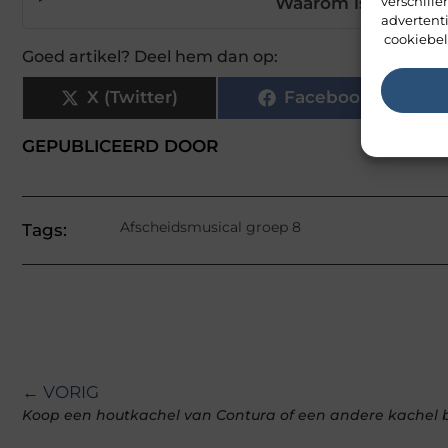
Waarom is een afsc
verschill
advertent
cookiebel
Goed artikel? Deel hem dan op:
X (Twitter)
Facebook
GEPUBLICEERD DOOR
Afscheidsmusical groep 8
Tags:
← VORIG
Koop een houtkachel van Contura of een andere kachel bi