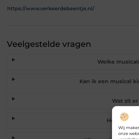
https://www.verkeerdebeentje.nl/
Veelgestelde vragen
Welke musicals
Kan ik een musical ki
Wat zit e
Hoe bestel 
Wij maken
onze webs