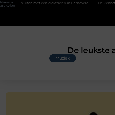
Nieuwe
ansluiten met een elektricien in Barneveld
De Perfecte Gids 
artikelen
De leukste 
Muziek