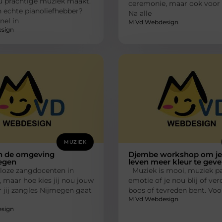
 prachtige muziek maakt.
ceremonie, maar ook voor h
 echte pianoliefhebber?
Na alle
nel in
M Vd Webdesign
sign
MUZIEK
in de omgeving
Djembe workshop om je
egen
leven meer kleur te geve
lloze zangdocenten in
Muziek is mooi, muziek pas
 maar hoe kies jij nou jouw
emotie of je nou blij of verd
 jij zangles Nijmegen gaat
boos of tevreden bent. Voo
M Vd Webdesign
sign