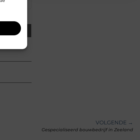
▼
rde
Email
VOLGENDE →
Gespecialiseerd bouwbedrijf in Zeeland