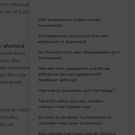
 een musical
 uit of u 20,
PSG fanartikelen kopen zonder
keuzestress
Zonnepanelen aansluiten met een
elektricien in Barneveld
er
afscheid
De Perfecte Gids voor Vloerbedekking in
middelbare
Purmerend
euker dan
ge rapnummers
Hoe een slim geplaatste autolift de
efficiëntie van een goederenlift
rde Beentje
merkbaar verhoogt
, het boek
Hoe trek je bezoekers aan met blogs?
Travertin tafels voor een modern
interieur met tijdloze luxe
line en kies
rmulier.
Zo Vind Je de Beste Tuinarchitect in
IJmuiden voor jouw Droomtuin
gerust
Een overleg met meer rust en richting