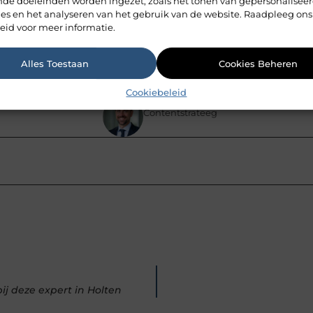
heidsmusical leuk voor groep 8?
ende doeleinden worden ingezet, zoals het tonen van gepersonalisee
ies en het analyseren van het gebruik van de website. Raadpleeg ons
eid voor meer informatie.
Alles Toestaan
Cookies Beheren
Pinterest
LinkedIn
Cookiebeleid
Peters de Lang
Contentstrateeg
j deze expert in Holten