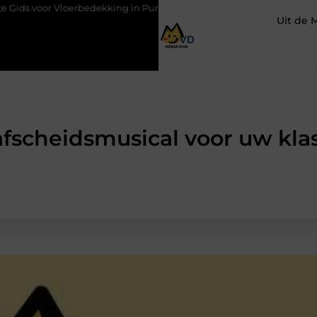
voor Vloerbedekking in Purmerend
Hoe een slim geplaatste autol
Uit de 
afscheidsmusical voor uw klas