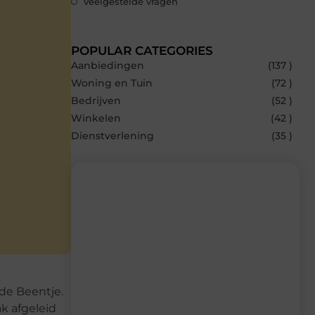
Veelgestelde vragen
POPULAR CATEGORIES
Aanbiedingen
(137 )
Woning en Tuin
(72 )
Bedrijven
(52 )
Winkelen
(42 )
Dienstverlening
(35 )
Recente berichten
Laat je inspireren door de nieuwste
artikelen van MvdWebdesign.nl –
dagelijks verse content, boordevol
de Beentje.
ideeën, tips en inzichten.
k afgeleid