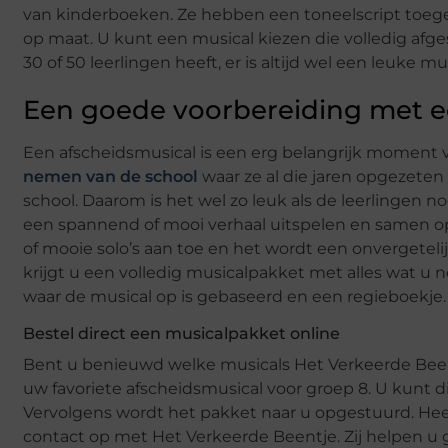
van kinderboeken. Ze hebben een toneelscript toege
op maat. U kunt een musical kiezen die volledig afge
30 of 50 leerlingen heeft, er is altijd wel een leuke mu
Een goede voorbereiding met 
Een afscheidsmusical is een erg belangrijk moment 
nemen van de school
waar ze al die jaren opgezet
school. Daarom is het wel zo leuk als de leerlingen 
een spannend of mooi verhaal uitspelen en samen op 
of mooie solo’s aan toe en het wordt een onvergetel
krijgt u een volledig musicalpakket met alles wat u n
waar de musical op is gebaseerd en een regieboekje.
Bestel direct een musicalpakket online
Bent u benieuwd welke musicals Het Verkeerde Beent
uw favoriete afscheidsmusical voor groep 8. U kunt di
Vervolgens wordt het pakket naar u opgestuurd. Hee
contact op met Het Verkeerde Beentje. Zij helpen u 