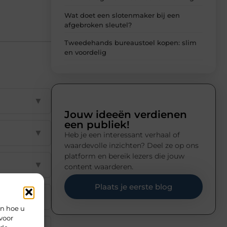
Wat doet een slotenmaker bij een
afgebroken sleutel?
Tweedehands bureaustoel kopen: slim
en voordelig
▼
Jouw ideeën verdienen
een publiek!
▼
Heb je een interessant verhaal of
waardevolle inzichten? Deel ze op ons
platform en bereik lezers die jouw
▼
content waarderen.
Plaats je eerste blog
▼
en hoe u
voor