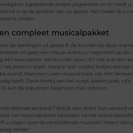
voegd en bijpassende liedjes uitgekozen en zo heeft u
stemd is op de grootte van uw groep. Het maakt dus niet
sical te vinden.
een compleet musicalpakket
voor de leerlingen uit groep 8. Ze kunnen op deze mani
en hebben en gaan een nieuw avontuur tegemoet op de 
nog één keer samen iets kunnen doen. En wat is er dan l
het podium staan. Voeg er wat vrolijke liedjes, stevi
ijke avond. Wanneer u een musical kiest van Het Verkee
odig heeft. Denk hierbij aan het script, bladmuziek, cd’s
 Zo kan de klas direct beginnen met oefenen.
je allemaal aanbiedt? Bekijk dan direct hun aanbod on
rect het musicalpakket bestellen via het online bestelfo
ft u vragen over de verschillende musicals? Neem dan 
graag verder!