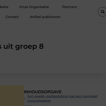
ift de efficiëntie van een goederenlift merkbaar verhoogt
Hoe t
Media
Onze Organisatie
Partners
Contact
Artikel publiceren
 uit groep 8
INHOUDSOPGAVE
Een goede voorbereiding met een compleet
musicalpakket