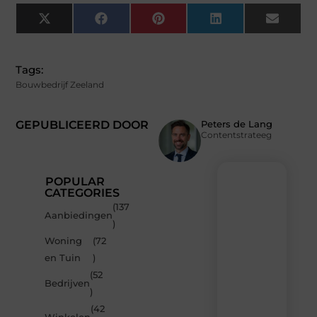
X
Facebook
Pinterest
LinkedIn
Email
(Twitter)
Tags:
Bouwbedrijf Zeeland
GEPUBLICEERD DOOR
Peters de Lang
Contentstrateeg
POPULAR
CATEGORIES
(137
Recente
Aanbiedingen
)
berichten
Woning
(72
Laat
en Tuin
)
je
inspireren
(52
Bedrijven
door
)
de
(42
nieuwste