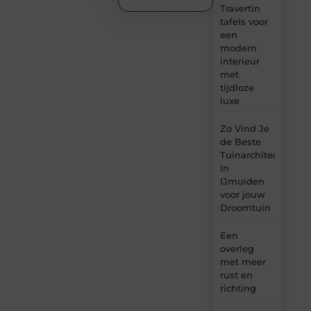
Travertin
tafels voor
een
modern
interieur
met
tijdloze
luxe
Zo Vind Je
de Beste
Tuinarchitect
in
IJmuiden
voor jouw
Droomtuin
Een
overleg
met meer
rust en
richting