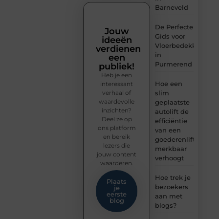
Barneveld
De Perfecte
Jouw
Gids voor
ideeën
Vloerbedekking
verdienen
in
een
Purmerend
publiek!
Heb je een
Hoe een
interessant
verhaal of
slim
waardevolle
geplaatste
inzichten?
autolift de
Deel ze op
efficiëntie
ons platform
van een
en bereik
goederenlift
lezers die
merkbaar
jouw content
verhoogt
waarderen.
Hoe trek je
Plaats
bezoekers
je
eerste
aan met
blog
blogs?