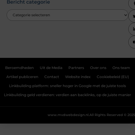
Bericht categorie
Beroemdheden
Uit de Media
Partners
Over ons
Ons team
Artikel publiceren
Contact
Website index
Cookiebeleid (EU)
Linkbuilding platform: sneller hoger in Google met de juiste tools
Linkbuilding geld verdienen: verdien aan backlinks, op de juiste manier
www.mvdwebdesign.nl.
All Rights Reserved © 2025