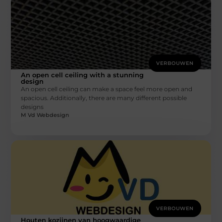
VERBOUWEN
An open cell ceiling with a stunning
design
An open cell ceiling can make a space feel more open and
spacious. Additionally, there are many different possible
designs
M Vd Webdesign
VERBOUWEN
Houten kozijnen van hoogwaardige