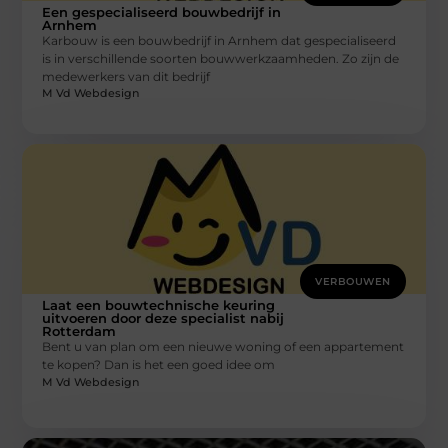
Een gespecialiseerd bouwbedrijf in
Arnhem
Karbouw is een bouwbedrijf in Arnhem dat gespecialiseerd
is in verschillende soorten bouwwerkzaamheden. Zo zijn de
medewerkers van dit bedrijf
M Vd Webdesign
VERBOUWEN
Laat een bouwtechnische keuring
uitvoeren door deze specialist nabij
Rotterdam
Bent u van plan om een nieuwe woning of een appartement
te kopen? Dan is het een goed idee om
M Vd Webdesign