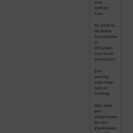
met
tijdloze
luxe
Zo Vind Je
de Beste
Tuinarchitect
in
IJmuiden
voor jouw
Droomtuin
Een
overleg
met meer
rust en
richting
Wat doet
een
slotenmaker
bij een
afgebroken