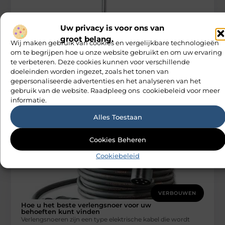
Uw privacy is voor ons van
groot belang.
Wij maken gebruik van cookies en vergelijkbare technologieën
VERBOUWEN
om te begrijpen hoe u onze website gebruikt en om uw ervaring
De complete gids voor
te verbeteren. Deze cookies kunnen voor verschillende
driepootconstructielampen en hoe ze u
kunnen helpen uw winkel te verlichten
doeleinden worden ingezet, zoals het tonen van
Een statief is een driepotige standaard die wordt gebruikt
gepersonaliseerde advertenties en het analyseren van het
om apparatuur vast te houden. Ze worden gebruikt om
gebruik van de website. Raadpleeg ons cookiebeleid voor meer
camera’s en
informatie.
M Vd Webdesign
Alles Toestaan
Cookies Beheren
Cookiebeleid
VERBOUWEN
Hoe u het beste verlengsnoer voor uw
behoeften kunt vinden
Verlengsnoeren zijn een type elektrische kabel die wordt