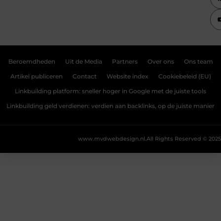
Beroemdheden
Uit de Media
Partners
Over ons
Ons team
Artikel publiceren
Contact
Website index
Cookiebeleid (EU)
Linkbuilding platform: sneller hoger in Google met de juiste tools
Linkbuilding geld verdienen: verdien aan backlinks, op de juiste manier
www.mvdwebdesign.nl.
All Rights Reserved © 2025