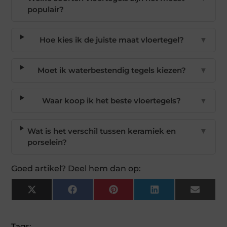
populair?
Hoe kies ik de juiste maat vloertegel?
▼
Moet ik waterbestendig tegels kiezen?
▼
Waar koop ik het beste vloertegels?
▼
Wat is het verschil tussen keramiek en
▼
porselein?
Goed artikel? Deel hem dan op:
X
Facebook
Pinterest
LinkedIn
Email
(Twitter)
Tags: