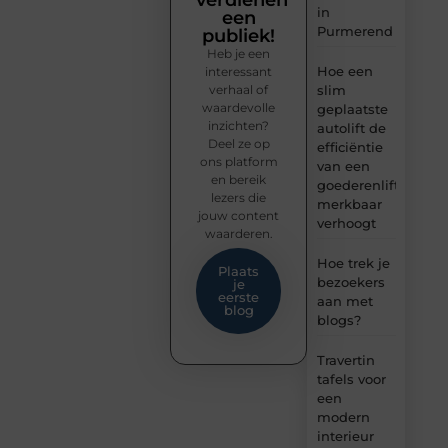
verdienen
in
een
Purmerend
publiek!
Heb je een
Hoe een
interessant
verhaal of
slim
waardevolle
geplaatste
inzichten?
autolift de
Deel ze op
efficiëntie
ons platform
van een
en bereik
goederenlift
lezers die
merkbaar
jouw content
verhoogt
waarderen.
Hoe trek je
Plaats
bezoekers
je
eerste
aan met
blog
blogs?
Travertin
tafels voor
een
modern
interieur