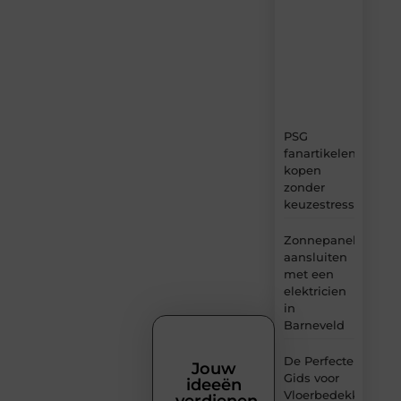
content,
boordevol
ideeën,
tips
en
inzichten.
PSG
fanartikelen
kopen
zonder
keuzestress
Zonnepanelen
aansluiten
met een
elektricien
in
Barneveld
De Perfecte
Jouw
Gids voor
ideeën
Vloerbedekking