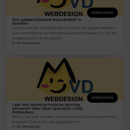
VERBOUWEN
Een gespecialiseerd bouwbedrijf in
Arnhem
Karbouw is een bouwbedrijf in Arnhem dat gespecialiseerd
is in verschillende soorten bouwwerkzaamheden. Zo zijn de
medewerkers van dit bedrijf
M Vd Webdesign
VERBOUWEN
Laat een bouwtechnische keuring
uitvoeren door deze specialist nabij
Rotterdam
Bent u van plan om een nieuwe woning of een appartement
te kopen? Dan is het een goed idee om
M Vd Webdesign