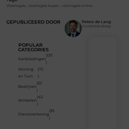
Vloertegels
,
vloertegels kopen
,
vloertegels online
GEPUBLICEERD DOOR
Peters de Lang
Contentstrateeg
POPULAR
CATEGORIES
(137
Recente
Aanbiedingen
)
berichten
Woning
(72
Laat
en Tuin
)
je
inspireren
(52
Bedrijven
door
)
de
(42
nieuwste
Winkelen
artikelen
)
van
(35
MvdWebdesign.nl
Dienstverlening
)
–
dagelijks
verse