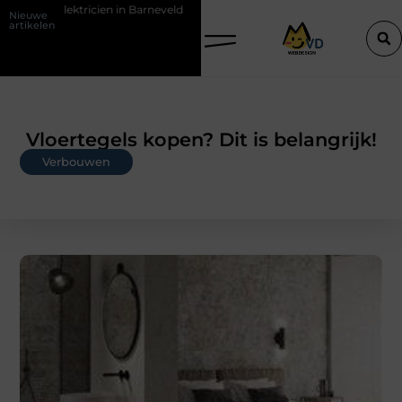
ien in Barneveld
De Perfecte Gids voor Vloerbedekking in Purmeren
Nieuwe
artikelen
Vloertegels kopen? Dit is belangrijk!
Verbouwen