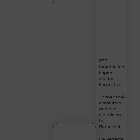
)
–
dagelijks
verse
content,
boordevol
ideeën,
tips
en
inzichten.
PSG
fanartikelen
kopen
zonder
keuzestress
Zonnepanelen
aansluiten
met een
elektricien
in
Barneveld
De Perfecte