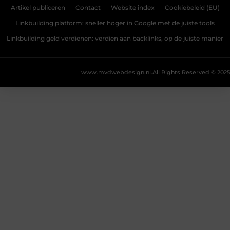
Artikel publiceren
Contact
Website index
Cookiebeleid (EU)
Linkbuilding platform: sneller hoger in Google met de juiste tools
Linkbuilding geld verdienen: verdien aan backlinks, op de juiste manier
www.mvdwebdesign.nl.
All Rights Reserved © 2025