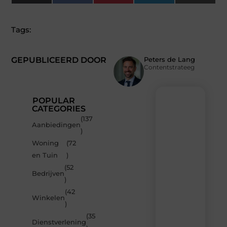
(Twitter)
Tags:
GEPUBLICEERD DOOR
Peters de Lang
Contentstrateeg
POPULAR
CATEGORIES
(137
Recente
Aanbiedingen
)
berichten
Woning
(72
Laat
en Tuin
)
je
inspireren
(52
Bedrijven
door
)
de
(42
nieuwste
Winkelen
artikelen
)
van
(35
MvdWebdesign.nl
Dienstverlening