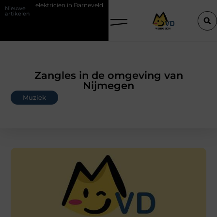
en elektricien in Barneveld
De Perfecte Gids voor Vloerbedekking i
Nieuwe
artikelen
Zangles in de omgeving van
Nijmegen
Muziek