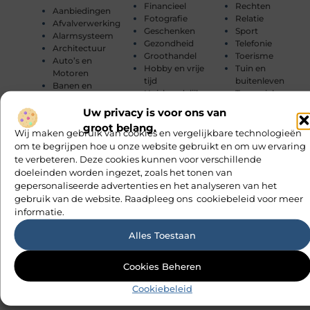
Financieel
Rechten
Aanbiedingen
Fotografie
Relatie
Afvalverwerking
Geschenken
Sport
Alarmsysteem
Gezondheid
Telefonie
Architectuur
Groothandel
Toerisme
Auto’s en
Hobby en vrije
Tuin en
Motoren
tijd
buitenleven
Banen en
Huishoudelijk
Tweewielers
opleidingen
Internet
Vakantie
Beauty en
Uw privacy is voor ons van
Internet
Verbouwen
verzorging
groot belang.
marketing
Vervoer en
Wij maken gebruik van cookies en vergelijkbare technologieën
Bedrijven
Kinderen
transport
om te begrijpen hoe u onze website gebruikt en om uw ervaring
Bloemen
Management
Wijn
te verbeteren. Deze cookies kunnen voor verschillende
Blog
Marketing
Winkelen
doeleinden worden ingezet, zoals het tonen van
Boeken en
Media
Woning en Tuin
Tijdschriften
gepersonaliseerde advertenties en het analyseren van het
Meubels
Woningen
Cadeau
gebruik van de website. Raadpleeg ons cookiebeleid voor meer
Mode en
Zakelijk
Dienstverlening
informatie.
Kleding
Zakelijke
Dieren
Muziek
dienstverlening
Electronica en
Alles Toestaan
Onderwijs
Zorg
Computers
Cookies Beheren
Cookiebeleid