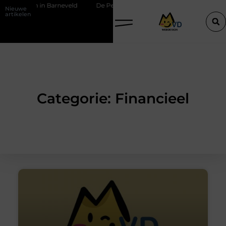
ktricien in Barneveld
De Perfecte Gids voor Vloerbedekking in Pur
Nieuwe
artikelen
Categorie: Financieel