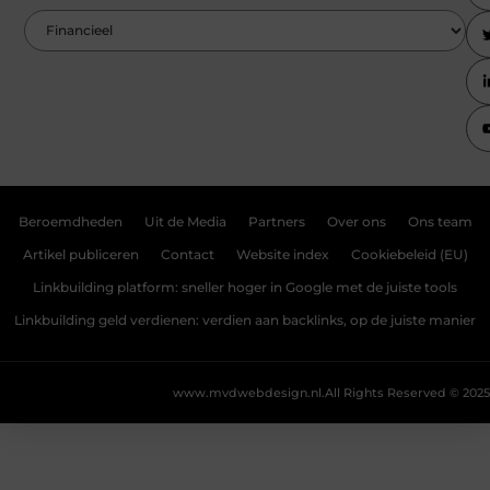
Beroemdheden
Uit de Media
Partners
Over ons
Ons team
Artikel publiceren
Contact
Website index
Cookiebeleid (EU)
Linkbuilding platform: sneller hoger in Google met de juiste tools
Linkbuilding geld verdienen: verdien aan backlinks, op de juiste manier
www.mvdwebdesign.nl.
All Rights Reserved © 2025