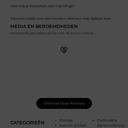
Hoe trek je bezoekers aan met blogs?
Travertin tafels voor een modern interieur met tijdloze luxe
MEDIA EN BEROEMDHEDEN
Verbeterde geluidservaring met de Sonos One SL
Word lid van onze levendige schrijfgemeenschap
Schrijven wordt nog leuker wanneer je het samen doet.
Ontmoet gepassioneerde schrijvers zoals jij, deel je
werk, ontvang constructieve feedback en laat je
inspireren door unieke verhalen. Samen maken we
schrijven magisch.
Ontmoet Onze Partners
Energie
Particuliere
CATEGORIEËN
Eten en drinken
dienstverlening