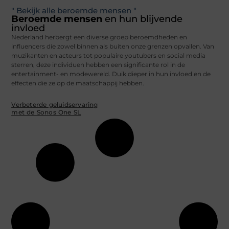
" Bekijk alle beroemde mensen "
Beroemde mensen
en hun blijvende
invloed
Nederland herbergt een diverse groep beroemdheden en
influencers die zowel binnen als buiten onze grenzen opvallen. Van
muzikanten en acteurs tot populaire youtubers en social media
sterren, deze individuen hebben een significante rol in de
entertainment- en modewereld. Duik dieper in hun invloed en de
effecten die ze op de maatschappij hebben.
Verbeterde geluidservaring
met de Sonos One SL