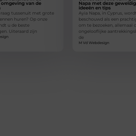
e omgeving van de
Napa met deze geweldi
n
ideeën en tips
graag tussenuit met grote
Ayia Napa, in Cyprus, word
dennen huren? Op onze
beschouwd als een prachti
ndt u de beste
om te bezoeken, allemaal d
en. Uiteraard zijn
ongelooflijke aantrekkings
sign
de
M Vd Webdesign