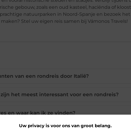
 en vooral historische steden en stadjes. Verblijf tijdens
torische gebouw, zoals een oud kasteel, haciënda of kloos
k prachtige natuurparken in Noord-Spanje en bezoek het
je maken? Stel uw eigen reis samen bij Vámonos Travels!
nten van een rondreis door Italië?
ijn het meest interessant voor een rondreis?
res en waar kan ik ze vinden?
Uw privacy is voor ons van groot belang.