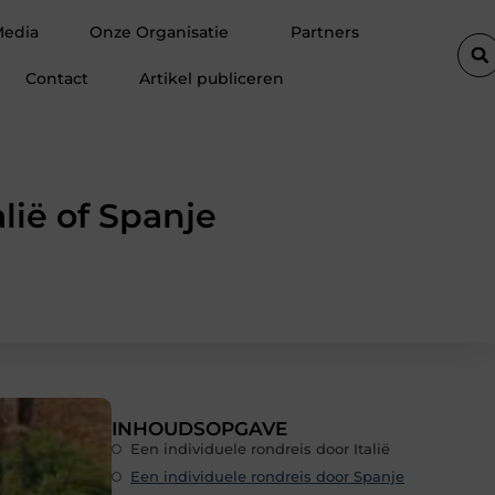
 de efficiëntie van een goederenlift merkbaar verhoogt
Hoe trek 
Media
Onze Organisatie
Partners
Contact
Artikel publiceren
lië of Spanje
INHOUDSOPGAVE
Een individuele rondreis door Italië
Een individuele rondreis door Spanje