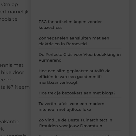
. Om op
ert namelijk
moois te
PSG fanartikelen kopen zonder
keuzestress
Zonnepanelen aansluiten met een
elektricien in Barneveld
De Perfecte Gids voor Vloerbedekking in
Purmerend
 kennis met
Hoe een slim geplaatste autolift de
 hike door
efficiëntie van een goederenlift
ee en
merkbaar verhoogt
Italië? Neem
Hoe trek je bezoekers aan met blogs?
Travertin tafels voor een modern
interieur met tijdloze luxe
Zo Vind Je de Beste Tuinarchitect in
vakantie
IJmuiden voor jouw Droomtuin
ek