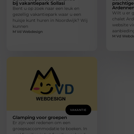
bij vakantiepark Sollasi
prachtig
Ardenne
Bent u op zoek naar een leuk en
Wilt u er 
gezellig vakantiepark waar u een
chalet Ar
huisje kunt huren in Noordwijk? Wij
website vi
kunnen
aanbieding
M Vd Webdesign
M Vd Webde
VAKANTIE
Glamping voor groepen
Er zijn veel redenen om een
groepsaccommodatie te boeken. In