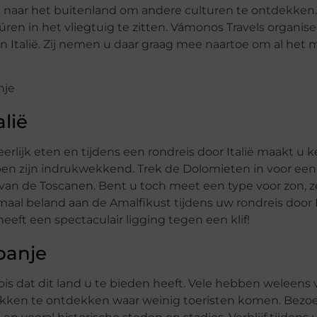
k naar het buitenland om andere culturen te ontdekken
ren in het vliegtuig te zitten. Vámonos Travels organise
n Italië. Zij nemen u daar graag mee naartoe om al het 
alië
 heerlijk eten en tijdens een rondreis door Italië maakt u
en zijn indrukwekkend. Trek de Dolomieten in voor een
an de Toscanen. Bent u toch meet een type voor zon, z
maal beland aan de Amalfikust tijdens uw rondreis door 
 heeft een spectaculair ligging tegen een klif!
panje
is dat dit land u te bieden heeft. Vele hebben weleens 
plekken te ontdekken waar weinig toeristen komen. Bezo