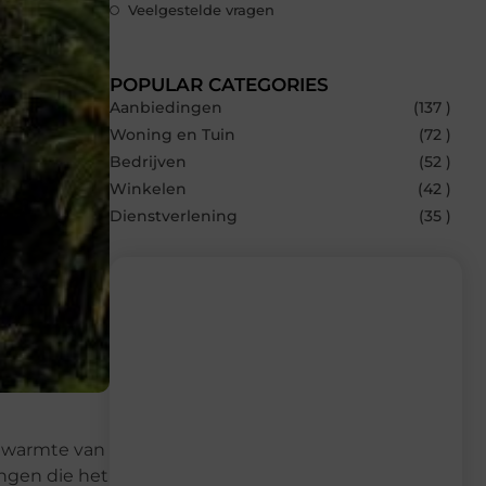
Veelgestelde vragen
POPULAR CATEGORIES
Aanbiedingen
(137 )
Woning en Tuin
(72 )
Bedrijven
(52 )
Winkelen
(42 )
Dienstverlening
(35 )
Recente berichten
Laat je inspireren door de nieuwste
artikelen van MvdWebdesign.nl –
dagelijks verse content, boordevol
e warmte van
ideeën, tips en inzichten.
ingen die het