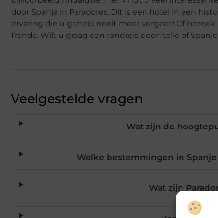
bijvoorbeeld Andalusië. Hier vindt u veel interessante
door Spanje in Paradores. Dit is een hotel in een his
ervaring die u geheid nooit meer vergeet! Of bezoe
Ronda. Wilt u graag een rondreis door Italië of Span
Veelgestelde vragen
Wat zijn de hoogtepu
Welke bestemmingen in Spanje z
Wat zijn Parado