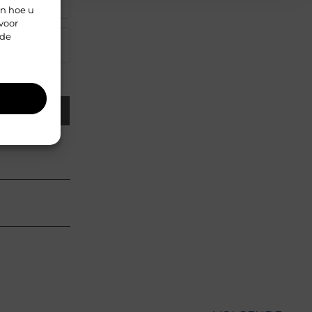
▼
en hoe u
voor
rde
▼
Email