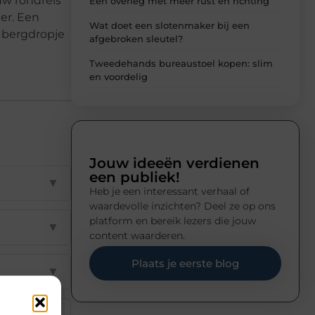
 uw rondreis
Een overleg met meer rust en richting
ter. Een
Wat doet een slotenmaker bij een
 bergdropje
afgebroken sleutel?
Tweedehands bureaustoel kopen: slim
en voordelig
Jouw ideeën verdienen
een publiek!
▼
Heb je een interessant verhaal of
waardevolle inzichten? Deel ze op ons
platform en bereik lezers die jouw
▼
content waarderen.
Plaats je eerste blog
▼