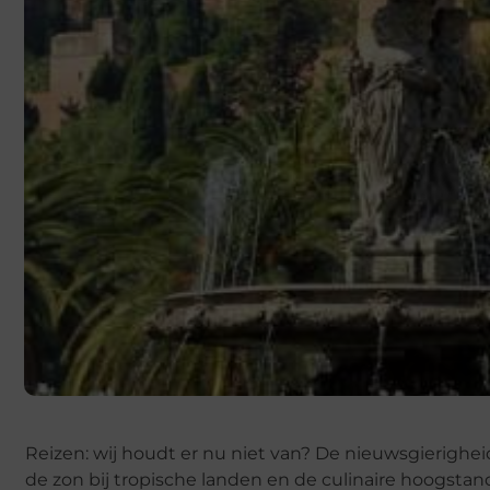
Reizen: wij houdt er nu niet van? De nieuwsgierighe
de zon bij tropische landen en de culinaire hoogstand