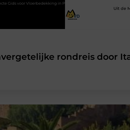
 Vloerbedekking in Purmerend
Hoe een slim geplaatste autolift
Uit de 
ergetelijke rondreis door Ita