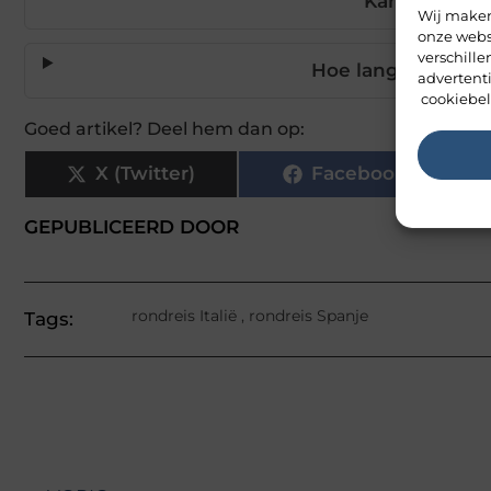
Kan ik mijn r
Wij maken
onze webs
verschill
Hoe lang duurt een
advertent
cookiebel
Goed artikel? Deel hem dan op:
X (Twitter)
Facebook
GEPUBLICEERD DOOR
rondreis Italië
,
rondreis Spanje
Tags: