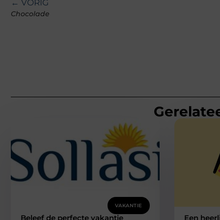
← VORIG
Chocolade
Gerelatee
VAKANTIE
Beleef de perfecte vakantie
Een heerl