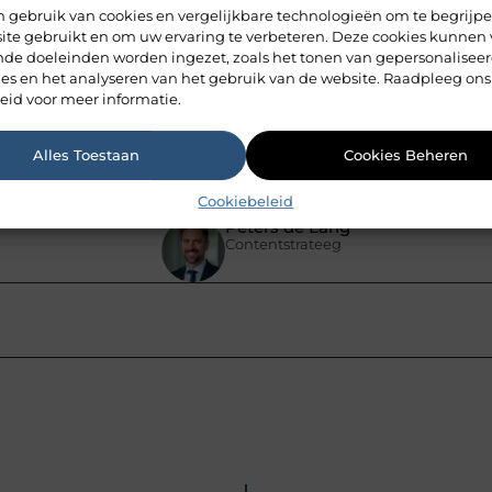
ondreis zelf samenstellen?
 gebruik van cookies en vergelijkbare technologieën om te begrijp
ite gebruikt en om uw ervaring te verbeteren. Deze cookies kunnen 
ende doeleinden worden ingezet, zoals het tonen van gepersonalisee
 rondreis door Italië of Spanje?
ies en het analyseren van het gebruik van de website. Raadpleeg ons
eid voor meer informatie.
Alles Toestaan
Cookies Beheren
Pinterest
LinkedIn
Cookiebeleid
Peters de Lang
Contentstrateeg