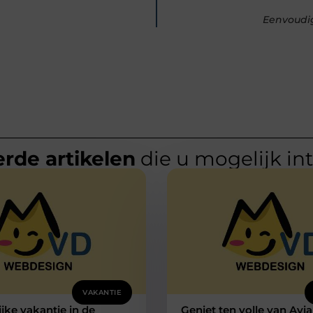
Eenvoudi
rde artikelen
die u mogelijk in
VAKANTIE
ijke vakantie in de
Geniet ten volle van Ayia