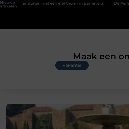
Nieuwe
uiten met een elektricien in Barneveld
De Perfecte Gids voor
artikelen
Maak een onv
Vakantie