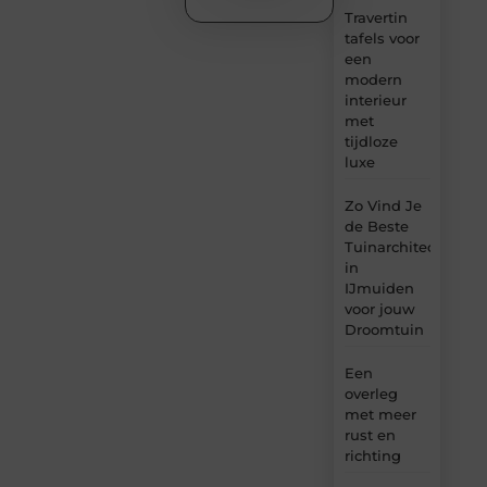
Travertin
tafels voor
een
modern
interieur
met
tijdloze
luxe
Zo Vind Je
de Beste
Tuinarchitect
in
IJmuiden
voor jouw
Droomtuin
Een
overleg
met meer
rust en
richting