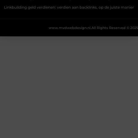
Linkbuilding geld verdienen: verdien aan backlinks, op de juiste manier
www.mvdwebdesign.nl.
All Rights Reserved © 2025