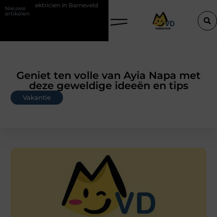
elektricien in Barneveld
De Perfecte Gids voor Vloerbedekking in 
Nieuwe
artikelen
Geniet ten volle van Ayia Napa met
deze geweldige ideeën en tips
Vakantie