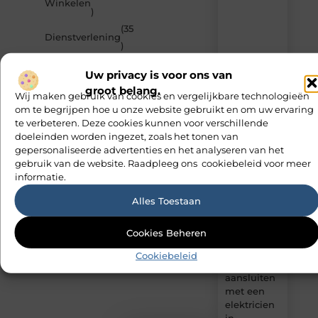
Winkelen
artikelen
)
van
(35
MvdWebdesign.nl
Dienstverlening
)
–
dagelijks
verse
Uw privacy is voor ons van
content,
groot belang.
Wij maken gebruik van cookies en vergelijkbare technologieën
boordevol
om te begrijpen hoe u onze website gebruikt en om uw ervaring
ideeën,
te verbeteren. Deze cookies kunnen voor verschillende
tips
doeleinden worden ingezet, zoals het tonen van
en
gepersonaliseerde advertenties en het analyseren van het
inzichten.
gebruik van de website. Raadpleeg ons cookiebeleid voor meer
informatie.
PSG
fanartikelen
Alles Toestaan
kopen
zonder
Cookies Beheren
keuzestress
Cookiebeleid
Zonnepanelen
aansluiten
met een
elektricien