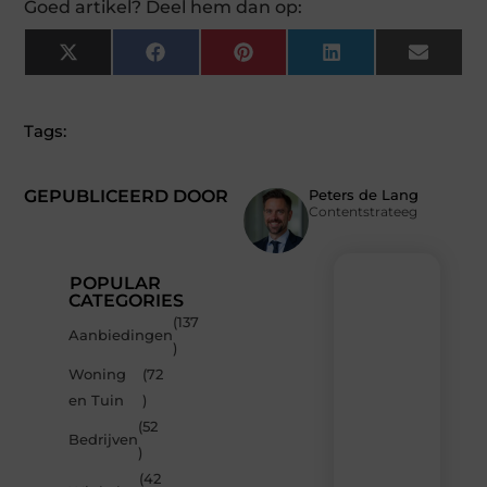
Goed artikel? Deel hem dan op:
X
Facebook
Pinterest
LinkedIn
Email
(Twitter)
Tags:
GEPUBLICEERD DOOR
Peters de Lang
Contentstrateeg
POPULAR
CATEGORIES
(137
Recente
Aanbiedingen
)
berichten
Woning
(72
Laat
en Tuin
)
je
inspireren
(52
Bedrijven
door
)
de
(42
nieuwste