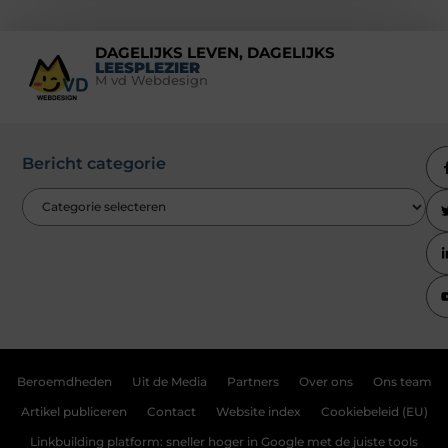
DAGELIJKS LEVEN, DAGELIJKS
LEESPLEZIER
M vd Webdesign
Bericht categorie
Beroemdheden
Uit de Media
Partners
Over ons
Ons team
Artikel publiceren
Contact
Website index
Cookiebeleid (EU)
Linkbuilding platform: sneller hoger in Google met de juiste tools