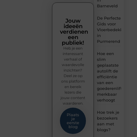
in
Barneveld
De Perfecte
Jouw
Gids voor
ideeën
Vloerbedekking
verdienen
in
een
Purmerend
publiek!
Heb je een
Hoe een
interessant
verhaal of
slim
waardevolle
geplaatste
inzichten?
autolift de
Deel ze op
efficiëntie
ons platform
van een
en bereik
goederenlift
lezers die
merkbaar
jouw content
verhoogt
waarderen.
Hoe trek je
Plaats
bezoekers
je
eerste
aan met
blog
blogs?