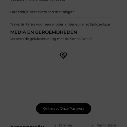
Hoe trek je bezoekers aan met blogs?
Travertin tafels voor een modern interieur met tijdloze luxe
MEDIA EN BEROEMDHEDEN
Verbeterde geluidservaring met de Sonos One SL
Word lid van onze levendige schrijfgemeenschap
Schrijven wordt nog leuker wanneer je het samen doet.
Ontmoet gepassioneerde schrijvers zoals jij, deel je
werk, ontvang constructieve feedback en laat je
inspireren door unieke verhalen. Samen maken we
schrijven magisch.
Ontmoet Onze Partners
Energie
Particuliere