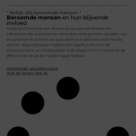
" Bekijk alle beroemde mensen "
Beroemde mensen
en hun blijvende
invloed
Nederland herbergt een diverse groep beroemdheden en
influencers die zowel binnen als buiten onze grenzen opvallen. Van
muzikanten en acteurs tot populaire youtubers en social media
sterren, deze individuen hebben een significante rol in de
entertainment- en modewereld. Duik dieper in hun invloed en de
effecten die ze op de maatschappij hebben.
Verbeterde geluidservaring
met de Sonos One SL