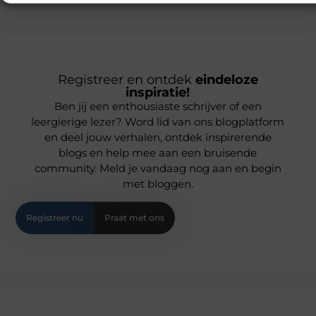
Registreer en ontdek
eindeloze
inspiratie!
Ben jij een enthousiaste schrijver of een
leergierige lezer? Word lid van ons blogplatform
en deel jouw verhalen, ontdek inspirerende
blogs en help mee aan een bruisende
community. Meld je vandaag nog aan en begin
met bloggen.
Registreer nu
Praat met ons