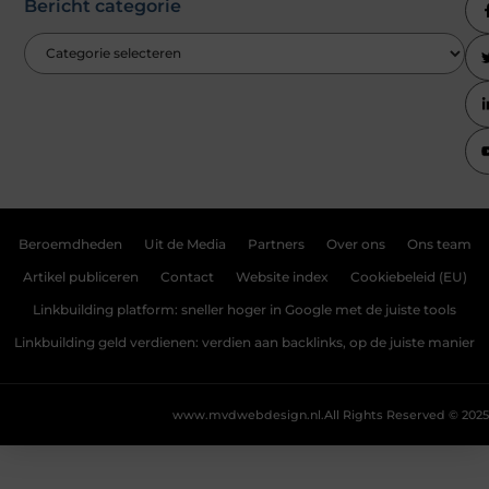
Bericht categorie
Beroemdheden
Uit de Media
Partners
Over ons
Ons team
Artikel publiceren
Contact
Website index
Cookiebeleid (EU)
Linkbuilding platform: sneller hoger in Google met de juiste tools
Linkbuilding geld verdienen: verdien aan backlinks, op de juiste manier
www.mvdwebdesign.nl.
All Rights Reserved © 2025