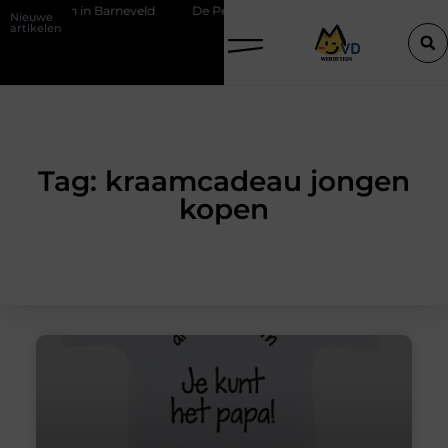
ktricien in Barneveld
De Perfecte Gids voor Vloerbedekking in Pur
Nieuwe
artikelen
Tag: kraamcadeau jongen
kopen