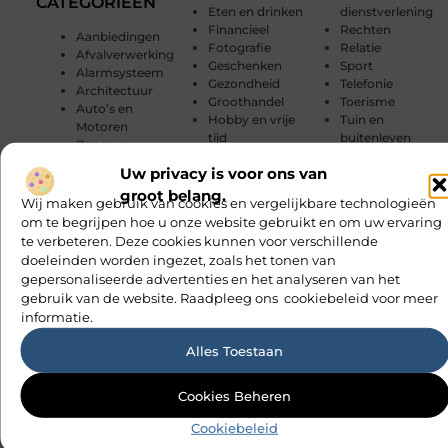
CATEGORIEËN
Eten en drinken
dienstverlening
Financieel
Rechten
Aanbiedingen
Fotografie
Relatie
Afvalverwerking
Geschenken
Sport
Alarmsysteem
Gezondheid
Telefonie
Architectuur
Groothandel
Toerisme
Auto’s en
Hobby en vrije
Tuin en
Motoren
tijd
buitenleven
Banen en
Huishoudelijk
Tweewielers
opleidingen
Uw privacy is voor ons van
Internet
Vakantie
Beauty en
Internet
Verbouwen
groot belang.
verzorging
Wij maken gebruik van cookies en vergelijkbare technologieën
marketing
Vervoer en
Bedrijven
om te begrijpen hoe u onze website gebruikt en om uw ervaring
Kinderen
transport
Bloemen
te verbeteren. Deze cookies kunnen voor verschillende
Management
Wijn
Blog
doeleinden worden ingezet, zoals het tonen van
Marketing
Winkelen
Boeken en
gepersonaliseerde advertenties en het analyseren van het
Media
Woning en Tuin
Tijdschriften
gebruik van de website. Raadpleeg ons cookiebeleid voor meer
Meubels
Woningen
Cadeau
informatie.
Mode en
Zakelijk
Dienstverlening
Kleding
Zakelijke
Dieren
Alles Toestaan
Muziek
dienstverlening
Electronica en
Onderwijs
Zorg
Computers
Cookies Beheren
Cookiebeleid