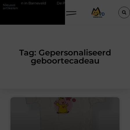
ektricien in Barneveld
De Perfecte Gids voor Vloerbedekking in Pur
Nieuwe
artikelen
Tag: Gepersonaliseerd
geboortecadeau