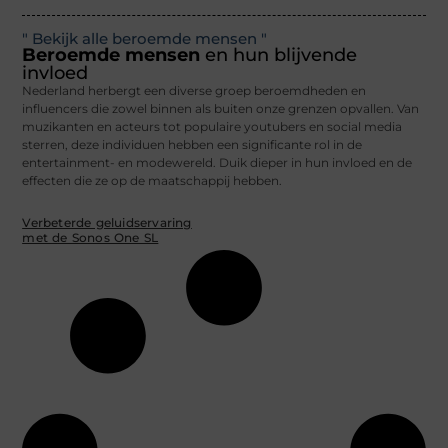
" Bekijk alle beroemde mensen "
Beroemde mensen
en hun blijvende
invloed
Nederland herbergt een diverse groep beroemdheden en
influencers die zowel binnen als buiten onze grenzen opvallen. Van
muzikanten en acteurs tot populaire youtubers en social media
sterren, deze individuen hebben een significante rol in de
entertainment- en modewereld. Duik dieper in hun invloed en de
effecten die ze op de maatschappij hebben.
Verbeterde geluidservaring
met de Sonos One SL