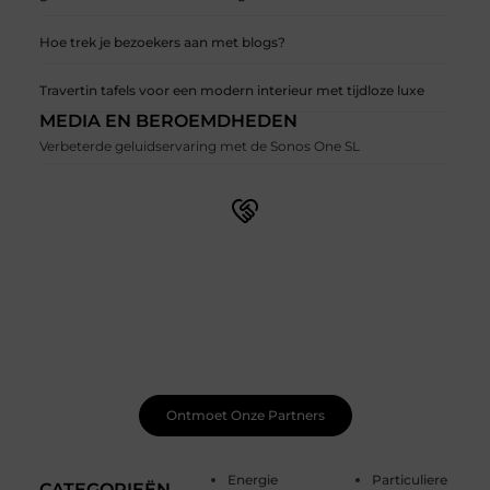
Hoe trek je bezoekers aan met blogs?
Travertin tafels voor een modern interieur met tijdloze luxe
MEDIA EN BEROEMDHEDEN
Verbeterde geluidservaring met de Sonos One SL
Word lid van onze levendige schrijfgemeenschap
Schrijven wordt nog leuker wanneer je het samen doet.
Ontmoet gepassioneerde schrijvers zoals jij, deel je
werk, ontvang constructieve feedback en laat je
inspireren door unieke verhalen. Samen maken we
schrijven magisch.
Ontmoet Onze Partners
Energie
Particuliere
CATEGORIEËN