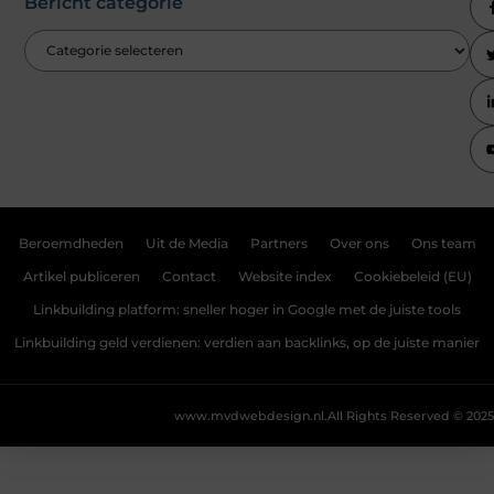
Bericht categorie
Beroemdheden
Uit de Media
Partners
Over ons
Ons team
Artikel publiceren
Contact
Website index
Cookiebeleid (EU)
Linkbuilding platform: sneller hoger in Google met de juiste tools
Linkbuilding geld verdienen: verdien aan backlinks, op de juiste manier
www.mvdwebdesign.nl.
All Rights Reserved © 2025