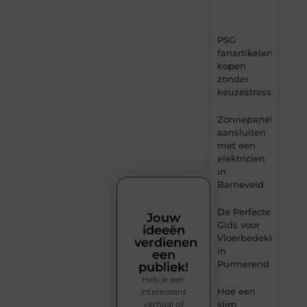
inzichten.
PSG
fanartikelen
kopen
zonder
keuzestress
Zonnepanelen
aansluiten
met een
elektricien
in
Barneveld
De Perfecte
Jouw
Gids voor
ideeën
Vloerbedekking
verdienen
in
een
Purmerend
publiek!
Heb je een
Hoe een
interessant
verhaal of
slim