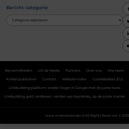
Bericht categorie
Beroemdheden
Uit de Media
Partners
Over ons
Ons team
Artikel publiceren
Contact
Website index
Cookiebeleid (EU)
Linkbuilding platform: sneller hoger in Google met de juiste tools
Linkbuilding geld verdienen: verdien aan backlinks, op de juiste manier
www.mvdwebdesign.nl.
All Rights Reserved © 2025