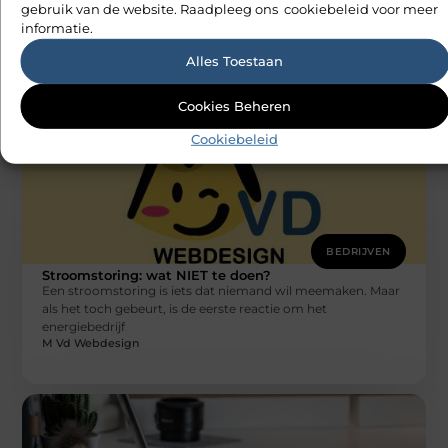
techniek?
gebruik van de website. Raadpleeg ons cookiebeleid voor meer
Wil je graag aan de slag in de civiele techniek? Dat is heel
informatie.
goed mogelijk, maar je moet wel weten
M Vd Webdesign
Alles Toestaan
Cookies Beheren
Cookiebeleid
BEDRIJVEN
Stroomstoring: wat NIET te doen?
Een stroomstoring is iets dat niemand wil meemaken. Maar
als het toch gebeurt, is de eerste reactie om het
energiebedrijf
M Vd Webdesign