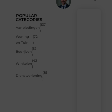
POPULAR
CATEGORIES
(137
Recente
Aanbiedingen
)
berichten
Woning
(72
Laat
en Tuin
)
je
inspireren
(52
Bedrijven
door
)
de
(42
nieuwste
Winkelen
artikelen
)
van
(35
MvdWebdesign.nl
Dienstverlening
)
–
dagelijks
verse
content,
boordevol
ideeën,
tips
en