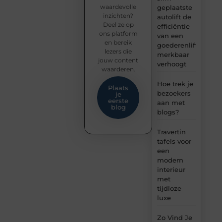
waardevolle
geplaatste
inzichten?
autolift de
Deel ze op
efficiëntie
ons platform
van een
en bereik
goederenlift
lezers die
merkbaar
jouw content
verhoogt
waarderen.
Hoe trek je
Plaats
bezoekers
je
eerste
aan met
blog
blogs?
Travertin
tafels voor
een
modern
interieur
met
tijdloze
luxe
Zo Vind Je