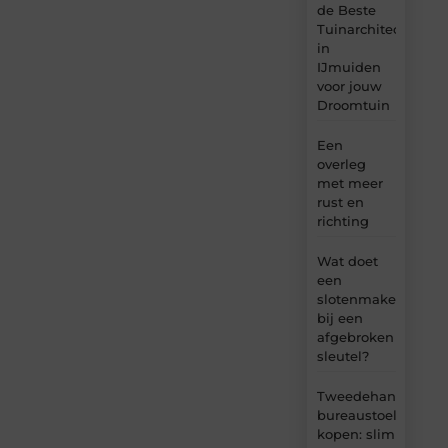
de Beste
Tuinarchitect
in
IJmuiden
voor jouw
Droomtuin
Een
overleg
met meer
rust en
richting
Wat doet
een
slotenmaker
bij een
afgebroken
sleutel?
Tweedehands
bureaustoel
kopen: slim