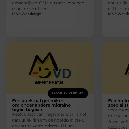
omschrijven. Of je nu gaat voor een
natuurlijk
mooi rokje of een
outfit sa
M Vd Webdesign
M Vd Webde
MODE EN KLEDING
Een koelsjaal gebruiken
Een horlo
om onder andere migraine
specialis
tegen te gaan
Voor de m
Heeft u last van migraine? Dan is het
meest exc
natuurlijk fijn om de hoofdpijn die u
Juwelier S
ervaart te verminderen. U kunt
deze speci