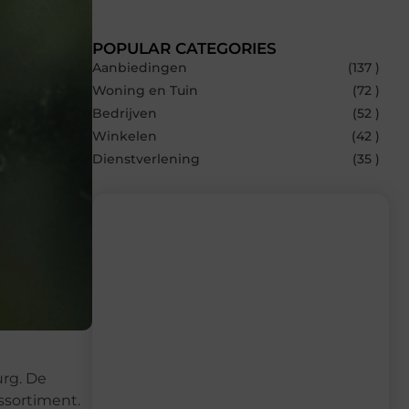
POPULAR CATEGORIES
Aanbiedingen
(137 )
Woning en Tuin
(72 )
Bedrijven
(52 )
Winkelen
(42 )
Dienstverlening
(35 )
Recente berichten
Laat je inspireren door de nieuwste
artikelen van MvdWebdesign.nl –
dagelijks verse content, boordevol
ideeën, tips en inzichten.
urg. De
assortiment.