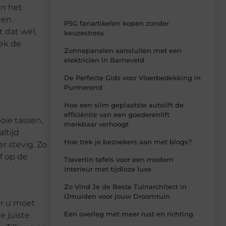
an het
een
PSG fanartikelen kopen zonder
 dat wel,
keuzestress
oek de
Zonnepanelen aansluiten met een
elektricien in Barneveld
De Perfecte Gids voor Vloerbedekking in
Purmerend
Hoe een slim geplaatste autolift de
efficiëntie van een goederenlift
oie tassen,
merkbaar verhoogt
ltijd
Hoe trek je bezoekers aan met blogs?
r stevig. Zo
f op de
Travertin tafels voor een modern
interieur met tijdloze luxe
Zo Vind Je de Beste Tuinarchitect in
IJmuiden voor jouw Droomtuin
ar u moet
Een overleg met meer rust en richting
e juiste