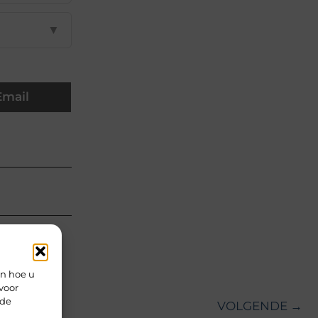
▼
Email
en hoe u
voor
rde
VOLGENDE →