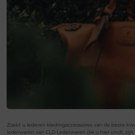
Zoekt u lederen kledingaccessoires van de beste kwa
lederwaren van CLD Lederwaren die u hier vindt, zijn 