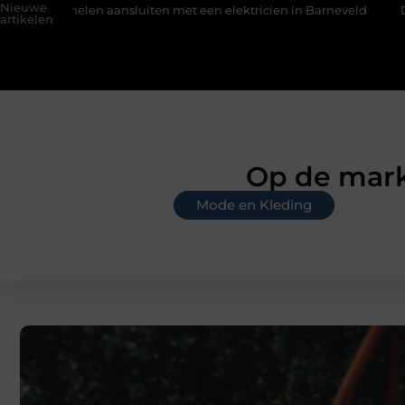
Nieuwe
sluiten met een elektricien in Barneveld
De Perfecte Gids vo
artikelen
Op de markt
Mode en Kleding