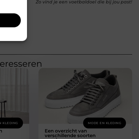
Zo vind je een voetbaldoel die bij jou past!
teresseren
N KLEDING
MODE EN KLEDING
n
Een overzicht van
verschillende soorten