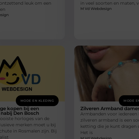
 ontzettend leuk om een
in veel soorten en maten, 
M Vd Webdesign
men
sign
MODE EN KLEDING
MODE E
ge kopen bij een
Zilveren Armband dame
t nabij Den Bosch
Armbanden voor iedereen
ooiste horloges van de
zilveren armband is een so
lusieve merken moet u bij
ketting die je kunt dragen 
chute in Rosmalen zijn. Bij
Het is
alist
M Vd Webdesign