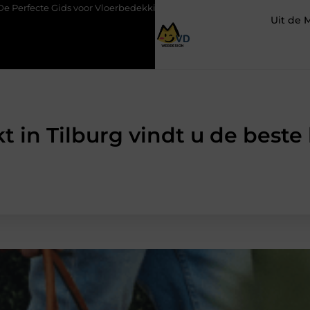
or Vloerbedekking in Purmerend
Hoe een slim geplaatste autolif
Uit de 
 in Tilburg vindt u de beste