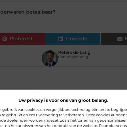
ederwaren betaalbaar?
Pinterest
LinkedIn
Peters de Lang
Contentstrateeg
Uw privacy is voor ons van groot belang.
 gebruik van cookies en vergelijkbare technologieën om te begrijp
ite gebruikt en om uw ervaring te verbeteren. Deze cookies kunnen 
ende doeleinden worden ingezet, zoals het tonen van gepersonalisee
ies en het analyseren van het gebruik van de website. Raadpleeg ons