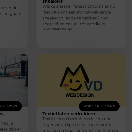
sneakers
Welke sneaker fanaat droomt er nu
anderende
niet van om een indrukwekkende
n en gaan
sneakercollectie te hebben? Van
t
sportief en casual tot modieus
M Vd Webdesign
N KLEDING
MODE EN KLEDING
s,
Textiel laten bedrukken
Textiel laten bedrukken is iets dat
 heb je
tegenwoordig steeds meer wordt
es zijn er
gedaan en waar ook veel meer vraag