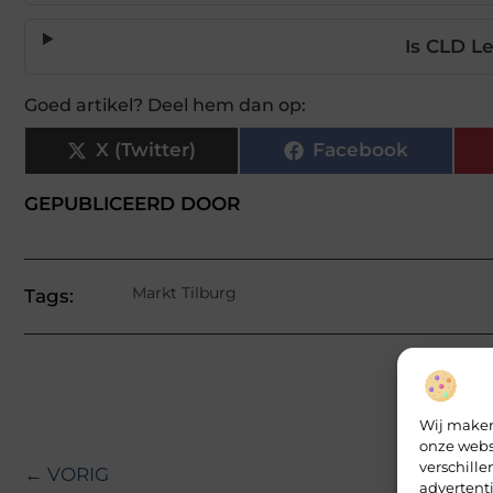
Is CLD L
Goed artikel? Deel hem dan op:
X (Twitter)
Facebook
GEPUBLICEERD DOOR
Markt Tilburg
Tags:
Wij maken
onze webs
verschill
← VORIG
advertent