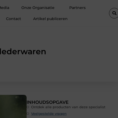
t de efficiëntie van een goederenlift merkbaar verhoogt
Hoe tre
Media
Onze Organisatie
Partners
Contact
Artikel publiceren
 lederwaren
INHOUDSOPGAVE
Ontdek alle producten van deze specialist
Veelgestelde vragen