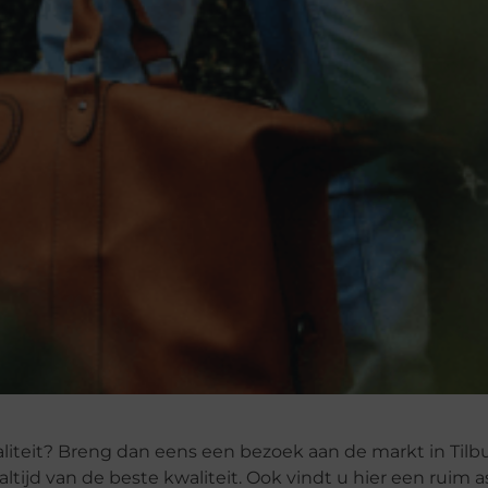
liteit? Breng dan eens een bezoek aan de markt in Tilb
altijd van de beste kwaliteit. Ook vindt u hier een ruim 