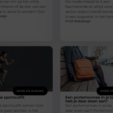
ervan om op het witte
De mode-industrie is een
hitteren of de ster van een
fascinerende en altijd ver
e tv-serie te worden? Dan
sector waarin trends kome
sign
in een oogwenk. In het har
M Vd Webdesign
MODE EN KLEDING
MODE E
 je sportoutfit
Een portemonnee in je ta
heb je daar eisen aan?
 je sportoutfit samen Voor
Een portemonnee in je tas,
ie gaat sporten, is het
daar eisen aan? Portemonne