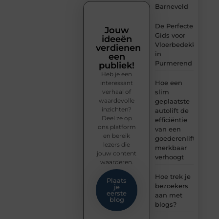
Barneveld
De Perfecte
Jouw
Gids voor
ideeën
Vloerbedekking
verdienen
in
een
Purmerend
publiek!
Heb je een
Hoe een
interessant
verhaal of
slim
waardevolle
geplaatste
inzichten?
autolift de
Deel ze op
efficiëntie
ons platform
van een
en bereik
goederenlift
lezers die
merkbaar
jouw content
verhoogt
waarderen.
Hoe trek je
Plaats
bezoekers
je
eerste
aan met
blog
blogs?