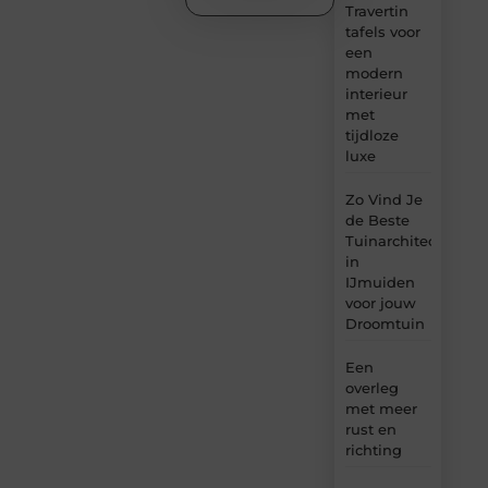
Travertin
tafels voor
een
modern
interieur
met
tijdloze
luxe
Zo Vind Je
de Beste
Tuinarchitect
in
IJmuiden
voor jouw
Droomtuin
Een
overleg
met meer
rust en
richting