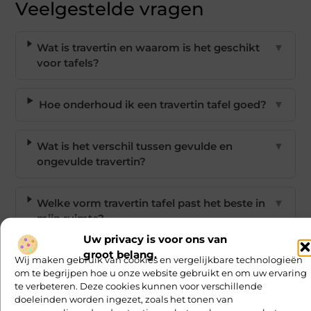
Veelgestelde vragen
Wat is travertin en waarom is het geschikt
▼
voor tafels?
Hoe onderhoud ik een travertin tafel goed?
▼
Wat is het verschil tussen gevulde en
▼
ongevulde travertin?
Welke vorm travertin tafel past het beste in
▼
mijn ruimte?
Uw privacy is voor ons van
groot belang.
Kan ik travertin combineren met ander
▼
Wij maken gebruik van cookies en vergelijkbare technologieën
om te begrijpen hoe u onze website gebruikt en om uw ervaring
interieur?
te verbeteren. Deze cookies kunnen voor verschillende
doeleinden worden ingezet, zoals het tonen van