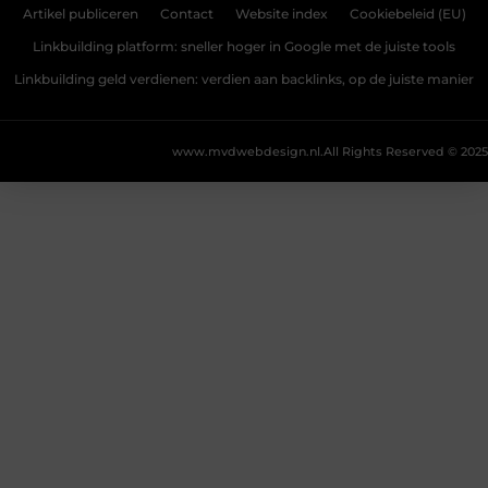
Artikel publiceren
Contact
Website index
Cookiebeleid (EU)
Linkbuilding platform: sneller hoger in Google met de juiste tools
Linkbuilding geld verdienen: verdien aan backlinks, op de juiste manier
www.mvdwebdesign.nl.
All Rights Reserved © 2025