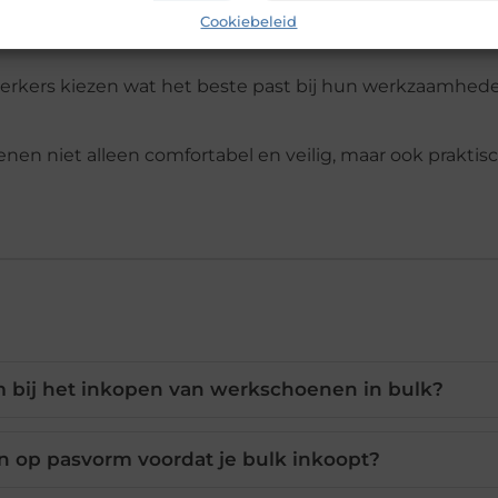
Cookiebeleid
aamheden
werkers kiezen wat het beste past bij hun werkzaamhed
en niet alleen comfortabel en veilig, maar ook praktis
bij het inkopen van werkschoenen in bulk?
n op pasvorm voordat je bulk inkoopt?