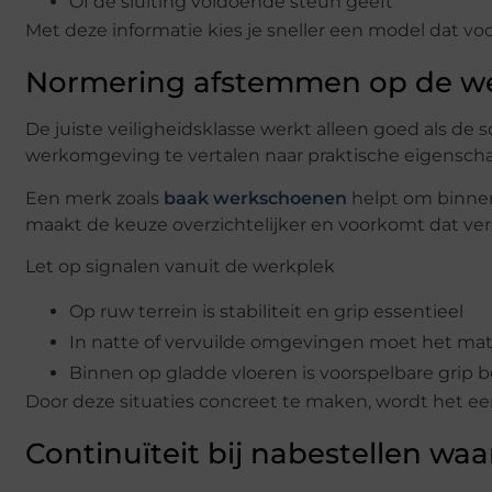
Of de sluiting voldoende steun geeft
Met deze informatie kies je sneller een model dat voo
Normering afstemmen op de w
De juiste veiligheidsklasse werkt alleen goed als de 
werkomgeving te vertalen naar praktische eigensch
Een merk zoals
baak werkschoenen
helpt om binnen
maakt de keuze overzichtelijker en voorkomt dat vers
Let op signalen vanuit de werkplek
Op ruw terrein is stabiliteit en grip essentieel
In natte of vervuilde omgevingen moet het mate
Binnen op gladde vloeren is voorspelbare grip b
Door deze situaties concreet te maken, wordt het 
Continuïteit bij nabestellen wa