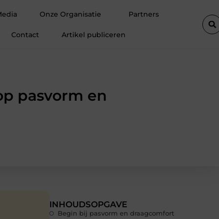
lift de efficiëntie van een goederenlift merkbaar verhoogt
Hoe t
Media
Onze Organisatie
Partners
Contact
Artikel publiceren
op pasvorm en
INHOUDSOPGAVE
Begin bij pasvorm en draagcomfort