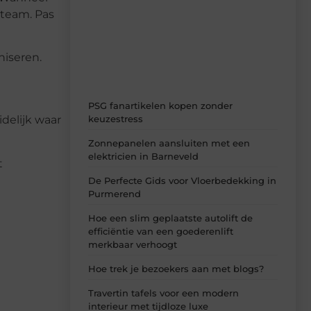
Laat je inspireren door de nieuwste
 team. Pas
artikelen van MvdWebdesign.nl –
dagelijks verse content, boordevol
ideeën, tips en inzichten.
niseren.
PSG fanartikelen kopen zonder
keuzestress
delijk waar
Zonnepanelen aansluiten met een
elektricien in Barneveld
t
De Perfecte Gids voor Vloerbedekking in
Purmerend
Hoe een slim geplaatste autolift de
efficiëntie van een goederenlift
merkbaar verhoogt
Hoe trek je bezoekers aan met blogs?
Travertin tafels voor een modern
interieur met tijdloze luxe