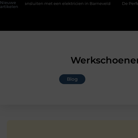
Nieuwe
ansluiten met een elektricien in Barneveld
De Perfecte Gids 
artikelen
Werkschoenen
Blog