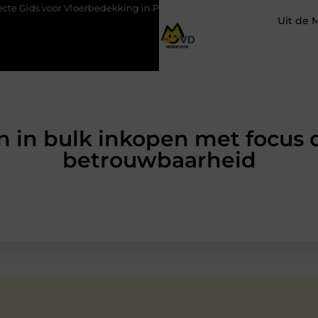
voor Vloerbedekking in Purmerend
Hoe een slim geplaatste auto
Uit de 
 in bulk inkopen met focus 
betrouwbaarheid