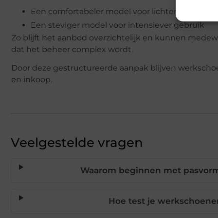
Een comfortabeler model voor lichtere werkz
Een steviger model voor intensiever gebruik
Zo blijft het aanbod overzichtelijk en kunnen mede
dat het beheer complex wordt.
Door deze gestructureerde aanpak blijven werkschoen
en inkoop.
Veelgestelde vragen
Waarom beginnen met pasvorm 
Hoe test je werkschoene