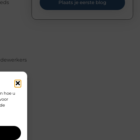
eeds
Plaats je eerste blog
edewerkers
pleet ander
en hoe u
voor
rde
emping