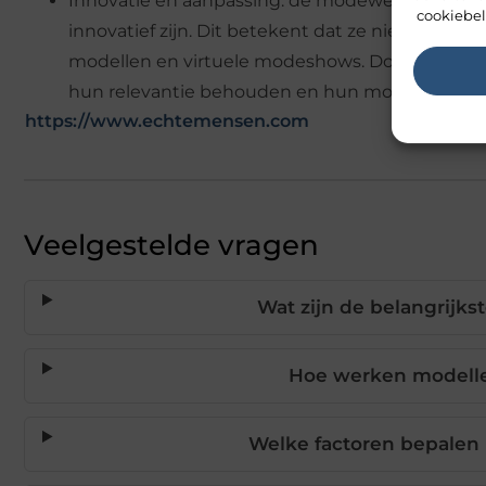
Innovatie en aanpassing: de modewereld verand
cookiebel
innovatief zijn. Dit betekent dat ze nieuwe te
modellen en virtuele modeshows. Door zich aan
hun relevantie behouden en hun modellen de b
https://www.echtemensen.com
Veelgestelde vragen
Wat zijn de belangrijk
Hoe werken modelle
Welke factoren bepalen