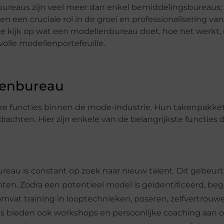
ureaus zijn veel meer dan enkel bemiddelingsbureaus; z
n een cruciale rol in de groei en professionalisering va
kijk op wat een modellenbureau doet, hoe het werkt, 
olle modellenportefeuille.
lenbureau
jke functies binnen de mode-industrie. Hun takenpakket
achten. Hier zijn enkele van de belangrijkste functies 
eau is constant op zoek naar nieuw talent. Dit gebeurt
nten. Zodra een potentieel model is geïdentificeerd, beg
omvat training in looptechnieken, poseren, zelfvertrouw
s bieden ook workshops en persoonlijke coaching aan