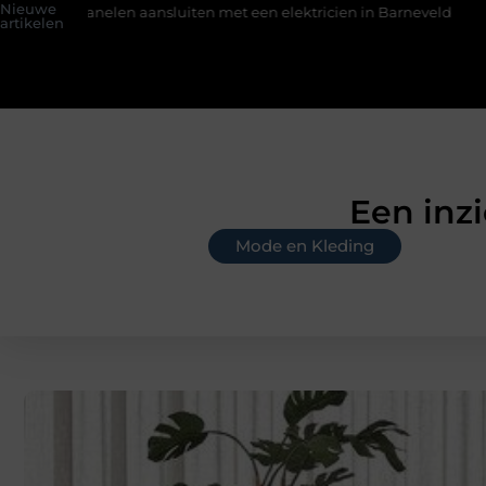
Nieuwe
 aansluiten met een elektricien in Barneveld
De Perfecte Gids
artikelen
Een inz
Mode en Kleding