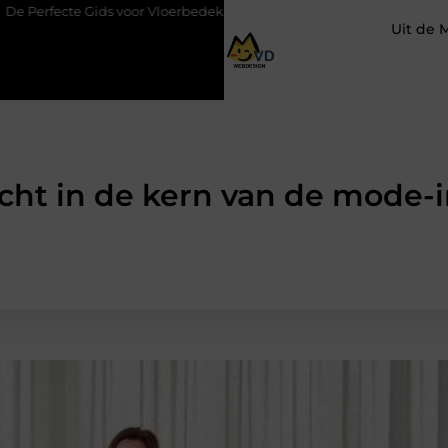
 voor Vloerbedekking in Purmerend
Hoe een slim geplaatste aut
Uit de 
icht in de kern van de mode-i