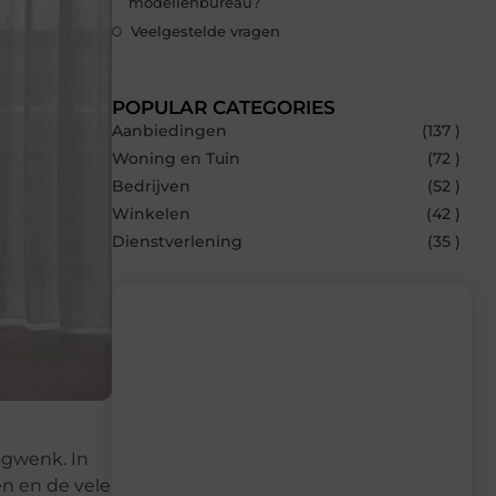
modellenbureau?
Veelgestelde vragen
POPULAR CATEGORIES
Aanbiedingen
(137 )
Woning en Tuin
(72 )
Bedrijven
(52 )
Winkelen
(42 )
Dienstverlening
(35 )
Recente berichten
Laat je inspireren door de nieuwste
artikelen van MvdWebdesign.nl –
ogwenk. In
dagelijks verse content, boordevol
en en de vele
ideeën, tips en inzichten.