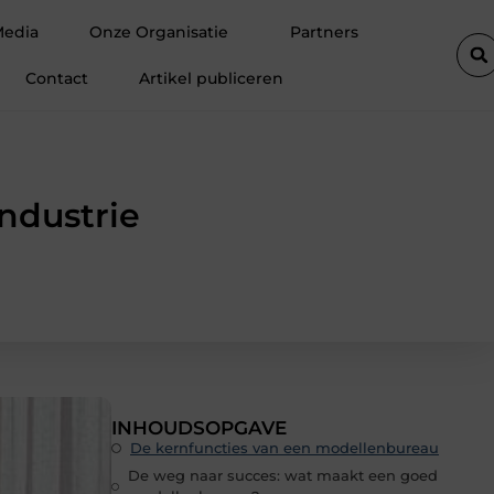
olift de efficiëntie van een goederenlift merkbaar verhoogt
Hoe
Media
Onze Organisatie
Partners
Contact
Artikel publiceren
ndustrie
INHOUDSOPGAVE
De kernfuncties van een modellenbureau
De weg naar succes: wat maakt een goed