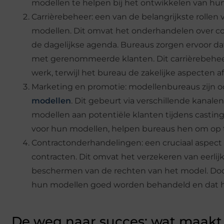
modellen te helpen bij het ontwikkelen van hun
Carrièrebeheer: een van de belangrijkste rolle
modellen. Dit omvat het onderhandelen over co
de dagelijkse agenda. Bureaus zorgen ervoor d
met gerenommeerde klanten. Dit carrièrebehee
werk, terwijl het bureau de zakelijke aspecten a
Marketing en promotie: modellenbureaus zijn o
modellen
. Dit gebeurt via verschillende kanale
modellen aan potentiële klanten tijdens castin
voor hun modellen, helpen bureaus hen om op t
Contractonderhandelingen: een cruciaal aspec
contracten. Dit omvat het verzekeren van eerli
beschermen van de rechten van het model. Door
hun modellen goed worden behandeld en dat 
De weg naar succes: wat maak