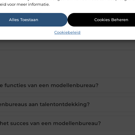
ert constant, en een succesvol
modellenbureau
moet f
eid voor meer informatie.
chnologieën en trends omarmen, zoals de opkomst van dig
 te passen aan de veranderingen in de industrie, kunne
Alles Toestaan
Cookies Beheren
este kansen bieden.
Cookiebeleid
ste functies van een modellenbureau?
nbureaus aan talentontdekking?
 het succes van een modellenbureau?