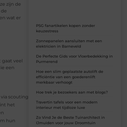
e zijn de
n de
en wat er
PSG fanartikelen kopen zonder
keuzestress
Zonnepanelen aansluiten met een
elektricien in Barneveld
De Perfecte Gids voor Vloerbedekking in
 gaat veel
Purmerend
die een
Hoe een slim geplaatste autolift de
efficiëntie van een goederenlift
merkbaar verhoogt
Hoe trek je bezoekers aan met blogs?
 via scouting
Travertin tafels voor een modern
int het
interieur met tijdloze luxe
en
Zo Vind Je de Beste Tuinarchitect in
 om hun
IJmuiden voor jouw Droomtuin