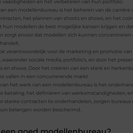
 vaardigheden en het verbeteren van hun portfolio.
n van een modellenbureau is het beheren van de carrière
ntracten, het plannen van shoots en shows, en het coö
at hun modellen de best mogelijke kansen krijgen en da
r zorgt ervoor dat modellen zich kunnen concentreren
fhandelt.
ok verantwoordelijk voor de marketing en promotie van
n, waaronder sociale media, portfolio’s, en door het pres
gs en shows. Door het creëren van een sterk en herken
e vallen in een concurrerende markt.
t van het werk van een modellenbureau is het onderhan
jke betaling, het definiëren van werkomstandigheden, e
 sterke contracten te onderhandelen, zorgen bureaus 
hun belangen worden beschermd.
t een goed modellenbureau?