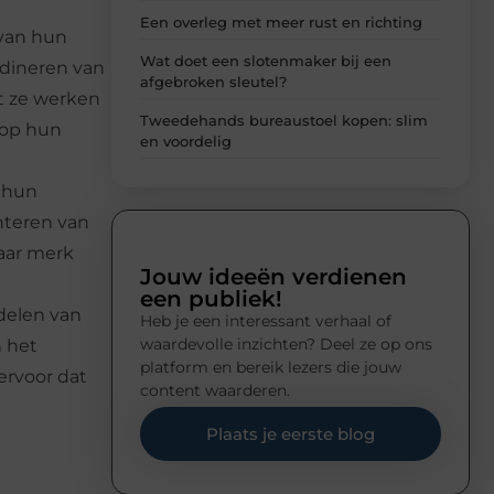
Een overleg met meer rust en richting
 van hun
Wat doet een slotenmaker bij een
rdineren van
afgebroken sleutel?
t ze werken
Tweedehands bureaustoel kopen: slim
 op hun
en voordelig
 hun
enteren van
baar merk
Jouw ideeën verdienen
een publiek!
delen van
Heb je een interessant verhaal of
waardevolle inzichten? Deel ze op ons
n het
platform en bereik lezers die jouw
ervoor dat
content waarderen.
Plaats je eerste blog