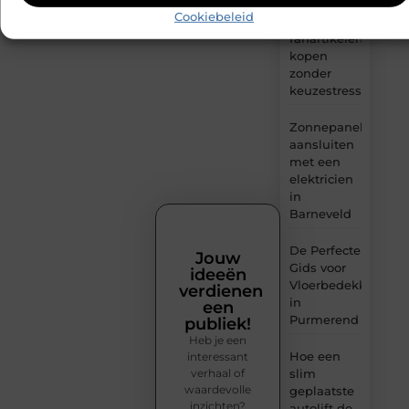
Cookiebeleid
PSG
fanartikelen
kopen
zonder
keuzestress
Zonnepanelen
aansluiten
met een
elektricien
in
Barneveld
De Perfecte
Jouw
Gids voor
ideeën
Vloerbedekking
verdienen
in
een
Purmerend
publiek!
Heb je een
Hoe een
interessant
verhaal of
slim
waardevolle
geplaatste
inzichten?
autolift de