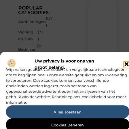
POPULAR
CATEGORIES
(137
Recente
Aanbiedingen
)
berichten
Woning
(72
Laat
en Tuin
)
je
inspireren
(52
Bedrijven
door
)
de
(42
Uw privacy is voor ons van
nieuwste
Winkelen
artikelen
groot belang.
)
Wij maken gebruik van cookies en vergelijkbare technologieën
van
(35
om te begrijpen hoe u onze website gebruikt en om uw ervaring
MvdWebdesign.nl
Dienstverlening
te verbeteren. Deze cookies kunnen voor verschillende
)
–
doeleinden worden ingezet, zoals het tonen van
dagelijks
gepersonaliseerde advertenties en het analyseren van het
verse
gebruik van de website. Raadpleeg ons cookiebeleid voor meer
content,
boordevol
informatie.
ideeën,
Alles Toestaan
tips
en
inzichten.
Cookies Beheren