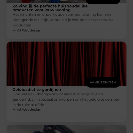
Zo vind jij de perfecte huishoudelijke
producten voor jouw woning
Het inrichten en onderhouden van een woning kan een
uitdagende taak zijn, vooral als je niet precies weet welke
producten
M Vd Webdesign
AANBIEDINGEN
Geluidsdichte gordijnen
Ook wel geluiddempende of akoestische gordijnen
genoemd, zijn speciaal ontworpen om het geluid te dempen
in de ruimte of de
M Vd Webdesign