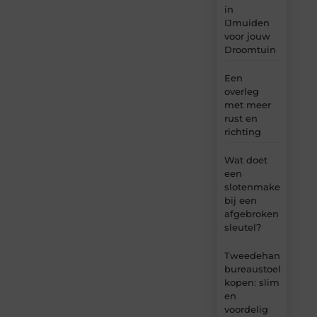
in
IJmuiden
voor jouw
Droomtuin
Een
overleg
met meer
rust en
richting
Wat doet
een
slotenmaker
bij een
afgebroken
sleutel?
Tweedehands
bureaustoel
kopen: slim
en
voordelig