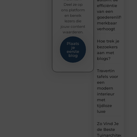
Deel ze op
efficiëntie
ons platform
van een
en bereik
goederenlift
lezers die
merkbaar
jouw content
verhoogt
waarderen.
Hoe trek je
Plaats
bezoekers
je
eerste
aan met
blog
blogs?
Travertin
tafels voor
een
modern
interieur
met
tijdloze
luxe
Zo Vind Je
de Beste
Tuinarchitect