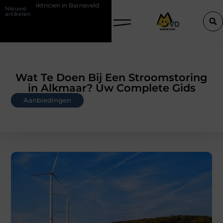
arneveld
De Perfecte Gids voor Vloerbedekking in Purmerend
Ho
Nieuwe
artikelen
Wat Te Doen Bij Een Stroomstoring
in Alkmaar? Uw Complete Gids
Aanbiedingen