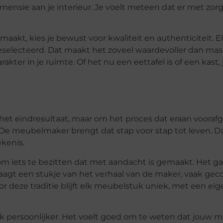
ensie aan je interieur. Je voelt meteen dat er met zorg
akt, kies je bewust voor kwaliteit en authenticiteit. El
eselecteerd. Dat maakt het zoveel waardevoller dan mas
akter in je ruimte. Of het nu een eettafel is of een kast, 
het eindresultaat, maar om het proces dat eraan voorafga
 De meubelmaker brengt dat stap voor stap tot leven. D
kenis.
r om iets te bezitten dat met aandacht is gemaakt. Het g
raagt een stukje van het verhaal van de maker, vaak ge
 deze traditie blijft elk meubelstuk uniek, met een eig
ook persoonlijker. Het voelt goed om te weten dat jouw 