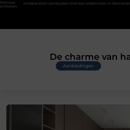
Nieuwe
elen aansluiten met een elektricien in Barneveld
De Perfecte
artikelen
De charme van ha
Aanbiedingen