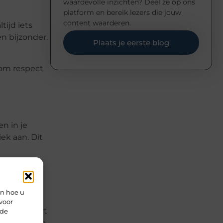
waardevolle inzichten? Deel ze op ons
platform en bereik lezers die jouw
content waarderen.
ijd iets
en bijzonder.
Plaats je eerste blog
 om respect
n in je
ek aan. Dit
 en
 je past.
en hoe u
voor
ls veroudert
rde
rdeel van je