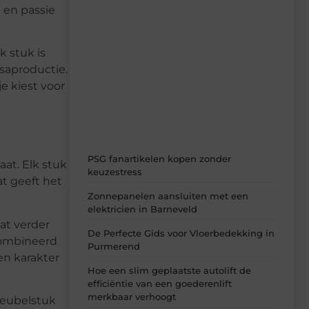
 en passie
Recente berichten
k stuk is
Laat je inspireren door de nieuwste
artikelen van MvdWebdesign.nl –
saproductie.
dagelijks verse content, boordevol
je kiest voor
ideeën, tips en inzichten.
PSG fanartikelen kopen zonder
at. Elk stuk
keuzestress
at geeft het
Zonnepanelen aansluiten met een
elektricien in Barneveld
aat verder
De Perfecte Gids voor Vloerbedekking in
combineerd
Purmerend
en karakter
Hoe een slim geplaatste autolift de
efficiëntie van een goederenlift
merkbaar verhoogt
meubelstuk