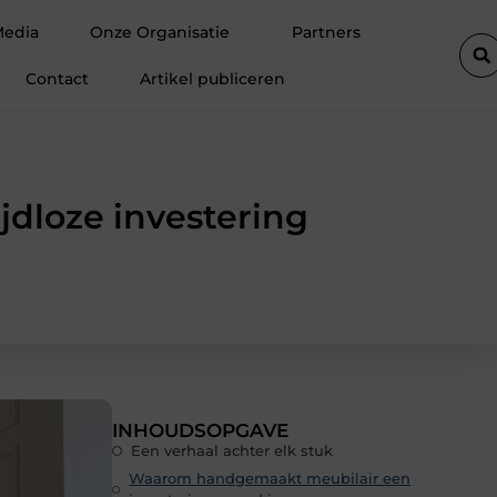
e autolift de efficiëntie van een goederenlift merkbaar verhoogt
Media
Onze Organisatie
Partners
Contact
Artikel publiceren
dloze investering
INHOUDSOPGAVE
Een verhaal achter elk stuk
Waarom handgemaakt meubilair een