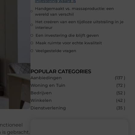
investering waard is
Handgemaakt vs. massaproductie: een
wereld van verschil
Het creëren van een tijdloze uitstraling in je
interieur
Een investering die blijft geven
Maak ruimte voor echte kwaliteit
Veelgestelde vragen
POPULAR CATEGORIES
Aanbiedingen
(137 )
Woning en Tuin
(72 )
Bedrijven
(52 )
Winkelen
(42 )
Dienstverlening
(35 )
unctioneel
 is gebracht.