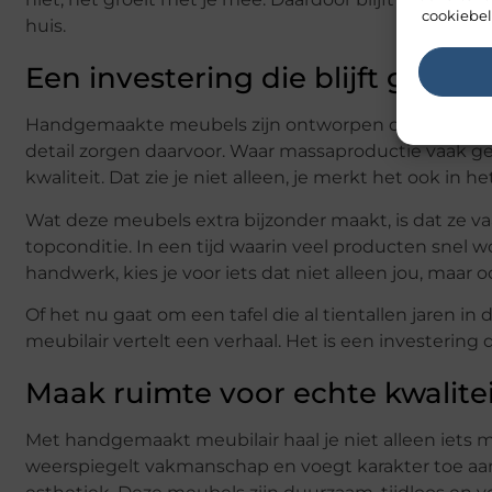
cookiebel
huis.
Een investering die blijft geven
Handgemaakte meubels zijn ontworpen om lang mee t
detail zorgen daarvoor. Waar massaproductie vaak ge
kwaliteit. Dat zie je niet alleen, je merkt het ook in he
Wat deze meubels extra bijzonder maakt, is dat ze vaa
topconditie. In een tijd waarin veel producten snel
handwerk, kies je voor iets dat niet alleen jou, maar
Of het nu gaat om een tafel die al tientallen jaren i
meubilair vertelt een verhaal. Het is een investering d
Maak ruimte voor echte kwalite
Met handgemaakt meubilair haal je niet alleen iets moo
weerspiegelt vakmanschap en voegt karakter toe aan 