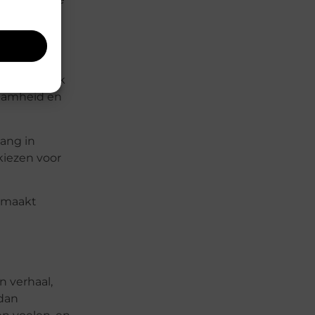
ht voor elk
zaamheid en
lang in
kiezen voor
gemaakt
n verhaal,
 dan