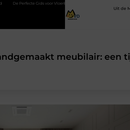
 Gids voor Vloerbedekking in Purmerend
Hoe een slim geplaatst
Uit de 
ndgemaakt meubilair: een tij