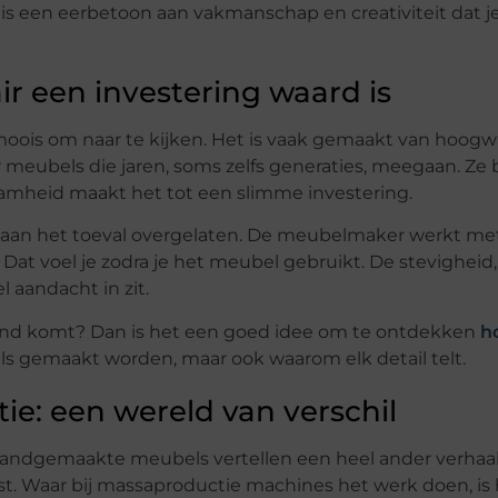
is een eerbetoon aan vakmanschap en creativiteit dat je
 een investering waard is
oois om naar te kijken. Het is vaak gemaakt van hoogw
r meubels die jaren, soms zelfs generaties, meegaan. Ze b
zaamheid maakt het tot een slimme investering.
 aan het toeval overgelaten. De meubelmaker werkt met 
 Dat voel je zodra je het meubel gebruikt. De stevigheid,
l aandacht in zit.
tand komt? Dan is het een goed idee om te ontdekken
h
bels gemaakt worden, maar ook waarom elk detail telt.
e: een wereld van verschil
Handgemaakte meubels vertellen een heel ander verhaal.
. Waar bij massaproductie machines het werk doen, is 