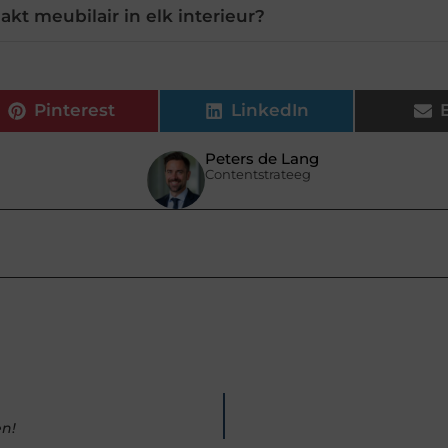
t meubilair in elk interieur?
Pinterest
LinkedIn
Peters de Lang
Contentstrateeg
en!