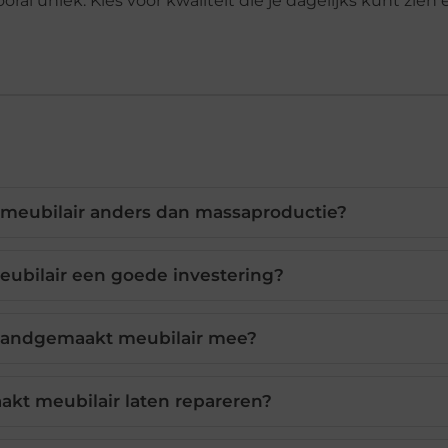
ral uniek. Kies voor kwaliteit die je dagelijks kunt zien 
eubilair anders dan massaproductie?
ubilair een goede investering?
handgemaakt meubilair mee?
kt meubilair laten repareren?