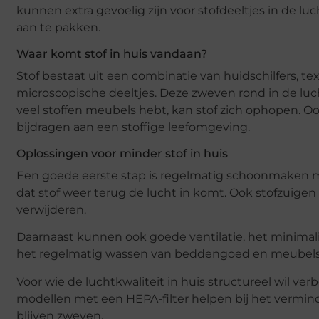
kunnen extra gevoelig zijn voor stofdeeltjes in de lu
aan te pakken.
Waar komt stof in huis vandaan?
Stof bestaat uit een combinatie van huidschilfers, t
microscopische deeltjes. Deze zweven rond in de luch
veel stoffen meubels hebt, kan stof zich ophopen. O
bijdragen aan een stoffige leefomgeving.
Oplossingen voor minder stof in huis
Een goede eerste stap is regelmatig schoonmaken me
dat stof weer terug de lucht in komt. Ook stofzuigen 
verwijderen.
Daarnaast kunnen ook goede ventilatie, het minimalise
het regelmatig wassen van beddengoed en meubels b
Voor wie de luchtkwaliteit in huis structureel wil ver
modellen met een HEPA-filter helpen bij het verminde
blijven zweven.