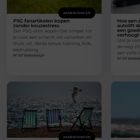
AANBIEDINGEN
PSG fanartikelen kopen
Hoe een s
zonder keuzestress
autolift d
een goede
Een PSG-shirt kopen lijkt simpel, tot
verhoogt
je voor een scherm vol varianten zit:
Stel je voo
thuis, uit, derde tenue, training, kids,
de weg zit
bedrukking
een volle 
M Vd Webdesign
M Vd Webde
AANBIEDINGEN