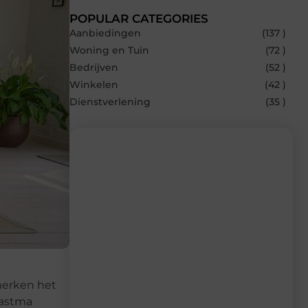
POPULAR CATEGORIES
Aanbiedingen
(137 )
Woning en Tuin
(72 )
Bedrijven
(52 )
Winkelen
(42 )
Dienstverlening
(35 )
Recente berichten
Laat je inspireren door de nieuwste
artikelen van MvdWebdesign.nl –
dagelijks verse content, boordevol
ideeën, tips en inzichten.
 merken het
 astma