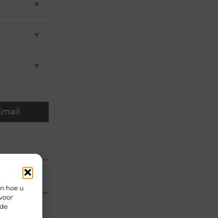
▼
▼
▼
Email
en hoe u
voor
rde