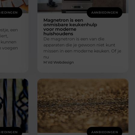
IEDINGEN
AANBIEDINGEN
Magnetron is een
onmisbare keukenhulp
voor moderne
stje, een
huishoudens
ert,
De magnetron is een van die
s kunnen
apparaten die je gewoon niet kunt
Ze voegen
missen in een moderne keuken. Of je
nu
M Vd Webdesign
IEDINGEN
AANBIEDINGEN