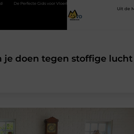
ids voor Vloerbedekking in Purmerend
Hoe een slim geplaatste 
Uit de 
je doen tegen stoffige lucht