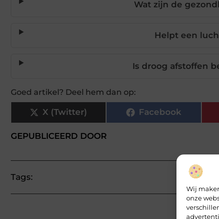
Wat zijn de gezondh
Helpt een luch
Is droog afstoffen 
Goed artikel? Deel hem dan op:
X (Twitter)
Facebook
GEPUBLICEERD DOOR
Tags:
Wij maken
onze webs
verschill
advertent