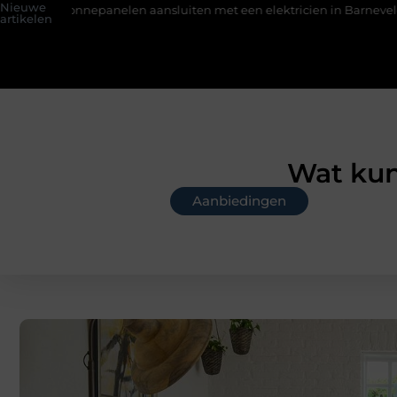
Nieuwe
len aansluiten met een elektricien in Barneveld
De Perfecte G
artikelen
Wat kun 
Aanbiedingen