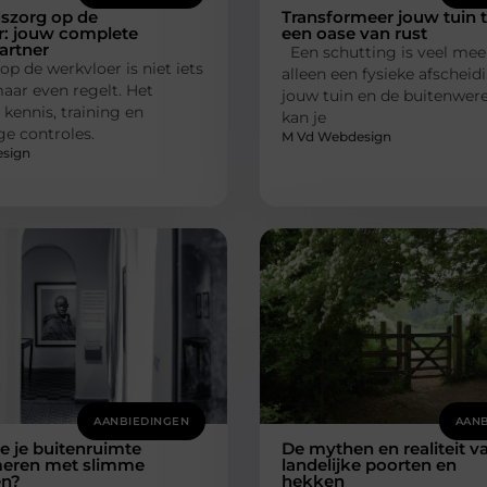
dszorg op de
Transformeer jouw tuin 
r: jouw complete
een oase van rust
partner
Een schutting is veel mee
op de werkvloer is niet iets
alleen een fysieke afscheid
aar even regelt. Het
jouw tuin en de buitenwere
kennis, training en
kan je
e controles.
M Vd Webdesign
sign
AANBIEDINGEN
AANB
e je buitenruimte
De mythen en realiteit v
meren met slimme
landelijke poorten en
en?
hekken