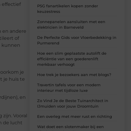
effectief
PSG fanartikelen kopen zonder
keuzestress
Zonnepanelen aansluiten met een
elektricien in Barneveld
en en andere
De Perfecte Gids voor Vloerbedekking in
ileert of
Purmerend
ie kunnen
Hoe een slim geplaatste autolift de
efficiëntie van een goederenlift
merkbaar verhoogt
voorkom je
Hoe trek je bezoekers aan met blogs?
 je huis te
Travertin tafels voor een modern
interieur met tijdloze luxe
dijnen), en
Zo Vind Je de Beste Tuinarchitect in
IJmuiden voor jouw Droomtuin
zijn. Vooral
Een overleg met meer rust en richting
n de lucht
Wat doet een slotenmaker bij een