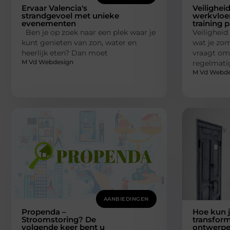
Ervaar Valencia's
Veilighei
strandgevoel met unieke
werkvloe
evenementen
training 
Ben je op zoek naar een plek waar je
Veiligheid 
kunt genieten van zon, water en
wat je zom
heerlijk eten? Dan moet
vraagt om 
M Vd Webdesign
regelmatig
M Vd Webde
AANBIEDINGEN
Propenda –
Hoe kun j
Stroomstoring? De
transfor
volgende keer bent u
ontwerp