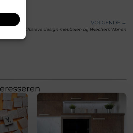
VOLGENDE →
n: Ontdek exclusieve design meubelen bij Wiechers Wonen
teresseren