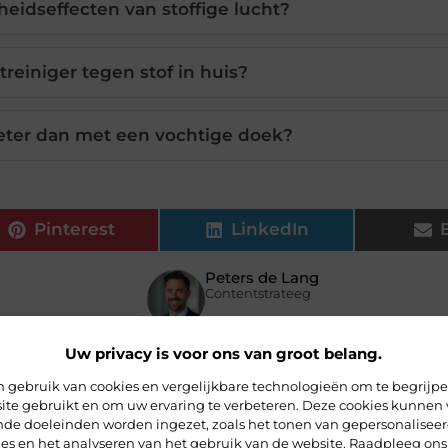
eidseffecten van stoffige lucht?
treiniger tegen stof in huis?
beter dan met een vochtige doek?
Pinterest
LinkedIn
Peters de Lang
Contentstrateeg
Uw privacy is voor ons van groot belang.
 gebruik van cookies en vergelijkbare technologieën om te begrijp
ite gebruikt en om uw ervaring te verbeteren. Deze cookies kunnen 
ende doeleinden worden ingezet, zoals het tonen van gepersonalisee
ies en het analyseren van het gebruik van de website. Raadpleeg ons