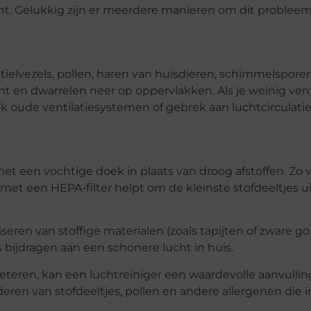
cht. Gelukkig zijn er meerdere manieren om dit probleem 
extielvezels, pollen, haren van huisdieren, schimmelspor
t en dwarrelen neer op oppervlakken. Als je weinig vent
ok oude ventilatiesystemen of gebrek aan luchtcirculat
t een vochtige doek in plaats van droog afstoffen. Zo 
met een HEPA-filter helpt om de kleinste stofdeeltjes uit
ren van stoffige materialen (zoals tapijten of zware gor
ijdragen aan een schonere lucht in huis.
beteren, kan een luchtreiniger een waardevolle aanvulling 
ren van stofdeeltjes, pollen en andere allergenen die i