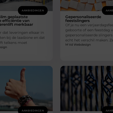
AANBIEDINGEN
AANB
lim geplaatste
Gepersonaliseerde
e efficiëntie van
feestslingers
renlift merkbaar
Of je nu een verjaardagsfee
geboorte of een feestdag vi
r dat leveringen elkaar in
gepersonaliseerde slinger
ten bij de laadzone en dat
echt het verschil maken. 
lift telkens moet
M Vd Webdesign
sign
AANBIEDINGEN
AANB