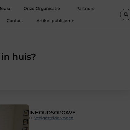
autolift de efficiëntie van een goederenlift merkbaar verhoogt
Media
Onze Organisatie
Partners
Contact
Artikel publiceren
 in huis?
INHOUDSOPGAVE
Veelgestelde vragen