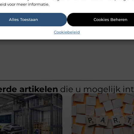
eid voor meer informatie.
Alles Toestaan
Cookies Beheren
Stijlvol wone
Cookiebeleid
rde artikelen
die u mogelijk in