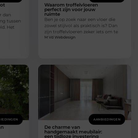
tot
Waarom troffelvloeren
perfect zijn voor jouw
ruimte
r dan
Ben je op zoek naar een vloer die
ing tussen
zowel stijlvol als praktisch is? Dan
ld. Het
zijn troffelvloeren zeker iets om te
M Vd Webdesign
IEDINGEN
AANBIEDINGEN
an
De charme van
handgemaakt meubilair:
een tijdloze investering