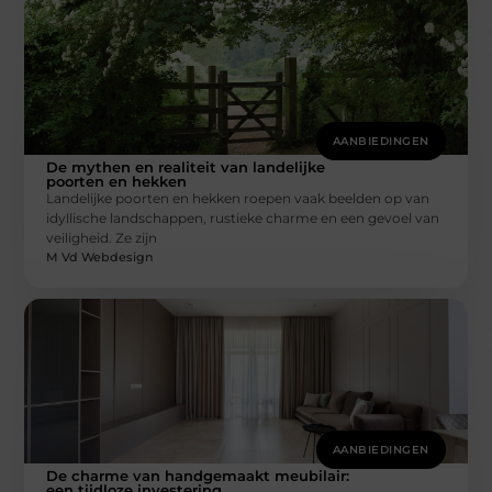
AANBIEDINGEN
De mythen en realiteit van landelijke
poorten en hekken
Landelijke poorten en hekken roepen vaak beelden op van
idyllische landschappen, rustieke charme en een gevoel van
veiligheid. Ze zijn
M Vd Webdesign
AANBIEDINGEN
De charme van handgemaakt meubilair:
een tijdloze investering