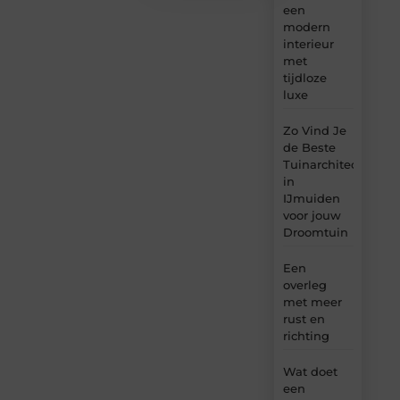
een
modern
interieur
met
tijdloze
luxe
Zo Vind Je
de Beste
Tuinarchitect
in
IJmuiden
voor jouw
Droomtuin
Een
overleg
met meer
rust en
richting
Wat doet
een