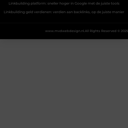
Linkbuilding platform: sneller hoger in Google met de juiste tools
Linkbuilding geld verdienen: verdien aan backlinks, op de juiste manier
www.mvdwebdesign.nl.
All Rights Reserved © 2025