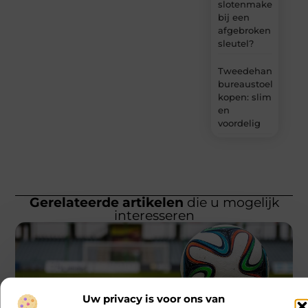
slotenmaker
bij een
afgebroken
sleutel?
Tweedehands
bureaustoel
kopen: slim
en
voordelig
Gerelateerde artikelen
die u mogelijk
interesseren
Uw privacy is voor ons van