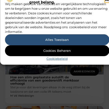
groot belang.
AANBIEDINGEN
Wij maken gebruik van cookies en vergelijkbare technologieën
om te begrijpen hoe u onze website gebruikt en om uw ervaring
PSG fanartikelen kopen zonder
keuzestress
te verbeteren. Deze cookies kunnen voor verschillende
Een PSG-shirt kopen lijkt simpel, tot je voor een scherm vol
doeleinden worden ingezet, zoals het tonen van
varianten zit: thuis, uit, derde tenue, training, kids,
gepersonaliseerde advertenties en het analyseren van het
bedrukking
gebruik van de website. Raadpleeg ons cookiebeleid voor meer
M Vd Webdesign
informatie.
Alles Toestaan
Cookies Beheren
Cookiebeleid
AANBIEDINGEN
Hoe een slim geplaatste autolift de
efficiëntie van een goederenlift merkbaar
verhoogt
Stel je voor dat leveringen elkaar in de weg zitten bij de
laadzone en dat een volle lift telkens moet
M Vd Webdesign