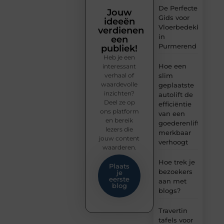
De Perfecte
Jouw
Gids voor
ideeën
Vloerbedekking
verdienen
in
een
Purmerend
publiek!
Heb je een
Hoe een
interessant
verhaal of
slim
waardevolle
geplaatste
inzichten?
autolift de
Deel ze op
efficiëntie
ons platform
van een
en bereik
goederenlift
lezers die
merkbaar
jouw content
verhoogt
waarderen.
Hoe trek je
Plaats
bezoekers
je
eerste
aan met
blog
blogs?
Travertin
tafels voor