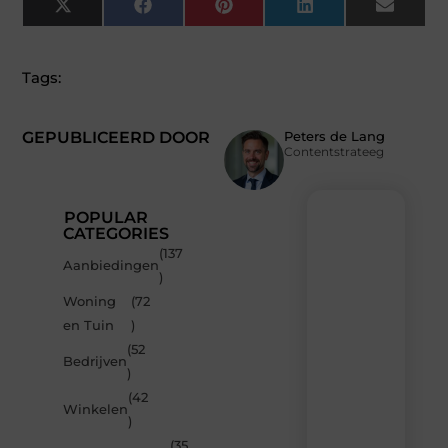
X
Facebook
Pinterest
LinkedIn
Email
(Twitter)
Tags:
GEPUBLICEERD DOOR
Peters de Lang
Contentstrateeg
POPULAR
CATEGORIES
(137
Recente
Aanbiedingen
)
berichten
Woning
(72
Laat
en Tuin
)
je
inspireren
(52
Bedrijven
door
)
de
(42
nieuwste
Winkelen
artikelen
)
van
(35