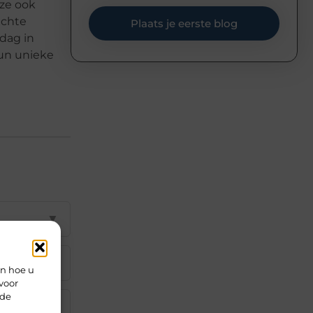
 ze ook
ichte
Plaats je eerste blog
 dag in
un unieke
▼
▼
en hoe u
voor
rde
▼