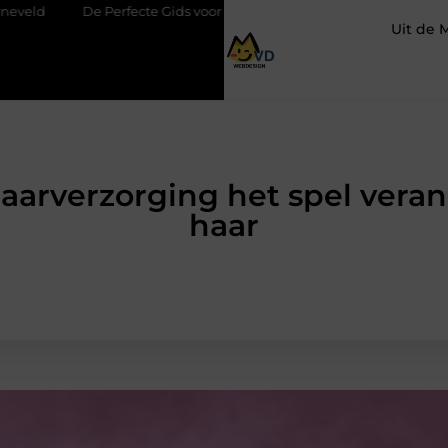
cte Gids voor Vloerbedekking in Purmerend
Hoe een slim geplaa
Uit de 
aarverzorging het spel veran
haar