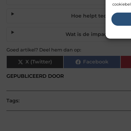
cookiebel
Hoe helpt technologie 
Wat is de impact van go
Goed artikel? Deel hem dan op:
X (Twitter)
Facebook
GEPUBLICEERD DOOR
Tags: