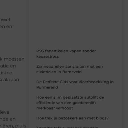
Laat je inspireren door de nieuwste
artikelen van MvdWebdesign.nl –
dagelijks verse content, boordevol
zowel
ideeën, tips en inzichten.
ten en
PSG fanartikelen kopen zonder
keuzestress
aak moesten
atie en
Zonnepanelen aansluiten met een
elektricien in Barneveld
strie.
scala aan
De Perfecte Gids voor Vloerbedekking in
Purmerend
Hoe een slim geplaatste autolift de
efficiëntie van een goederenlift
merkbaar verhoogt
tieve
Hoe trek je bezoekers aan met blogs?
ende en
iëren, pluis
Travertin tafels voor een modern