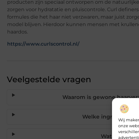
producten zijn speciaal ontworpen om de natuurlijke
zorgen voor hydratatie en pluiscontrole. Curl definers
formules die het haar niet verzwaren, maar juist zorg
model blijven. Hierdoor kunnen mensen met krulle
haardos.
https://www.curlscontrol.nl/
Veelgestelde vragen
Waarom is gewone haarverzo
Welke ingrediënten z
Wij maken
onze webs
verschill
Wat zijn curl
advertent