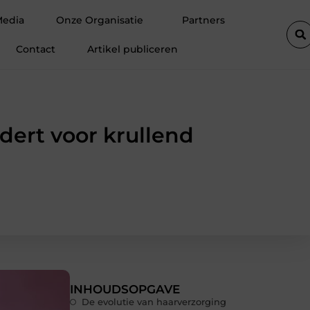
tste autolift de efficiëntie van een goederenlift merkbaar verhoogt
Media
Onze Organisatie
Partners
Contact
Artikel publiceren
dert voor krullend
INHOUDSOPGAVE
De evolutie van haarverzorging