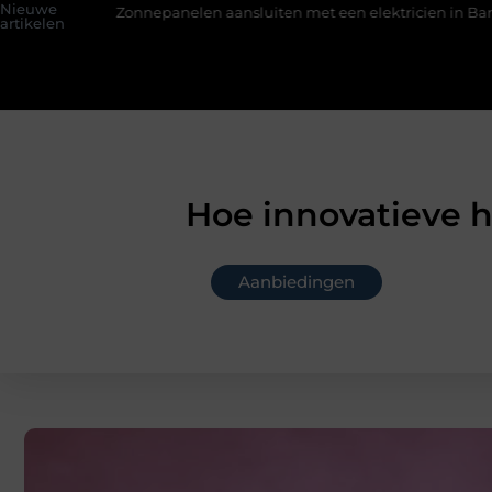
Nieuwe
panelen aansluiten met een elektricien in Barneveld
De Perfe
artikelen
Hoe innovatieve h
Aanbiedingen