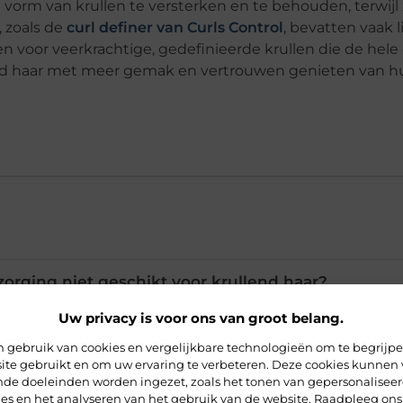
 vorm van krullen te versterken en te behouden, terwijl
, zoals de
curl definer van Curls Control
, bevatten vaak l
en voor veerkrachtige, gedefinieerde krullen die de hele
nd haar met meer gemak en vertrouwen genieten van h
rging niet geschikt voor krullend haar?
Uw privacy is voor ons van groot belang.
ijn het beste voor krullend haar?
 gebruik van cookies en vergelijkbare technologieën om te begrijp
ite gebruikt en om uw ervaring te verbeteren. Deze cookies kunnen 
ende doeleinden worden ingezet, zoals het tonen van gepersonalisee
 definers en hoe werken ze?
ies en het analyseren van het gebruik van de website. Raadpleeg ons