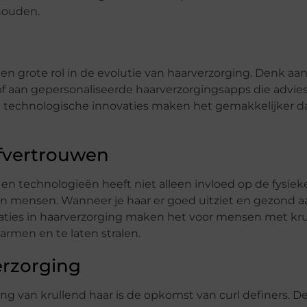
houden.
en grote rol in de evolutie van haarverzorging. Denk aa
of aan gepersonaliseerde haarverzorgingsapps die advie
ze technologische innovaties maken het gemakkelijker d
lfvertrouwen
n technologieën heeft niet alleen invloed op de fysiek
an mensen. Wanneer je haar er goed uitziet en gezond a
ovaties in haarverzorging maken het voor mensen met kru
rmen en te laten stralen.
verzorging
ng van krullend haar is de opkomst van curl definers. D