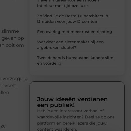
interieur met tijdloze luxe
Zo Vind Je de Beste Tuinarchitect in
IJmuiden voor jouw Droomtuin
n slimme
Een overleg met meer rust en richting
s geven op
Wat doet een slotenmaker bij een
an ooit om
afgebroken sleutel?
Tweedehands bureaustoel kopen: slim
en voordelig
e verzorging
anvoelt,
llen
Jouw ideeën verdienen
een publiek!
Heb je een interessant verhaal of
waardevolle inzichten? Deel ze op ons
platform en bereik lezers die jouw
eze
content waarderen.