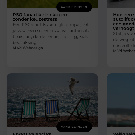
AANBIEDINGEN
PSG fanartikelen kopen
Hoe een s
zonder keuzestress
autolift d
een goede
Een PSG-shirt kopen lijkt simpel, tot
verhoogt
je voor een scherm vol varianten zit:
Stel je voo
thuis, uit, derde tenue, training, kids,
de weg zit
bedrukking
een volle 
M Vd Webdesign
M Vd Webde
AANBIEDINGEN
Ervaar Valencia's
Veilighei