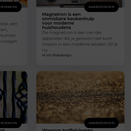
IEDINGEN
AANBIEDINGEN
Magnetron is een
onmisbare keukenhulp
voor moderne
stje, een
huishoudens
ert,
De magnetron is een van die
s kunnen
apparaten die je gewoon niet kunt
Ze voegen
missen in een moderne keuken. Of je
nu
M Vd Webdesign
IEDINGEN
AANBIEDINGEN
tot
Waarom troffelvloeren