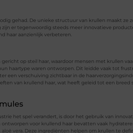
 nodig gehad. De unieke structuur van krullen maakt ze 
 zijn er tegenwoordig steeds meer innovatieve produc
d haar aanzienlijk verbeteren.
gericht op steil haar, waardoor mensen met krullen v
un haartype waren ontworpen. Dit leidde vaak tot frustr
ter een verschuiving zichtbaar in de haarverzorgingsindu
ten van krullend haar, wat heeft geleid tot een breed 
rmules
rie het spel verandert, is door het gebruik van innova
jn ontworpen voor krullend haar bevatten vaak hydrater
aloë vera. Deze ingrediënten helpen om krullen te defin