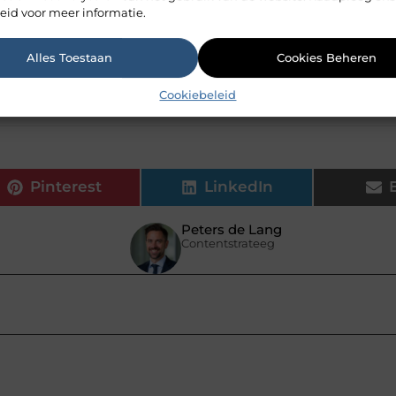
eid voor meer informatie.
bij de verzorging van krullend haar?
Alles Toestaan
Cookies Beheren
Cookiebeleid
ede haarverzorging op zelfvertrouwen?
Pinterest
LinkedIn
Peters de Lang
Contentstrateeg