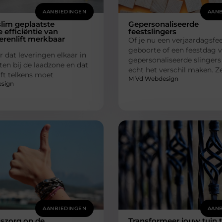
AANBIEDINGEN
AANB
lim geplaatste
Gepersonaliseerde
e efficiëntie van
feestslingers
renlift merkbaar
Of je nu een verjaardagsfee
geboorte of een feestdag vi
r dat leveringen elkaar in
gepersonaliseerde slinger
ten bij de laadzone en dat
echt het verschil maken. 
lift telkens moet
M Vd Webdesign
sign
AANBIEDINGEN
AANB
dszorg op de
Transformeer jouw tuin 