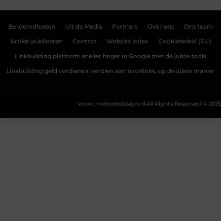
Beroemdheden
Uit de Media
Partners
Over ons
Ons team
Artikel publiceren
Contact
Website index
Cookiebeleid (EU)
Linkbuilding platform: sneller hoger in Google met de juiste tools
Linkbuilding geld verdienen: verdien aan backlinks, op de juiste manier
www.mvdwebdesign.nl.
All Rights Reserved © 2025