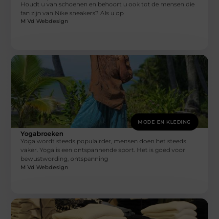
Houdt u van schoenen en behoort u ook tot de mensen die
fan zijn van Nike sneakers? Als u op
M Vd Webdesign
MODE EN KLEDING
Yogabroeken
Yoga wordt steeds populairder, mensen doen het steeds
vaker. Yoga is een ontspannende sport. Het is goed voor
bewustwording, ontspanning
M Vd Webdesign