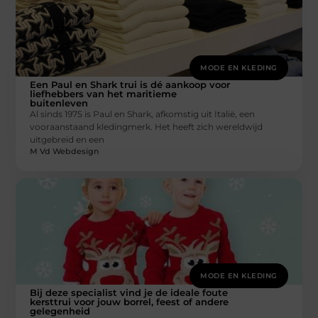
MODE EN KLEDING
Een Paul en Shark trui is dé aankoop voor
liefhebbers van het maritieme
buitenleven
Al sinds 1975 is Paul en Shark, afkomstig uit Italië, een
vooraanstaand kledingmerk. Het heeft zich wereldwijd
uitgebreid en een
M Vd Webdesign
MODE EN KLEDING
Bij deze specialist vind je de ideale foute
kersttrui voor jouw borrel, feest of andere
gelegenheid