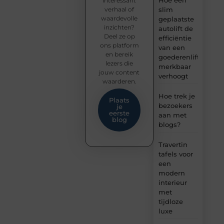
Hoe een
interessant
verhaal of
slim
waardevolle
geplaatste
inzichten?
autolift de
Deel ze op
efficiëntie
ons platform
van een
en bereik
goederenlift
lezers die
merkbaar
jouw content
verhoogt
waarderen.
Hoe trek je
Plaats
bezoekers
je
eerste
aan met
blog
blogs?
Travertin
tafels voor
een
modern
interieur
met
tijdloze
luxe