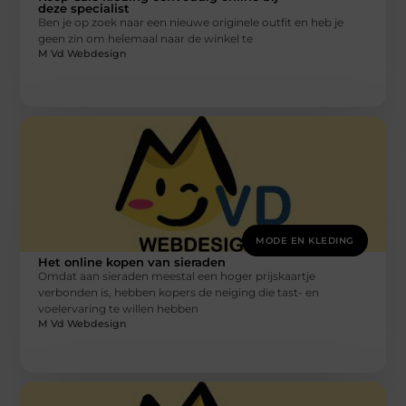
deze specialist
Ben je op zoek naar een nieuwe originele outfit en heb je
geen zin om helemaal naar de winkel te
M Vd Webdesign
MODE EN KLEDING
Het online kopen van sieraden
Omdat aan sieraden meestal een hoger prijskaartje
verbonden is, hebben kopers de neiging die tast- en
voelervaring te willen hebben
M Vd Webdesign