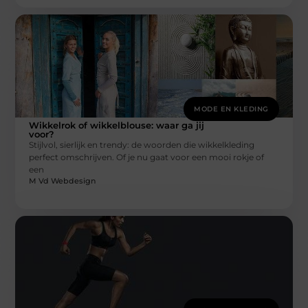
MODE EN KLEDING
Wikkelrok of wikkelblouse: waar ga jij
voor?
Stijlvol, sierlijk en trendy: de woorden die wikkelkleding
perfect omschrijven. Of je nu gaat voor een mooi rokje of
een
M Vd Webdesign