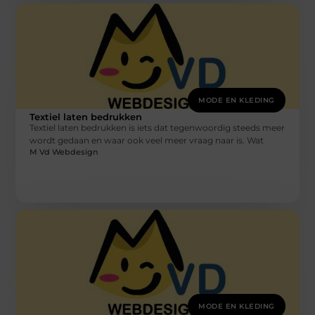
MODE EN KLEDING
Textiel laten bedrukken
Textiel laten bedrukken is iets dat tegenwoordig steeds meer
wordt gedaan en waar ook veel meer vraag naar is. Wat
M Vd Webdesign
MODE EN KLEDING