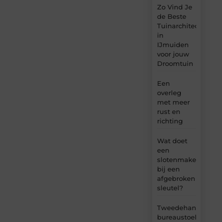
Zo Vind Je
de Beste
Tuinarchitect
in
IJmuiden
voor jouw
Droomtuin
Een
overleg
met meer
rust en
richting
Wat doet
een
slotenmaker
bij een
afgebroken
sleutel?
Tweedehands
bureaustoel