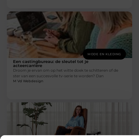
MODE EN KLEDING
Een castingbureau: de sleutel tot je
acteercarrière
Droom je ervan om op het witte doek te schitteren of de
ster van een succesvolle tv-serie te worden? Dan
M Vd Webdesign