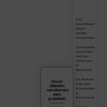
en
inzichten.
PSG
fanartikelen
kopen
zonder
keuzestress
Zonnepanelen
aansluiten
met een
elektricien
in
Barneveld
De Perfecte
Jouw
Gids voor
ideeën
Vloerbedekking
verdienen
in
een
Purmerend
publiek!
Heb je een