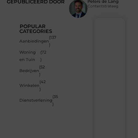
GEPUBLICEERD DOOR
Peters de Lang
Contentstrateeg
POPULAR
CATEGORIES
(137
Recente
Aanbiedingen
)
berichten
Woning
(72
Laat
en Tuin
)
je
inspireren
(52
Bedrijven
door
)
de
(42
nieuwste
Winkelen
artikelen
)
van
(35
MvdWebdesign.nl
Dienstverlening
)
–
dagelijks
verse
content,
boordevol
ideeën,
tips