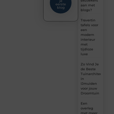
bezoekers
je
eerste
aan met
blog
blogs?
Travertin
tafels voor
een
modern
interieur
met
tijdloze
luxe
Zo Vind Je
de Beste
Tuinarchitect
in
IJmuiden
voor jouw
Droomtuin
Een
overleg
met meer