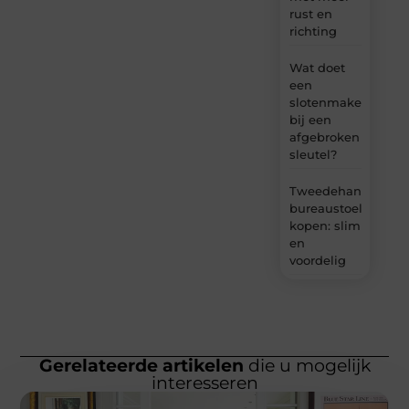
rust en
richting
Wat doet
een
slotenmaker
bij een
afgebroken
sleutel?
Tweedehands
bureaustoel
kopen: slim
en
voordelig
Gerelateerde artikelen
die u mogelijk
interesseren