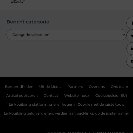
Bericht categorie
Beroemdheden
Uit de Media
Partners
Over ons
Ons team
Artikel publiceren
Contact
Website index
Cookiebeleid (EU)
Linkbuilding platform: sneller hoger in Google met de juiste tools
Linkbuilding geld verdienen: verdien aan backlinks, op de juiste manier