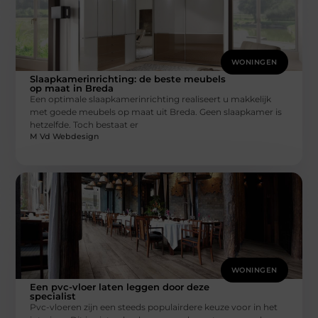
WONINGEN
Slaapkamerinrichting: de beste meubels
op maat in Breda
Een optimale slaapkamerinrichting realiseert u makkelijk
met goede meubels op maat uit Breda. Geen slaapkamer is
hetzelfde. Toch bestaat er
M Vd Webdesign
WONINGEN
Een pvc-vloer laten leggen door deze
specialist
Pvc-vloeren zijn een steeds populairdere keuze voor in het