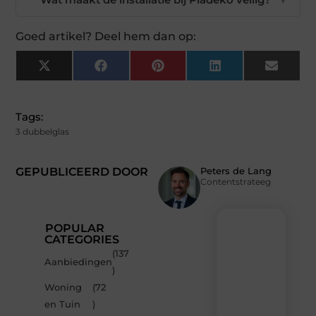
Goed artikel? Deel hem dan op:
X
Facebook
Pinterest
LinkedIn
Email
(Twitter)
Tags:
3 dubbelglas
GEPUBLICEERD DOOR
Peters de Lang
Contentstrateeg
POPULAR
CATEGORIES
(137
Recente
Aanbiedingen
)
berichten
Woning
(72
Laat
en Tuin
)
je