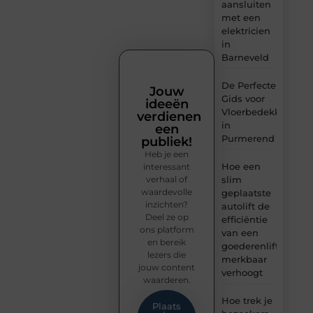
aansluiten
met een
elektricien
in
Barneveld
De Perfecte
Jouw
Gids voor
ideeën
Vloerbedekking
verdienen
in
een
Purmerend
publiek!
Heb je een
Hoe een
interessant
verhaal of
slim
waardevolle
geplaatste
inzichten?
autolift de
Deel ze op
efficiëntie
ons platform
van een
en bereik
goederenlift
lezers die
merkbaar
jouw content
verhoogt
waarderen.
Hoe trek je
Plaats