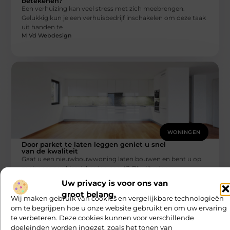
betekenen?
Een verhuizing kan veel stress met zich meebrengen.
Gelukkig kun je een verhuisbedrijf inschakelen om deze taak
uit handen te
M Vd Webdesign
WONINGEN
Door parket te laten leggen geniet u snel
van de kwaliteit
Gaat u een nieuwbouwwoning laten bouwen en bent u op
zoek naar een klassieke vloersoort? Of wilt u in uw
M Vd Webdesign
Uw privacy is voor ons van
groot belang.
Wij maken gebruik van cookies en vergelijkbare technologieën
om te begrijpen hoe u onze website gebruikt en om uw ervaring
te verbeteren. Deze cookies kunnen voor verschillende
doeleinden worden ingezet, zoals het tonen van