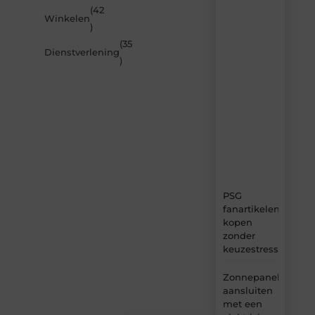
(42
nieuwste
Winkelen
artikelen
)
van
(35
MvdWebdesign.nl
Dienstverlening
)
–
dagelijks
verse
content,
boordevol
ideeën,
tips
en
inzichten.
PSG
fanartikelen
kopen
zonder
keuzestress
Zonnepanelen
aansluiten
met een