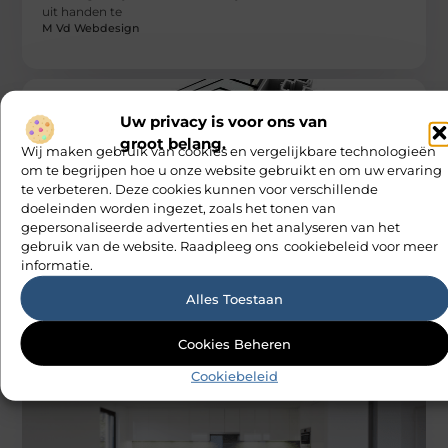
uit handen te
M Vd Webdesign
Uw privacy is voor ons van
groot belang.
Wij maken gebruik van cookies en vergelijkbare technologieën
om te begrijpen hoe u onze website gebruikt en om uw ervaring
te verbeteren. Deze cookies kunnen voor verschillende
doeleinden worden ingezet, zoals het tonen van
WONINGEN
gepersonaliseerde advertenties en het analyseren van het
De voordelen van 3 dubbelglas voor
gebruik van de website. Raadpleeg ons cookiebeleid voor meer
bedrijfspanden
informatie.
Wilt u uw bedrijfspand optimaal isoleren, zodat u beschut
bent tegen onnodige kou? Dan kiest u voor 3 dubbelglas
Alles Toestaan
voor
M Vd Webdesign
Cookies Beheren
Cookiebeleid