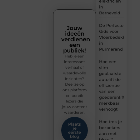
elektricien
in
Barneveld
De Perfecte
Jouw
Gids voor
ideeën
Vloerbedekking
verdienen
in
een
Purmerend
publiek!
Heb je een
Hoe een
interessant
verhaal of
slim
waardevolle
geplaatste
inzichten?
autolift de
Deel ze op
efficiëntie
ons platform
van een
en bereik
goederenlift
lezers die
merkbaar
jouw content
verhoogt
waarderen.
Hoe trek je
Plaats
bezoekers
je
eerste
aan met
blog
blogs?