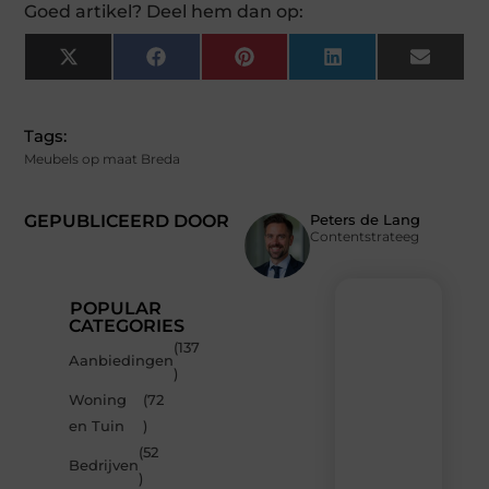
Goed artikel? Deel hem dan op:
X
Facebook
Pinterest
LinkedIn
Email
(Twitter)
Tags:
Meubels op maat Breda
GEPUBLICEERD DOOR
Peters de Lang
Contentstrateeg
POPULAR
CATEGORIES
(137
Recente
Aanbiedingen
)
berichten
Woning
(72
Laat
en Tuin
)
je
inspireren
(52
Bedrijven
door
)
de