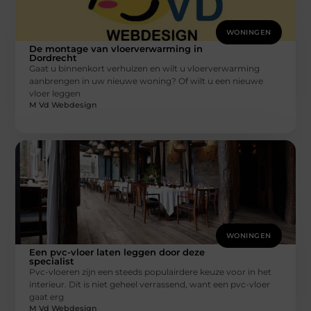
WONINGEN
De montage van vloerverwarming in
Dordrecht
Gaat u binnenkort verhuizen en wilt u vloerverwarming
aanbrengen in uw nieuwe woning? Of wilt u een nieuwe
vloer leggen
M Vd Webdesign
WONINGEN
Een pvc-vloer laten leggen door deze
specialist
Pvc-vloeren zijn een steeds populairdere keuze voor in het
interieur. Dit is niet geheel verrassend, want een pvc-vloer
gaat erg
M Vd Webdesign