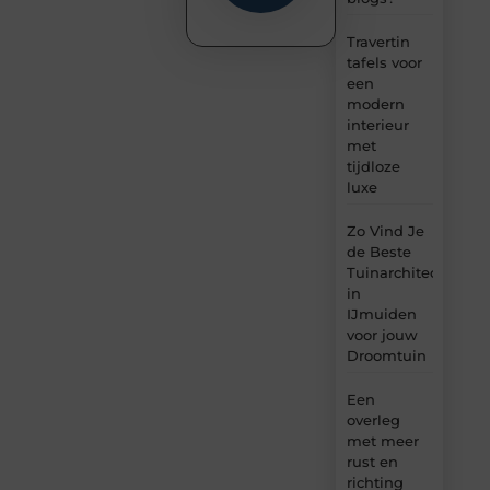
Travertin
tafels voor
een
modern
interieur
met
tijdloze
luxe
Zo Vind Je
de Beste
Tuinarchitect
in
IJmuiden
voor jouw
Droomtuin
Een
overleg
met meer
rust en
richting