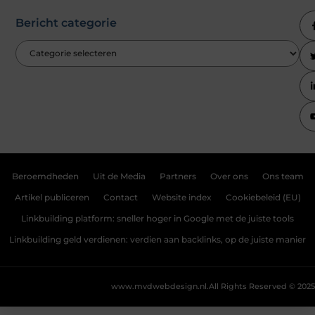
Bericht categorie
Beroemdheden
Uit de Media
Partners
Over ons
Ons team
Artikel publiceren
Contact
Website index
Cookiebeleid (EU)
Linkbuilding platform: sneller hoger in Google met de juiste tools
Linkbuilding geld verdienen: verdien aan backlinks, op de juiste manier
www.mvdwebdesign.nl.
All Rights Reserved © 2025