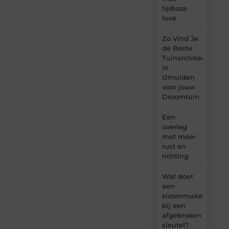
tijdloze
luxe
Zo Vind Je
de Beste
Tuinarchitect
in
IJmuiden
voor jouw
Droomtuin
Een
overleg
met meer
rust en
richting
Wat doet
een
slotenmaker
bij een
afgebroken
sleutel?