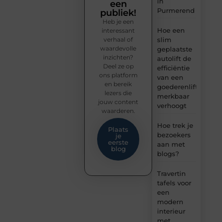
in
een
Purmerend
publiek!
Heb je een
Hoe een
interessant
verhaal of
slim
waardevolle
geplaatste
inzichten?
autolift de
Deel ze op
efficiëntie
ons platform
van een
en bereik
goederenlift
lezers die
merkbaar
jouw content
verhoogt
waarderen.
Hoe trek je
Plaats
bezoekers
je
eerste
aan met
blog
blogs?
Travertin
tafels voor
een
modern
interieur
met