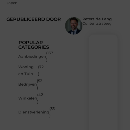
kopen
GEPUBLICEERD DOOR
Peters de Lang
Contentstrateeg
POPULAR
CATEGORIES
(137
Recente
Aanbiedingen
)
berichten
Woning
(72
Laat
en Tuin
)
je
inspireren
(52
Bedrijven
door
)
de
(42
nieuwste
Winkelen
artikelen
)
van
(35
MvdWebdesign.nl
Dienstverlening
)
–
dagelijks
verse