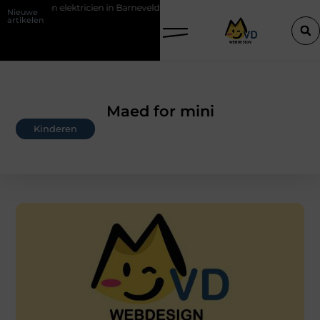
ektricien in Barneveld
De Perfecte Gids voor Vloerbedekking in Pu
Nieuwe
artikelen
Maed for mini
Kinderen