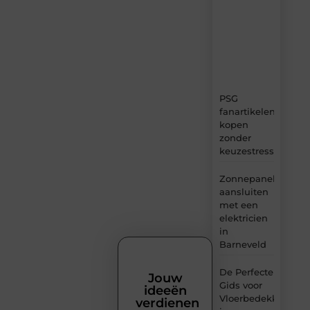
content,
boordevol
ideeën,
tips
en
inzichten.
PSG
fanartikelen
kopen
zonder
keuzestress
Zonnepanelen
aansluiten
met een
elektricien
in
Barneveld
De Perfecte
Jouw
Gids voor
ideeën
Vloerbedekking
verdienen