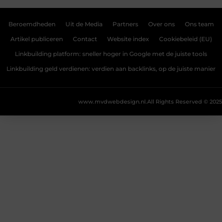
Beroemdheden
Uit de Media
Partners
Over ons
Ons team
Artikel publiceren
Contact
Website index
Cookiebeleid (EU)
Linkbuilding platform: sneller hoger in Google met de juiste tools
Linkbuilding geld verdienen: verdien aan backlinks, op de juiste manier
www.mvdwebdesign.nl.
All Rights Reserved © 2025