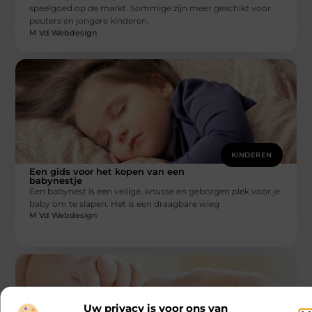
speelgoed op de markt. Sommige zijn meer geschikt voor
peuters en jongere kinderen,
M Vd Webdesign
KINDEREN
Een gids voor het kopen van een
babynestje
Een babynest is een veilige, knusse en geborgen plek voor je
baby om te slapen. Het is een draagbare wieg
M Vd Webdesign
Uw privacy is voor ons van