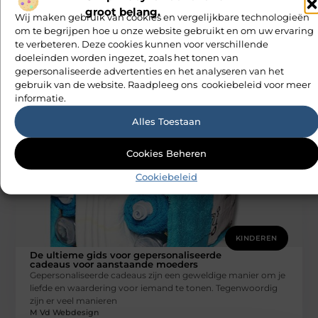
groot belang.
Wij maken gebruik van cookies en vergelijkbare technologieën
om te begrijpen hoe u onze website gebruikt en om uw ervaring
KINDEREN
te verbeteren. Deze cookies kunnen voor verschillende
De complete gids voor gepersonaliseerde
doeleinden worden ingezet, zoals het tonen van
kraamcadeaus
gepersonaliseerde advertenties en het analyseren van het
Een gepersonaliseerd kraamcadeau is een doordachte
gebruik van de website. Raadpleeg ons cookiebeleid voor meer
manier om je liefde en zorg voor de aanstaande moeder te
informatie.
tonen. Het is
M Vd Webdesign
Alles Toestaan
Cookies Beheren
Cookiebeleid
KINDEREN
De ultieme gids voor gepersonaliseerde
cadeaus voor aanstaande moeders
Gepersonaliseerde cadeaus zijn een geweldige manier om je
liefde en waardering voor iemand te tonen. Tegenwoordig
zijn er veel manieren
M Vd Webdesign