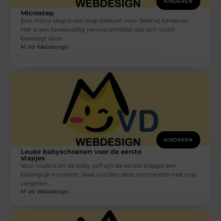
KINDEREN
Microstep
Een micro step is een step bedoelt voor (kleine) kinderen.
Het is een tweewiellig vervoersmiddel dat zich voort
beweegt door
M Vd Webdesign
KINDEREN
Leuke babyschoenen voor de eerste
stapjes
Voor ouders en de baby zelf zijn de eerste stapjes een
belangrijk moment. Vaak worden deze momenten niet snel
vergeten.
M Vd Webdesign