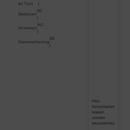
en Tuin
)
je
inspireren
(52
Bedrijven
door
)
de
(42
nieuwste
Winkelen
artikelen
)
van
(35
MvdWebdesign.nl
Dienstverlening
)
–
dagelijks
verse
content,
boordevol
ideeën,
tips
en
inzichten.
PSG
fanartikelen
kopen
zonder
keuzestress