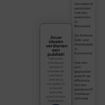
Zonnepanelen
aansluiten
met een
elektricien
in
Barneveld
De Perfecte
Jouw
Gids voor
ideeën
Vloerbedekking
verdienen
in
een
Purmerend
publiek!
Heb je een
Hoe een
interessant
verhaal of
slim
waardevolle
geplaatste
inzichten?
autolift de
Deel ze op
efficiëntie
ons platform
van een
en bereik
goederenlift
lezers die
merkbaar
jouw content
verhoogt
waarderen.