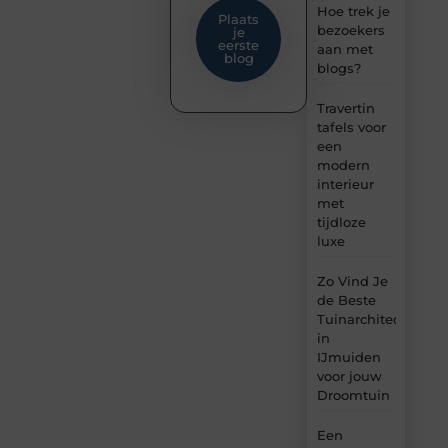
Hoe trek je
Plaats
bezoekers
je
eerste
aan met
blog
blogs?
Travertin
tafels voor
een
modern
interieur
met
tijdloze
luxe
Zo Vind Je
de Beste
Tuinarchitect
in
IJmuiden
voor jouw
Droomtuin
Een