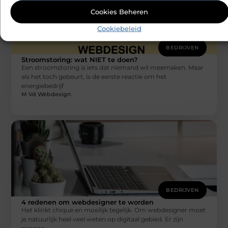
Cookies Beheren
Cookiebeleid
BEDRIJVEN
Stroomstoring: wat NIET te doen?
Een stroomstoring is iets dat niemand wil meemaken. Maar
als het toch gebeurt, is de eerste reactie om het
energiebedrijf
M Vd Webdesign
BEDRIJVEN
4 redenen om webdesigner te worden
Het klinkt chique en moeilijk tegelijk. Om webdesigner moet
je natuurlijk heel veel weten op digitaal gebied. Er zijn