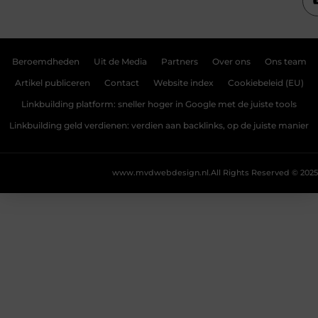
Beroemdheden
Uit de Media
Partners
Over ons
Ons team
Artikel publiceren
Contact
Website index
Cookiebeleid (EU)
Linkbuilding platform: sneller hoger in Google met de juiste tools
Linkbuilding geld verdienen: verdien aan backlinks, op de juiste manier
www.mvdwebdesign.nl.
All Rights Reserved © 2025