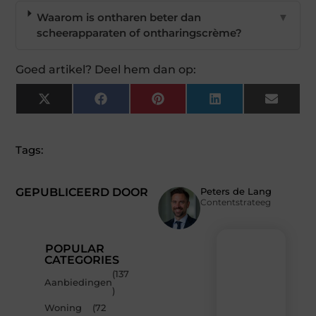
Waarom is ontharen beter dan
▼
scheerapparaten of ontharingscrème?
Goed artikel? Deel hem dan op:
X
Facebook
Pinterest
LinkedIn
Email
(Twitter)
Tags:
GEPUBLICEERD DOOR
Peters de Lang
Contentstrateeg
POPULAR
CATEGORIES
(137
Recente
Aanbiedingen
)
berichten
Woning
(72
Laat