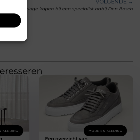
VOLGENDE →
Een horloge kopen bij een specialist nabij Den Bosch
teresseren
N KLEDING
MODE EN KLEDING
n
Een overzicht van