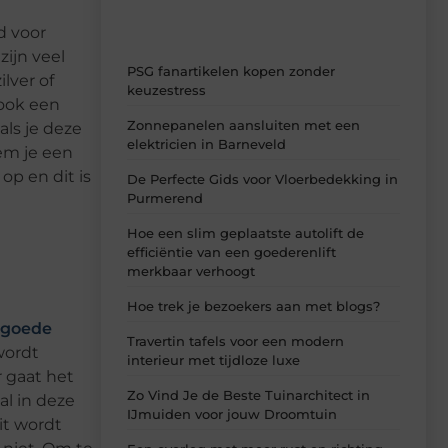
d voor
ijn veel
PSG fanartikelen kopen zonder
lver of
keuzestress
 ook een
Zonnepanelen aansluiten met een
ls je deze
elektricien in Barneveld
em je een
op en dit is
De Perfecte Gids voor Vloerbedekking in
Purmerend
Hoe een slim geplaatste autolift de
efficiëntie van een goederenlift
merkbaar verhoogt
Hoe trek je bezoekers aan met blogs?
goede
Travertin tafels voor een modern
wordt
interieur met tijdloze luxe
r gaat het
Zo Vind Je de Beste Tuinarchitect in
al in deze
IJmuiden voor jouw Droomtuin
it wordt