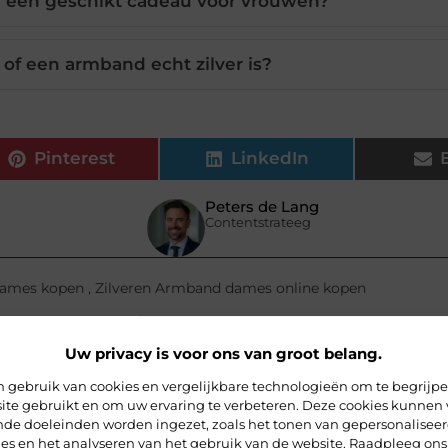
d een geschikt cadeau voor vrouwen?
 of een armband echt zilver is?
Pinterest
LinkedIn
Peters de Lang
Contentstrateeg
dames kopen
,
Zilveren Armband dames online kopen
Uw privacy is voor ons van groot belang.
 gebruik van cookies en vergelijkbare technologieën om te begrijp
ite gebruikt en om uw ervaring te verbeteren. Deze cookies kunnen 
ende doeleinden worden ingezet, zoals het tonen van gepersonalisee
ies en het analyseren van het gebruik van de website. Raadpleeg ons