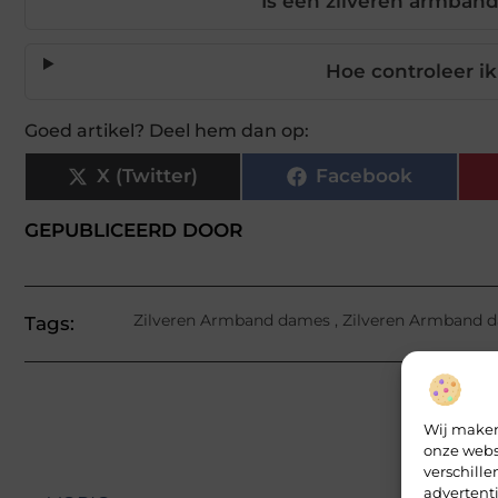
Is een zilveren armban
Hoe controleer ik
Goed artikel? Deel hem dan op:
X (Twitter)
Facebook
GEPUBLICEERD DOOR
Zilveren Armband dames
,
Zilveren Armband 
Tags:
Wij maken
onze webs
verschill
advertent