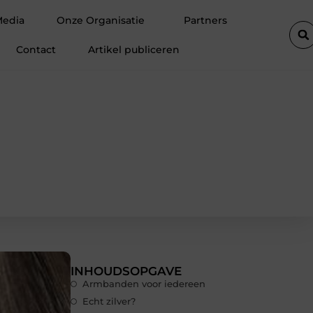
lift de efficiëntie van een goederenlift merkbaar verhoogt
Hoe 
Media
Onze Organisatie
Partners
Contact
Artikel publiceren
INHOUDSOPGAVE
Armbanden voor iedereen
Echt zilver?