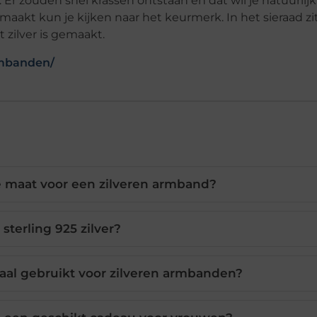
 Er zouden snel krassen ontstaan en dat wil je natuurlijk
gemaakt kun je kijken naar het keurmerk. In het sieraad z
t zilver is gemaakt.
rmbanden/
e maat voor een zilveren armband?
 sterling 925 zilver?
aal gebruikt voor zilveren armbanden?