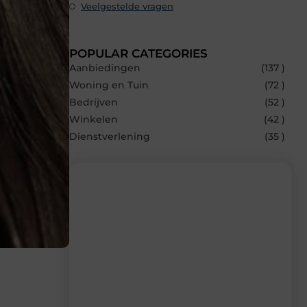
Veelgestelde vragen
POPULAR CATEGORIES
Aanbiedingen
(137 )
Woning en Tuin
(72 )
Bedrijven
(52 )
Winkelen
(42 )
Dienstverlening
(35 )
Recente berichten
Laat je inspireren door de nieuwste
artikelen van MvdWebdesign.nl –
dagelijks verse content, boordevol
ideeën, tips en inzichten.