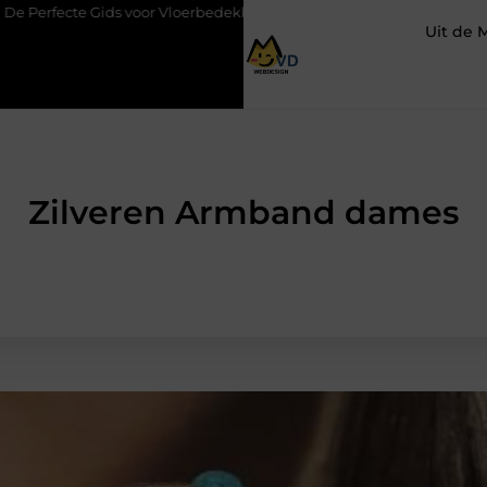
voor Vloerbedekking in Purmerend
Hoe een slim geplaatste auto
Uit de 
Zilveren Armband dames