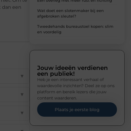
 niet. Om te
Een overleg met meer rust en richting
it dan een
Wat doet een slotenmaker bij een
afgebroken sleutel?
Tweedehands bureaustoel kopen: slim
en voordelig
Jouw ideeën verdienen
een publiek!
▼
Heb je een interessant verhaal of
waardevolle inzichten? Deel ze op ons
platform en bereik lezers die jouw
▼
content waarderen.
Plaats je eerste blog
▼