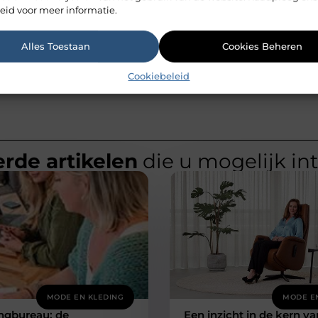
eid voor meer informatie.
videoproductiebedrijf
Alles Toestaan
Cookies Beheren
Cookiebeleid
rde artikelen
die u mogelijk in
MODE EN KLEDING
MODE E
ngbureau: de
Een inzicht in de kern va