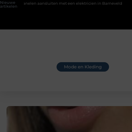
Nieuwe
ansluiten met een elektricien in Barneveld
De Perfecte Gids 
artikelen
Mode en Kleding