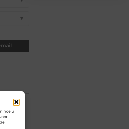
▼
▼
Email
en hoe u
voor
rde