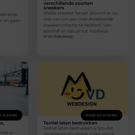
verschillende soorten
sneakers
Welke sneaker fanaat droomt er nu
anderende
niet van om een indrukwekkende
n en gaan
sneakercollectie te hebben? Van
t
sportief en casual tot modieus
M Vd Webdesign
N KLEDING
MODE EN KLEDING
s,
Textiel laten bedrukken
Textiel laten bedrukken is iets dat
 heb je
tegenwoordig steeds meer wordt