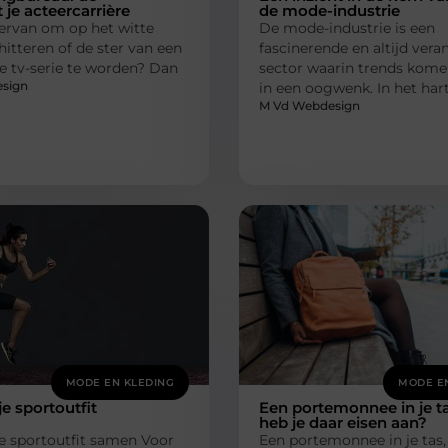
t je acteercarrière
de mode-industrie
ervan om op het witte
De mode-industrie is een
hitteren of de ster van een
fascinerende en altijd ver
e tv-serie te worden? Dan
sector waarin trends kome
sign
in een oogwenk. In het har
M Vd Webdesign
MODE EN KLEDING
MODE E
 je sportoutfit
Een portemonnee in je ta
heb je daar eisen aan?
 je sportoutfit samen Voor
Een portemonnee in je tas,