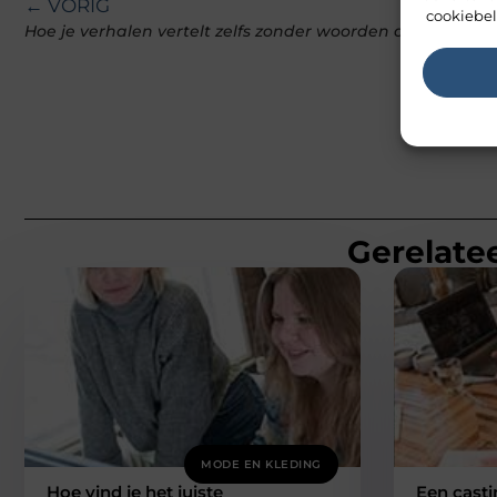
← VORIG
cookiebel
Hoe je verhalen vertelt zelfs zonder woorden dankzij een 
Gerelatee
MODE EN KLEDING
Hoe vind je het juiste
Een casti