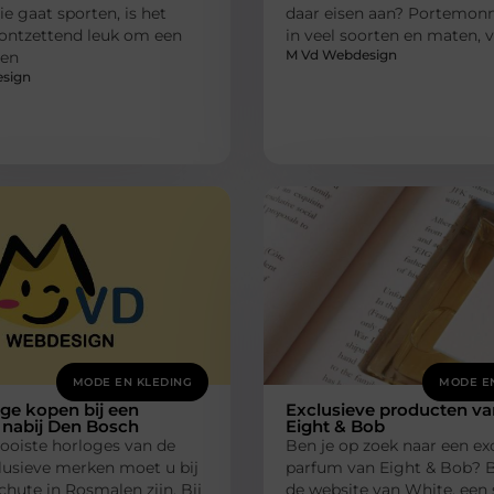
ie gaat sporten, is het
daar eisen aan? Portemonne
 ontzettend leuk om een
in veel soorten en maten, 
M Vd Webdesign
men
sign
MODE EN KLEDING
MODE E
ge kopen bij een
Exclusieve producten va
t nabij Den Bosch
Eight & Bob
ooiste horloges van de
Ben je op zoek naar een ex
lusieve merken moet u bij
parfum van Eight & Bob? 
chute in Rosmalen zijn. Bij
de website van White, een s