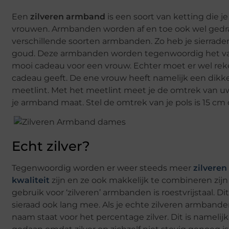
Een
zilveren armband
is een soort van ketting die j
vrouwen. Armbanden worden af en toe ook wel gedra
verschillende soorten armbanden. Zo heb je sierraden
goud. Deze armbanden worden tegenwoordig het va
mooi cadeau voor een vrouw. Echter moet er wel r
cadeau geeft. De ene vrouw heeft namelijk een dik
meetlint. Met het meetlint meet je de omtrek van uw 
je armband maat. Stel de omtrek van je pols is 15 c
Echt zilver?
Tegenwoordig worden er weer steeds meer
zilvere
kwaliteit
zijn en ze ook makkelijk te combineren zijn
gebruik voor ‘zilveren’ armbanden is roestvrijstaal. Dit
sieraad ook lang mee. Als je echte zilveren armbanden
naam staat voor het percentage zilver. Dit is namelij