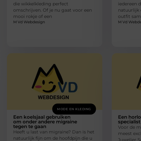
die wikkelkleding perfect
iedereen d
omschrijven. Of je nu gaat voor een
natuurlijk
mooi rokje of een
outfit sa
M Vd Webdesign
M Vd Webde
MODE EN KLEDING
Een koelsjaal gebruiken
Een horlo
om onder andere migraine
specialis
tegen te gaan
Voor de m
Heeft u last van migraine? Dan is het
meest exc
natuurlijk fijn om de hoofdpijn die u
Juwelier S