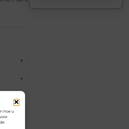
▼
▼
▼
en hoe u
▼
voor
rde