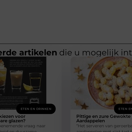
rde artikelen
die u mogelijk in
ETEN EN DRINKEN
ETEN E
iezen voor
Pittige en zure Gewokte
are glazen?
Aardappelen
oenemende vraag naar
“Het serveren van geroerb
heid en duurzame
aardappelen met rijst tart 