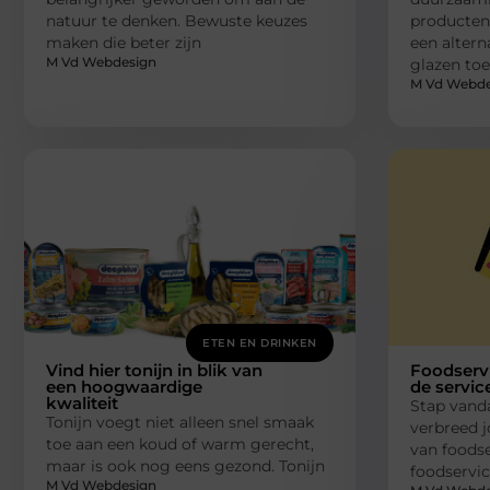
natuur te denken. Bewuste keuzes
producten
maken die beter zijn
een altern
M Vd Webdesign
glazen toe
M Vd Webde
ETEN EN DRINKEN
Vind hier tonijn in blik van
Foodservi
een hoogwaardige
de service
kwaliteit
Stap vanda
Tonijn voegt niet alleen snel smaak
verbreed 
toe aan een koud of warm gerecht,
van foodse
maar is ook nog eens gezond. Tonijn
foodservic
M Vd Webdesign