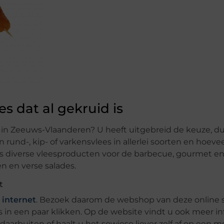
es dat al gekruid is
er in Zeeuws-Vlaanderen? U heeft uitgebreid de keuze, du
 rund-, kip- of varkensvlees in allerlei soorten en hoev
zelfs diverse vleesproducten voor de barbecue, gourmet e
en en verse salades.
t
 internet
. Bezoek daarom de webshop van deze online s
 in een paar klikken. Op de website vindt u ook meer i
aarbuiten of haalt u het sowieso liever zelf af op een 