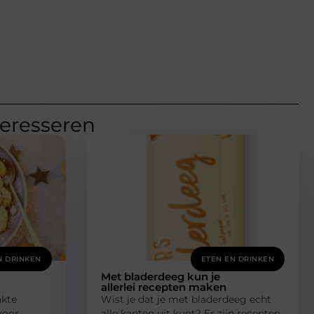
teresseren
N DRINKEN
ETEN EN DRINKEN
Met bladerdeeg kun je
allerlei recepten maken
akte
Wist je dat je met bladerdeeg echt
voor
alle kanten uit kunt? Er zijn recepten