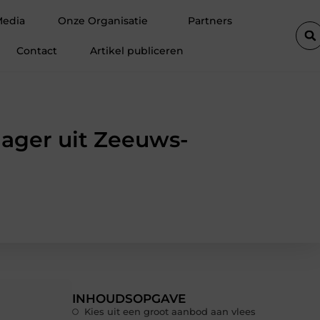
tie van een goederenlift merkbaar verhoogt
Hoe trek je bezoeker
Media
Onze Organisatie
Partners
Contact
Artikel publiceren
slager uit Zeeuws-
INHOUDSOPGAVE
Kies uit een groot aanbod aan vlees