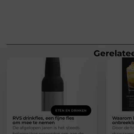
Gerelatee
ETEN EN DRINKEN
RVS drinkfles, een fijne fles
Waarom k
om mee te nemen
onbreekb
De afgelopen jaren is het steeds
Door de t
belangrijker geworden om aan de
duurzaam