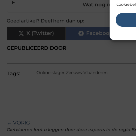
Wat nog meer te vi
cookiebel
Goed artikel? Deel hem dan op:
X (Twitter)
Facebook
GEPUBLICEERD DOOR
Online slager Zeeuws-Vlaanderen
Tags:
← VORIG
Gietvloeren laat u leggen door deze experts in de regio 