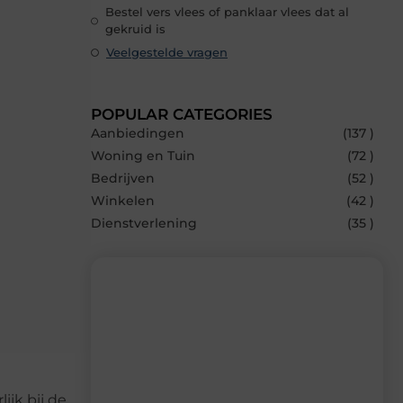
Bestel vers vlees of panklaar vlees dat al
gekruid is
Veelgestelde vragen
POPULAR CATEGORIES
Aanbiedingen
(137 )
Woning en Tuin
(72 )
Bedrijven
(52 )
Winkelen
(42 )
Dienstverlening
(35 )
Recente berichten
Laat je inspireren door de nieuwste
artikelen van MvdWebdesign.nl –
ijk bij de