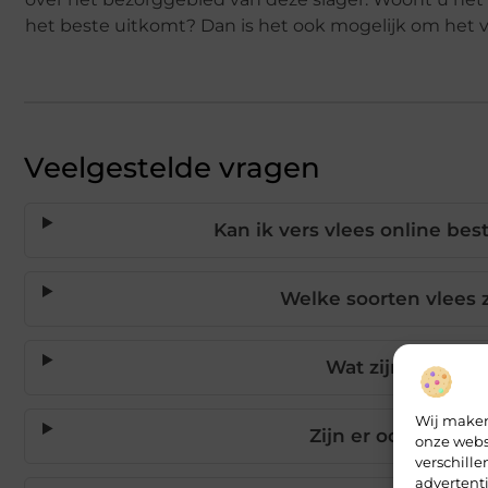
het beste uitkomt? Dan is het ook mogelijk om het vle
Veelgestelde vragen
Kan ik vers vlees online bes
Welke soorten vlees z
Wat zijn de bezo
Wij maken
Zijn er ook pankl
onze webs
verschill
advertent