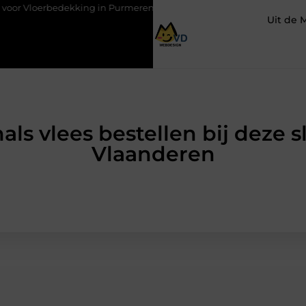
king in Purmerend
Hoe een slim geplaatste autolift de efficiën
Uit de 
als vlees bestellen bij deze 
Vlaanderen