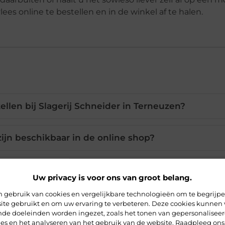
es online te bestellen en in de winkel af te halen.
tellen bij Slagerij Schneider in Terneuzen?
ijn beschikbaar in de online shop?
rgopties voor mijn bestelling?
Uw privacy is voor ons van groot belang.
 gebruik van cookies en vergelijkbare technologieën om te begrijp
aar vleesproducten beschikbaar?
ite gebruikt en om uw ervaring te verbeteren. Deze cookies kunnen 
ende doeleinden worden ingezet, zoals het tonen van gepersonalisee
ies en het analyseren van het gebruik van de website. Raadpleeg ons