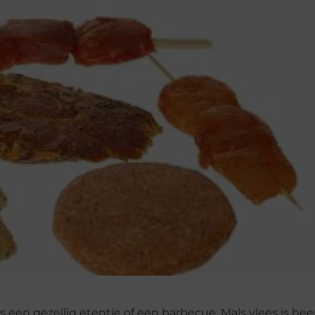
s een gezellig etentje of een barbecue. Mals vlees is heerl