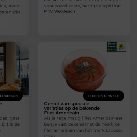
ica, maar
voor zowel zoete, hartige als pittige
M Vd Webdesign
eten zijn
N DRINKEN
ETEN EN DRINKEN
in
Geniet van speciale
variaties op de bekende
Filet Americain
daal gaat
Als je regelmatig Filet Americain eet,
 Dit is de
ben je vast bekend met de heerlijke
e
filet americain van het merk Ladessa.
Deze