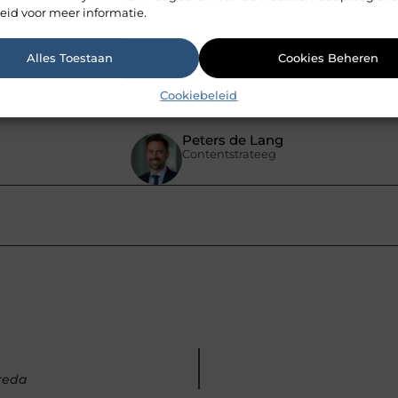
nden in de webshop naast vlees?
eid voor meer informatie.
Alles Toestaan
Cookies Beheren
Cookiebeleid
Pinterest
LinkedIn
Peters de Lang
Contentstrateeg
Breda