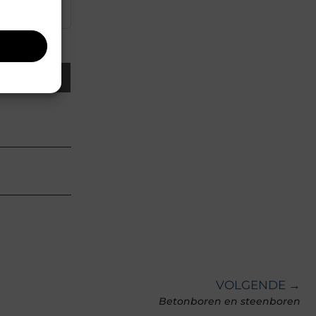
▼
Email
VOLGENDE →
Betonboren en steenboren