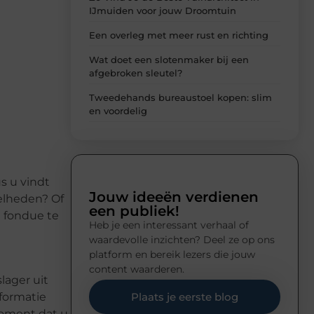
IJmuiden voor jouw Droomtuin
Een overleg met meer rust en richting
Wat doet een slotenmaker bij een
afgebroken sleutel?
Tweedehands bureaustoel kopen: slim
en voordelig
s u vindt
Jouw ideeën verdienen
eelheden? Of
een publiek!
n fondue te
Heb je een interessant verhaal of
waardevolle inzichten? Deel ze op ons
platform en bereik lezers die jouw
content waarderen.
lager uit
nformatie
Plaats je eerste blog
moment dat u