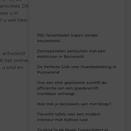
dagelijks verse content, boordevol
rsvlees. Dit
ideeën, tips en inzichten.
eer u in
t u wel heel
PSG fanartikelen kopen zonder
keuzestress
Zonnepanelen aansluiten met een
et antwoord
elektricien in Barneveld
t het online.
De Perfecte Gids voor Vloerbedekking in
 u snel en
Purmerend
Hoe een slim geplaatste autolift de
efficiëntie van een goederenlift
merkbaar verhoogt
Hoe trek je bezoekers aan met blogs?
Travertin tafels voor een modern
interieur met tijdloze luxe
Zo Vind Je de Beste Tuinarchitect in