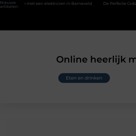
Nieuwe
en elektricien in Barneveld
De Perfecte Gids voor Vloerbedek
artikelen
Online heerlijk m
Eten en drinken