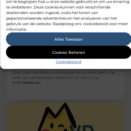
om te begrijpen hoe u onze website gebruikt en om uw ervaring
M Vd Webdesign
te verbeteren. Deze cookies kunnen voor verschillende
doeleinden worden ingezet, zoals het tonen van
gepersonaliseerde advertenties en het analyseren van het
gebruik van de website. Raadpleeg ons cookiebeleid voor meer
informatie.
Alles Toestaan
Cookies Beheren
WONINGEN
Cookiebeleid
Door parket te laten leggen geniet u snel
van de kwaliteit
Gaat u een nieuwbouwwoning laten bouwen en bent u op
zoek naar een klassieke vloersoort? Of wilt u in uw
M Vd Webdesign