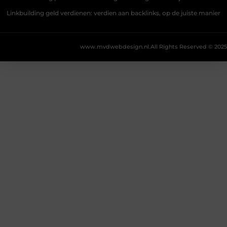
Linkbuilding geld verdienen: verdien aan backlinks, op de juiste manier
www.mvdwebdesign.nl.
All Rights Reserved © 2025