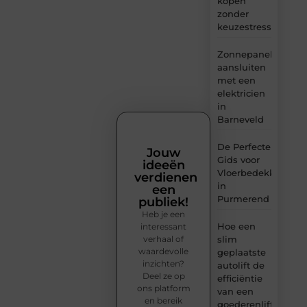
kopen
zonder
keuzestress
Zonnepanelen
aansluiten
met een
elektricien
in
Barneveld
De Perfecte
Jouw
Gids voor
ideeën
Vloerbedekking
verdienen
in
een
Purmerend
publiek!
Heb je een
Hoe een
interessant
verhaal of
slim
waardevolle
geplaatste
inzichten?
autolift de
Deel ze op
efficiëntie
ons platform
van een
en bereik
goederenlift