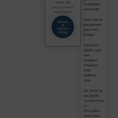
lezers die
merkbaar
jouw content
verhoogt
waarderen.
Hoe trek je
Plaats
bezoekers
je
eerste
aan met
blog
blogs?
Travertin
tafels voor
een
modern
interieur
met
tijdloze
luxe
Zo Vind Je
de Beste
Tuinarchitect
in
IJmuiden
voor jouw