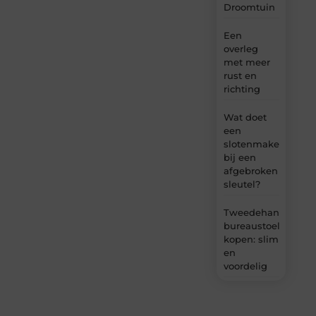
Droomtuin
Een
overleg
met meer
rust en
richting
Wat doet
een
slotenmaker
bij een
afgebroken
sleutel?
Tweedehands
bureaustoel
kopen: slim
en
voordelig