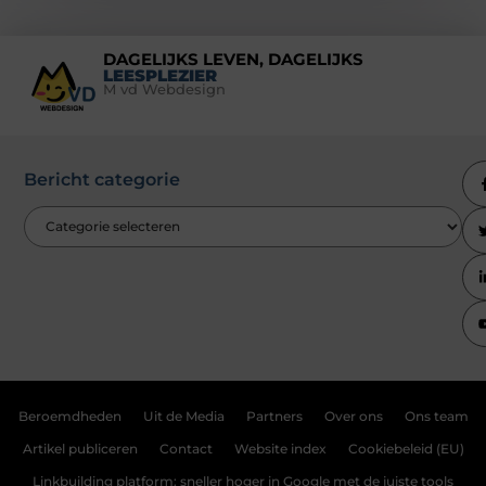
DAGELIJKS LEVEN, DAGELIJKS
LEESPLEZIER
M vd Webdesign
Bericht categorie
Beroemdheden
Uit de Media
Partners
Over ons
Ons team
Artikel publiceren
Contact
Website index
Cookiebeleid (EU)
Linkbuilding platform: sneller hoger in Google met de juiste tools