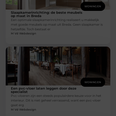
WONINGEN
Slaapkamerinrichting: de beste meubels
op maat in Breda
Een optimale slaapkamerinrichting realiseert u makkelijk
met goede meubels op maat uit Breda. Geen slaapkamer is
hetzelfde. Toch bestaat er
M Vd Webdesign
WONINGEN
Een pvc-vloer laten leggen door deze
specialist
Pvc-vloeren zijn een steeds populairdere keuze voor in het
interieur. Dit is niet geheel verrassend, want een pvc-vloer
gaat erg
M Vd Webdesign