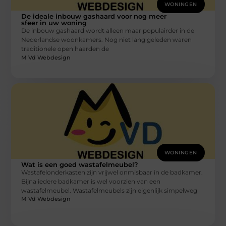
WONINGEN
De ideale inbouw gashaard voor nog meer
sfeer in uw woning
De inbouw gashaard wordt alleen maar populairder in de
Nederlandse woonkamers. Nog niet lang geleden waren
traditionele open haarden de
M Vd Webdesign
WONINGEN
Wat is een goed wastafelmeubel?
Wastafelonderkasten zijn vrijwel onmisbaar in de badkamer.
Bijna iedere badkamer is wel voorzien van een
wastafelmeubel. Wastafelmeubels zijn eigenlijk simpelweg
M Vd Webdesign