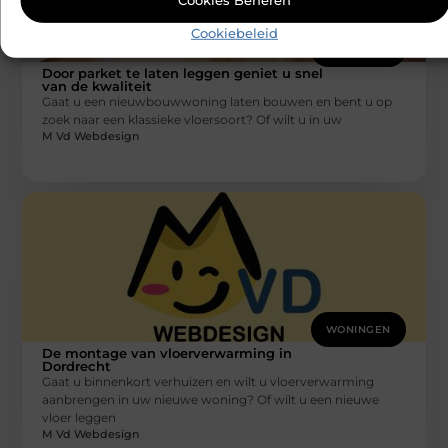
Cookies Beheren
Cookiebeleid
WONINGEN
Door parket te laten leggen geniet u snel
van de kwaliteit
Gaat u een nieuwbouwwoning laten bouwen en bent u op
zoek naar een klassieke vloersoort? Of wilt u in uw
M Vd Webdesign
WONINGEN
De montage van vloerverwarming in
Dordrecht
Gaat u binnenkort verhuizen en wilt u vloerverwarming
aanbrengen in uw nieuwe woning? Of wilt u een nieuwe
vloer leggen
M Vd Webdesign