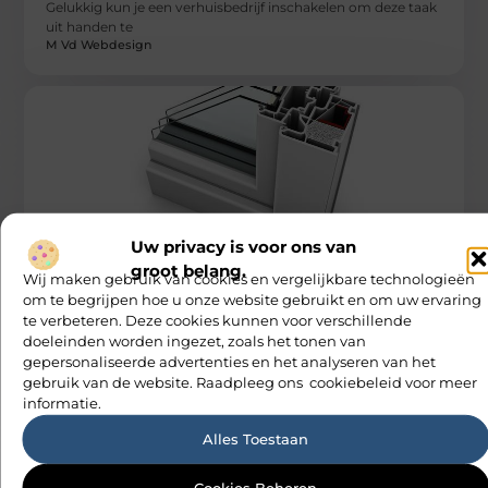
Gelukkig kun je een verhuisbedrijf inschakelen om deze taak
uit handen te
M Vd Webdesign
WONINGEN
Uw privacy is voor ons van
De voordelen van 3 dubbelglas voor
groot belang.
bedrijfspanden
Wij maken gebruik van cookies en vergelijkbare technologieën
Wilt u uw bedrijfspand optimaal isoleren, zodat u beschut
om te begrijpen hoe u onze website gebruikt en om uw ervaring
bent tegen onnodige kou? Dan kiest u voor 3 dubbelglas
te verbeteren. Deze cookies kunnen voor verschillende
voor
doeleinden worden ingezet, zoals het tonen van
M Vd Webdesign
gepersonaliseerde advertenties en het analyseren van het
gebruik van de website. Raadpleeg ons cookiebeleid voor meer
informatie.
Alles Toestaan