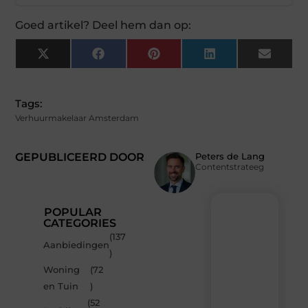
Goed artikel? Deel hem dan op:
X
Facebook
Pinterest
LinkedIn
Email
(Twitter)
Tags:
Verhuurmakelaar Amsterdam
GEPUBLICEERD DOOR
Peters de Lang
Contentstrateeg
POPULAR
CATEGORIES
(137
Recente
Aanbiedingen
)
berichten
Woning
(72
Laat
en Tuin
)
je
inspireren
(52