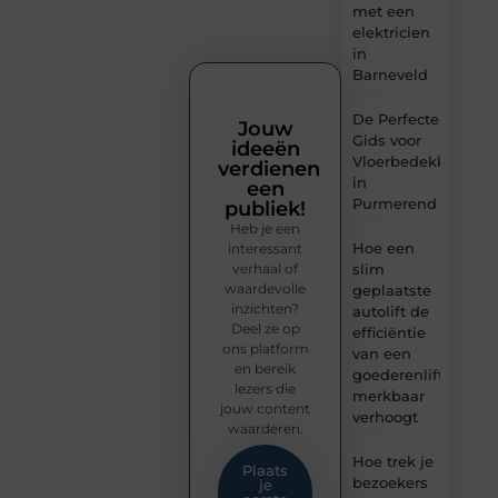
met een
elektricien
in
Barneveld
De Perfecte
Jouw
Gids voor
ideeën
Vloerbedekking
verdienen
in
een
Purmerend
publiek!
Heb je een
Hoe een
interessant
verhaal of
slim
waardevolle
geplaatste
inzichten?
autolift de
Deel ze op
efficiëntie
ons platform
van een
en bereik
goederenlift
lezers die
merkbaar
jouw content
verhoogt
waarderen.
Hoe trek je
Plaats
bezoekers
je