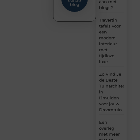
eerste
aan met
blog
blogs?
Travertin
tafels voor
een
modern
interieur
met
tijdloze
luxe
Zo Vind Je
de Beste
Tuinarchitect
in
IJmuiden
voor jouw
Droomtuin
Een
overleg
met meer