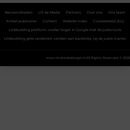
Beroemdheden
Uit de Media
Partners
Over ons
Ons team
Artikel publiceren
Contact
Website index
Cookiebeleid (EU)
Linkbuilding platform: sneller hoger in Google met de juiste tools
Linkbuilding geld verdienen: verdien aan backlinks, op de juiste manier
www.mvdwebdesign.nl.
All Rights Reserved © 2025