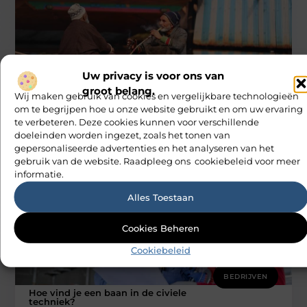
Uw privacy is voor ons van
BEDRIJVEN
groot belang.
Wij maken gebruik van cookies en vergelijkbare technologieën
De wereldtaal van de waterpijp
om te begrijpen hoe u onze website gebruikt en om uw ervaring
Waterpijp roken is een oude traditie die in verschillende
te verbeteren. Deze cookies kunnen voor verschillende
culturen over de hele wereld wordt beoefend. Het is een
doeleinden worden ingezet, zoals het tonen van
sociale
gepersonaliseerde advertenties en het analyseren van het
M Vd Webdesign
gebruik van de website. Raadpleeg ons cookiebeleid voor meer
informatie.
Alles Toestaan
Cookies Beheren
Cookiebeleid
BEDRIJVEN
Hoe vind je een baan in de civiele
techniek?