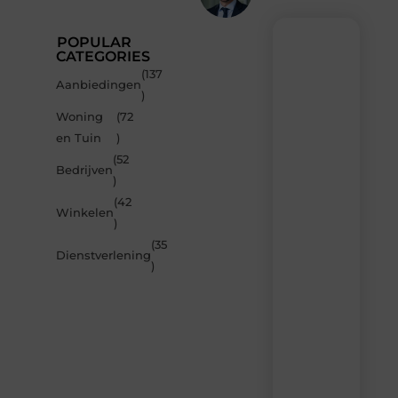
POPULAR
CATEGORIES
(137
Recente
Aanbiedingen
)
berichten
Woning
(72
Laat
en Tuin
)
je
inspireren
(52
Bedrijven
door
)
de
(42
nieuwste
Winkelen
artikelen
)
van
(35
MvdWebdesign.nl
Dienstverlening
)
–
dagelijks
verse
content,
boordevol
ideeën,
tips
en
inzichten.