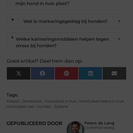
mijn hond in huis plast?
Wat is markeringsgedrag bij honden?
▼
Welke kalmeringsmiddelen helpen tegen
▼
stress bij honden?
Goed artikel? Deel hem dan op:
X
Facebook
Pinterest
LinkedIn
Email
(Twitter)
Tags:
Adaptil
,
Dierenzaak
,
Hond plast in huis
,
Hond plast ineens in huis
,
Hond plast veel
,
Honden
,
Zylkene
GEPUBLICEERD DOOR
Peters de Lang
Contentstrateeg