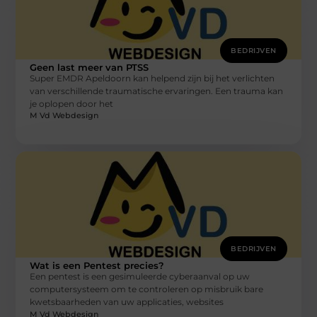
BEDRIJVEN
Geen last meer van PTSS
Super EMDR Apeldoorn kan helpend zijn bij het verlichten
van verschillende traumatische ervaringen. Een trauma kan
je oplopen door het
M Vd Webdesign
BEDRIJVEN
Wat is een Pentest precies?
Een pentest is een gesimuleerde cyberaanval op uw
computersysteem om te controleren op misbruik bare
kwetsbaarheden van uw applicaties, websites
M Vd Webdesign