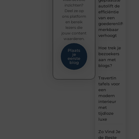
geplaatste
inzichten?
autolift de
Deel ze op
efficiëntie
ons platform
van een
en bereik
goederenlift
lezers die
merkbaar
jouw content
verhoogt
waarderen.
Hoe trek je
Plaats
bezoekers
je
eerste
aan met
blog
blogs?
Travertin
tafels voor
een
modern
interieur
met
tijdloze
luxe
Zo Vind Je
de Beste