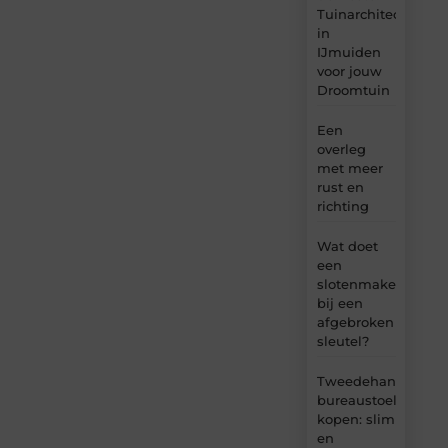
Tuinarchitect
in
IJmuiden
voor jouw
Droomtuin
Een
overleg
met meer
rust en
richting
Wat doet
een
slotenmaker
bij een
afgebroken
sleutel?
Tweedehands
bureaustoel
kopen: slim
en