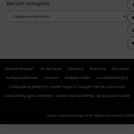
Bericht categorie
Beroemdheden
Uit de Media
Partners
Over ons
Ons team
Artikel publiceren
Contact
Website index
Cookiebeleid (EU)
Linkbuilding platform: sneller hoger in Google met de juiste tools
Linkbuilding geld verdienen: verdien aan backlinks, op de juiste manier
www.mvdwebdesign.nl.
All Rights Reserved © 2025