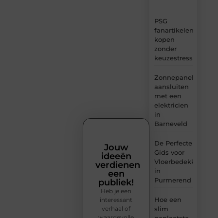
PSG
fanartikelen
kopen
zonder
keuzestress
Zonnepanelen
aansluiten
met een
elektricien
in
Barneveld
De Perfecte
Jouw
Gids voor
ideeën
Vloerbedekking
verdienen
in
een
Purmerend
publiek!
Heb je een
Hoe een
interessant
verhaal of
slim
waardevolle