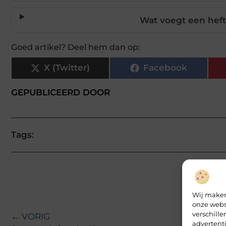
Wat voegt een heftr
Goed artikel? Deel hem dan op:
X (Twitter)
Facebook
GEPUBLICEERD DOOR
Tags:
Wij maken
onze webs
verschill
← VORIG
advertent