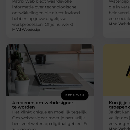
Patrix Web biedt waardevolle
Waterpijp 
informatie over technologische
die in ver
ontwikkelingen die direct invloed
hele werel
hebben op jouw dagelijkse
een social
M Vd Webde
werkprocessen. Of je nu werkt
M Vd Webdesign
BEDRIJVEN
4 redenen om webdesigner
Kun jij je
te worden
groepenk
Het klinkt chique en moeilijk tegelijk.
Ja dat kan
Om webdesigner moet je natuurlijk
veilig om 
heel veel weten op digitaal gebied. Er
vervangen.
M Vd Webde
zijn genoeg