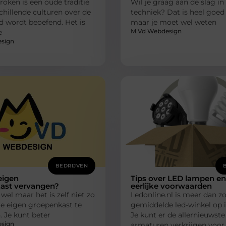
roken is een oude traditie
Wil je graag aan de slag in 
schillende culturen over de
techniek? Dat is heel goed
d wordt beoefend. Het is
maar je moet wel weten
M Vd Webdesign
e
sign
BEDRIJVEN
 eigen
Tips over LED lampen en
ast vervangen?
eerlijke voorwaarden
 wel maar het is zelf niet zo
Ledonline.nl is meer dan 
je eigen groepenkast te
gemiddelde led-winkel op i
 Je kunt beter
Je kunt er de allernieuwste
sign
armaturen verkrijgen voor