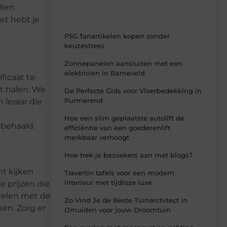
llen
iet hebt je
PSG fanartikelen kopen zonder
keuzestress
Zonnepanelen aansluiten met een
elektricien in Barneveld
ficaat te
nt halen. We
De Perfecte Gids voor Vloerbedekking in
Purmerend
leraar die
Hoe een slim geplaatste autolift de
 behaald.
efficiëntie van een goederenlift
merkbaar verhoogt
Hoe trek je bezoekers aan met blogs?
nt kijken
Travertin tafels voor een modern
interieur met tijdloze luxe
 prijzen die
delen met de
Zo Vind Je de Beste Tuinarchitect in
ken. Zorg er
IJmuiden voor jouw Droomtuin