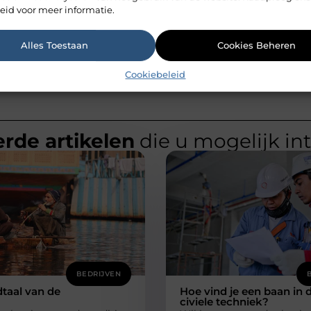
eid voor meer informatie.
Alles Toestaan
Cookies Beheren
Cookiebeleid
rde artikelen
die u mogelijk in
BEDRIJVEN
taal van de
Hoe vind je een baan in 
civiele techniek?