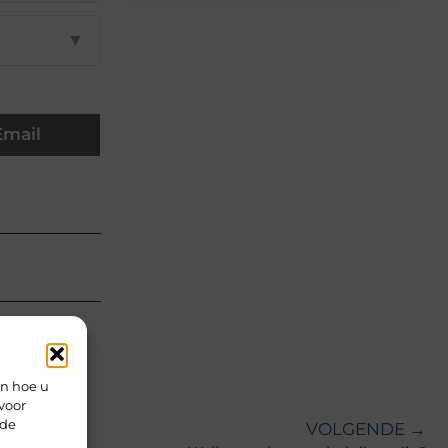
▼
Email
en hoe u
voor
rde
VOLGENDE →