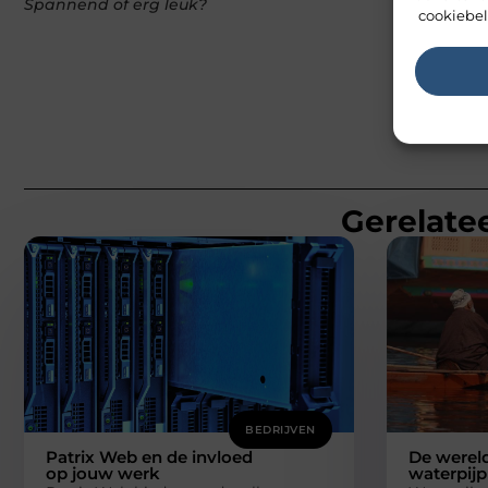
Spannend of erg leuk?
cookiebel
Gerelatee
BEDRIJVEN
Patrix Web en de invloed
De wereld
op jouw werk
waterpijp