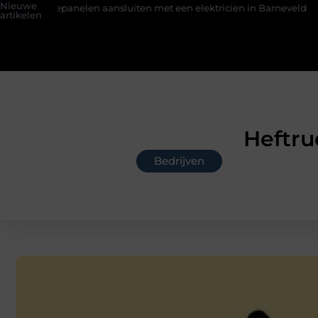
Nieuwe
len aansluiten met een elektricien in Barneveld
De Perfecte 
artikelen
Heftruc
Bedrijven