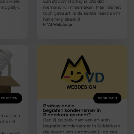
de civiele
Een stroomstoring is iets dat
 mogelijk,
niemand wil meemaken. Maar als het
toch gebeurt, is de eerste reactie om
het energiebedrijf
M Vd Webdesign
BEDRIJVEN
BEDRIJVEN
Professionele
begrafenisondernemer in
Ridderkerk gezocht?
zomaar een
Ben jij op zoek naar een ervaren
nternet.
begrafenisondernemer in Ridderkerk
die ervoor kan zorgen dat jij op een
 de meest