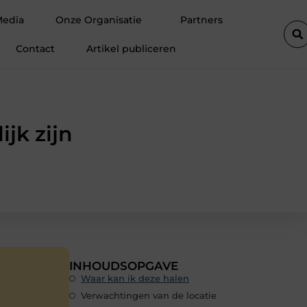
 autolift de efficiëntie van een goederenlift merkbaar verhoogt
Media
Onze Organisatie
Partners
Contact
Artikel publiceren
ijk zijn
INHOUDSOPGAVE
Waar kan ik deze halen
Verwachtingen van de locatie