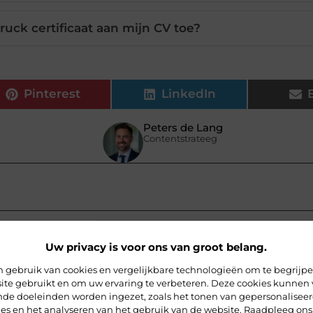
uck certificaat aan mijn CV toe?
Pinterest
LinkedIn
Peters de Lang
Contentstrateeg
Uw privacy is voor ons van groot belang.
 gebruik van cookies en vergelijkbare technologieën om te begrijp
ite gebruikt en om uw ervaring te verbeteren. Deze cookies kunnen 
ende doeleinden worden ingezet, zoals het tonen van gepersonalisee
ies en het analyseren van het gebruik van de website. Raadpleeg ons