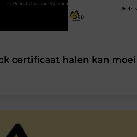
Gids voor Vloerbedekking in Purmerend
Hoe een slim geplaatste
Uit de 
k certificaat halen kan moeil