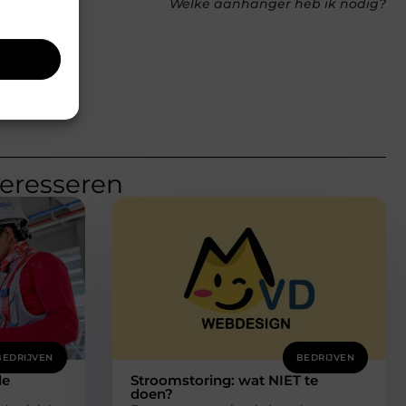
Welke aanhanger heb ik nodig?
teresseren
BEDRIJVEN
BEDRIJVEN
de
Stroomstoring: wat NIET te
doen?