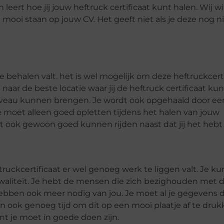
 leert hoe jij jouw heftruck certificaat kunt halen. Wij wi
el mooi staan op jouw CV. Het geeft niet als je deze nog n
te behalen valt. het is wel mogelijk om deze heftruckcerti
aar de beste locatie waar jij de heftruck certificaat ku
veau kunnen brengen. Je wordt ook opgehaald door een 
 moet alleen goed opletten tijdens het halen van jouw
et ook gewoon goed kunnen rijden naast dat jij het hebt
uckcertificaat er wel genoeg werk te liggen valt. Je ku
aliteit. Je hebt de mensen die zich bezighouden met de
ebben ook meer nodig van jou. Je moet al je gegevens 
en ook genoeg tijd om dit op een mooi plaatje af te druk
nt je moet in goede doen zijn.