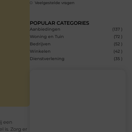
Veelgestelde vragen
POPULAR CATEGORIES
Aanbiedingen
(137 )
Woning en Tuin
(72 )
Bedrijven
(52 )
Winkelen
(42 )
Dienstverlening
(35 )
Recente berichten
Laat je inspireren door de nieuwste
artikelen van MvdWebdesign.nl –
dagelijks verse content, boordevol
ij een
ideeën, tips en inzichten.
 is. Zorg er