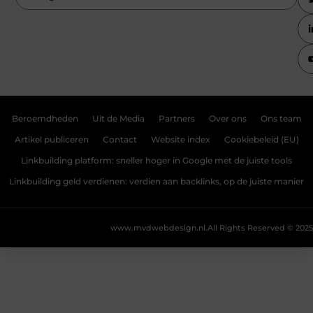
Beroemdheden
Uit de Media
Partners
Over ons
Ons team
Artikel publiceren
Contact
Website index
Cookiebeleid (EU)
Linkbuilding platform: sneller hoger in Google met de juiste tools
Linkbuilding geld verdienen: verdien aan backlinks, op de juiste manier
www.mvdwebdesign.nl.
All Rights Reserved © 2025