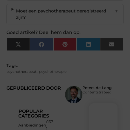
Moet een psychotherapeut geregistreerd
▼
zijn?
Goed artikel? Deel hem dan op:
X
Facebook
Pinterest
LinkedIn
Email
(Twitter)
Tags:
psychotherapeut
,
psychotherapie
GEPUBLICEERD DOOR
Peters de Lang
Contentstrateeg
POPULAR
CATEGORIES
(137
Recente
Aanbiedingen
)
berichten