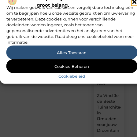
verhoogt
waarderen.
groot belang.
Wij maken gebruik van cookies en vergelijkbare technologieën
Hoe trek je
om te begrijpen hoe u onze website gebruikt en om uw ervaring
Plaats
bezoekers
te verbeteren. Deze cookies kunnen voor verschillende
je
eerste
aan met
doeleinden worden ingezet, zoals het tonen van
blog
blogs?
gepersonaliseerde advertenties en het analyseren van het
gebruik van de website. Raadpleeg ons cookiebeleid voor meer
informatie.
Travertin
tafels voor
Alles Toestaan
een
modern
interieur
Cookies Beheren
met
Cookiebeleid
tijdloze
luxe
Zo Vind Je
de Beste
Tuinarchitect
in
IJmuiden
voor jouw
Droomtuin