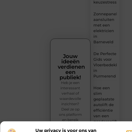
keuzestress
Zonnepanelen
aansluiten
met een
elektricien
in
Barneveld
De Perfecte
Jouw
Gids voor
ideeën
Vloerbedekking
verdienen
in
een
Purmerend
publiek!
Heb je een
Hoe een
interessant
verhaal of
slim
waardevolle
geplaatste
inzichten?
autolift de
Deel ze op
efficiëntie
ons platform
van een
en bereik
goederenlift
lezers die
merkbaar
Uw privacy is voor ons van
jouw content