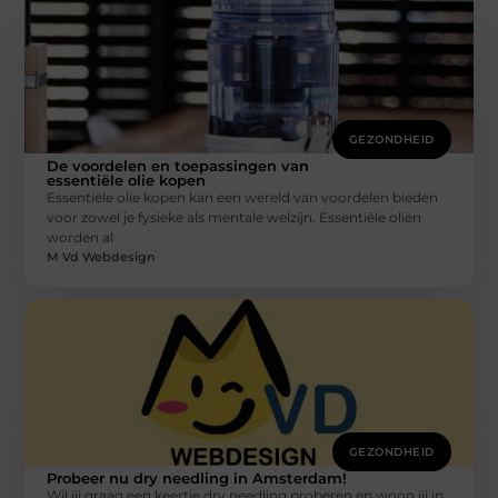
GEZONDHEID
De voordelen en toepassingen van
essentiële olie kopen
Essentiële olie kopen kan een wereld van voordelen bieden
voor zowel je fysieke als mentale welzijn. Essentiële oliën
worden al
M Vd Webdesign
GEZONDHEID
Probeer nu dry needling in Amsterdam!
Wil jij graag een keertje dry needling proberen en woon jij in