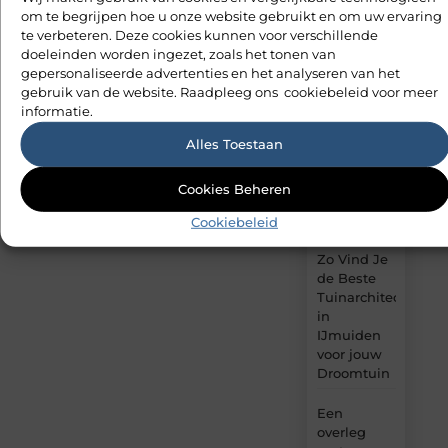
bezoekers
je
om te begrijpen hoe u onze website gebruikt en om uw ervaring
eerste
aan met
te verbeteren. Deze cookies kunnen voor verschillende
blog
blogs?
doeleinden worden ingezet, zoals het tonen van
gepersonaliseerde advertenties en het analyseren van het
Travertin
gebruik van de website. Raadpleeg ons cookiebeleid voor meer
tafels voor
informatie.
een
modern
Alles Toestaan
interieur
met
Cookies Beheren
tijdloze
luxe
Cookiebeleid
Zo Vind Je
de Beste
Tuinarchitect
in
IJmuiden
voor jouw
Droomtuin
Een
overleg