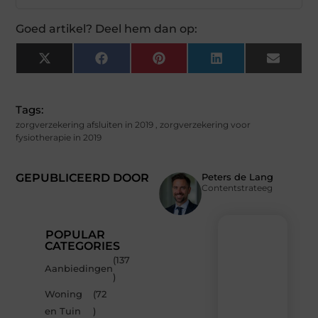
Goed artikel? Deel hem dan op:
X
Facebook
Pinterest
LinkedIn
Email
(Twitter)
Tags:
zorgverzekering afsluiten in 2019
,
zorgverzekering voor
fysiotherapie in 2019
GEPUBLICEERD DOOR
Peters de Lang
Contentstrateeg
POPULAR
CATEGORIES
(137
Recente
Aanbiedingen
)
berichten
Woning
(72
Laat
en Tuin
)
je