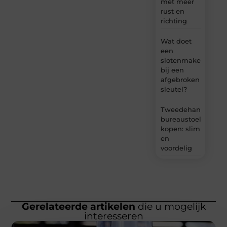
met meer
rust en
richting
Wat doet
een
slotenmaker
bij een
afgebroken
sleutel?
Tweedehands
bureaustoel
kopen: slim
en
voordelig
Gerelateerde artikelen
die u mogelijk
interesseren