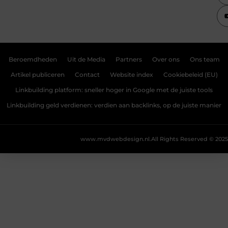
Beroemdheden
Uit de Media
Partners
Over ons
Ons team
Artikel publiceren
Contact
Website index
Cookiebeleid (EU)
Linkbuilding platform: sneller hoger in Google met de juiste tools
Linkbuilding geld verdienen: verdien aan backlinks, op de juiste manier
www.mvdwebdesign.nl.
All Rights Reserved © 2025