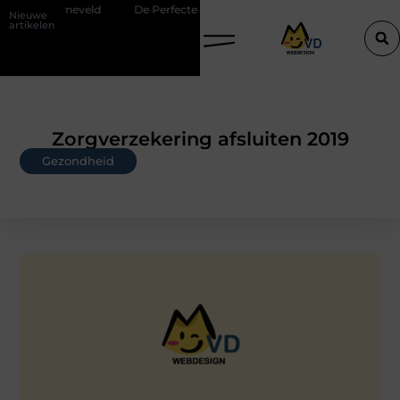
 Barneveld
De Perfecte Gids voor Vloerbedekking in Purmerend
Nieuwe
artikelen
Zorgverzekering afsluiten 2019
Gezondheid