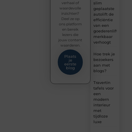
verhaal of
slim
waardevolle
geplaatste
inzichten?
autolift de
Deel ze op
efficiëntie
ons platform
van een
en bereik
goederenlift
lezers die
merkbaar
jouw content
verhoogt
waarderen.
Hoe trek je
Plaats
bezoekers
je
eerste
aan met
blog
blogs?
Travertin
tafels voor
een
modern
interieur
met
tijdloze
luxe