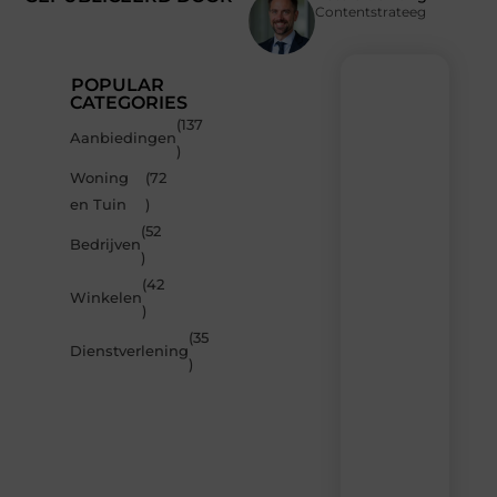
Contentstrateeg
POPULAR
CATEGORIES
(137
Recente
Aanbiedingen
)
berichten
Woning
(72
Laat
en Tuin
)
je
inspireren
(52
Bedrijven
door
)
de
(42
nieuwste
Winkelen
artikelen
)
van
(35
MvdWebdesign.nl
Dienstverlening
)
–
dagelijks
verse
content,
boordevol
ideeën,
tips