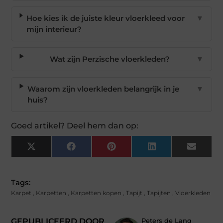
Hoe kies ik de juiste kleur vloerkleed voor
▼
mijn interieur?
Wat zijn Perzische vloerkleden?
▼
Waarom zijn vloerkleden belangrijk in je
▼
huis?
Goed artikel? Deel hem dan op:
X
Facebook
Pinterest
LinkedIn
Email
(Twitter)
Tags:
Karpet
,
Karpetten
,
Karpetten kopen
,
Tapijt
,
Tapijten
,
Vloerkleden
GEPUBLICEERD DOOR
Peters de Lang