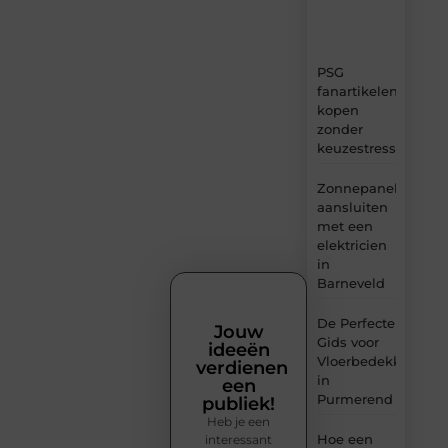
en
inzichten.
PSG
fanartikelen
kopen
zonder
keuzestress
Zonnepanelen
aansluiten
met een
elektricien
in
Barneveld
De Perfecte
Jouw
Gids voor
ideeën
Vloerbedekking
verdienen
in
een
Purmerend
publiek!
Heb je een
Hoe een
interessant