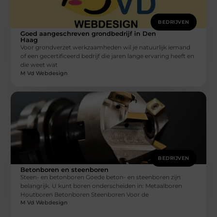
BEDRIJVEN
Goed aangeschreven grondbedrijf in Den
Haag
Voor grondverzet werkzaamheden wil je natuurlijk iemand
of een gecertificeerd bedrijf die jaren lange ervaring heeft en
die weet wat
M Vd Webdesign
BEDRIJVEN
Betonboren en steenboren
Steen- en betonboren Goede beton- en steenboren zijn
belangrijk. U kunt boren onderscheiden in: Metaalboren
Houtboren Betonboren Steenboren Voor de
M Vd Webdesign