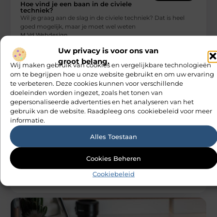
Hoe vind je een baan in de civiele
techniek?
Wil je graag aan de slag in de civiele techniek? Dat is heel
goed mogelijk, maar je moet wel weten
M Vd Webdesign
Uw privacy is voor ons van
groot belang.
Wij maken gebruik van cookies en vergelijkbare technologieën
om te begrijpen hoe u onze website gebruikt en om uw ervaring
te verbeteren. Deze cookies kunnen voor verschillende
doeleinden worden ingezet, zoals het tonen van
gepersonaliseerde advertenties en het analyseren van het
gebruik van de website. Raadpleeg ons cookiebeleid voor meer
informatie.
BEDRIJVEN
Alles Toestaan
Stroomstoring: wat NIET te doen?
Een stroomstoring is iets dat niemand wil meemaken. Maar
als het toch gebeurt, is de eerste reactie om het
Cookies Beheren
energiebedrijf
M Vd Webdesign
Cookiebeleid