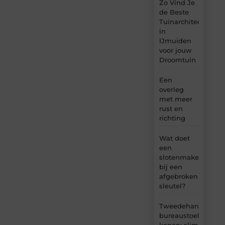
Zo Vind Je
de Beste
Tuinarchitect
in
IJmuiden
voor jouw
Droomtuin
Een
overleg
met meer
rust en
richting
Wat doet
een
slotenmaker
bij een
afgebroken
sleutel?
Tweedehands
bureaustoel