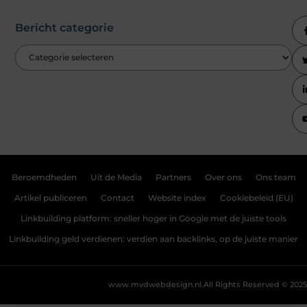
Bericht categorie
Beroemdheden
Uit de Media
Partners
Over ons
Ons team
Artikel publiceren
Contact
Website index
Cookiebeleid (EU)
Linkbuilding platform: sneller hoger in Google met de juiste tools
Linkbuilding geld verdienen: verdien aan backlinks, op de juiste manier
www.mvdwebdesign.nl.
All Rights Reserved © 2025