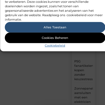
te verbeteren. Deze cookies kunnen voor verschillende
Winkelen
artikelen
)
doeleinden worden ingezet, zoals het tonen van
van
gepersonaliseerde advertenties en het analyseren van het
(35
MvdWebdesign.nl
Dienstverlening
gebruik van de website. Raadpleeg ons cookiebeleid voor meer
)
–
informatie.
dagelijks
verse
Alles Toestaan
content,
boordevol
Cookies Beheren
ideeën,
tips
Cookiebeleid
en
inzichten.
PSG
fanartikelen
kopen
zonder
keuzestress
Zonnepanelen
aansluiten
met een
elektricien