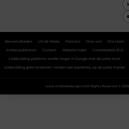
Beroemdheden
Uit de Media
Partners
Over ons
Ons team
Artikel publiceren
Contact
Website index
Cookiebeleid (EU)
Linkbuilding platform: sneller hoger in Google met de juiste tools
Linkbuilding geld verdienen: verdien aan backlinks, op de juiste manier
www.mvdwebdesign.nl.
All Rights Reserved © 2025