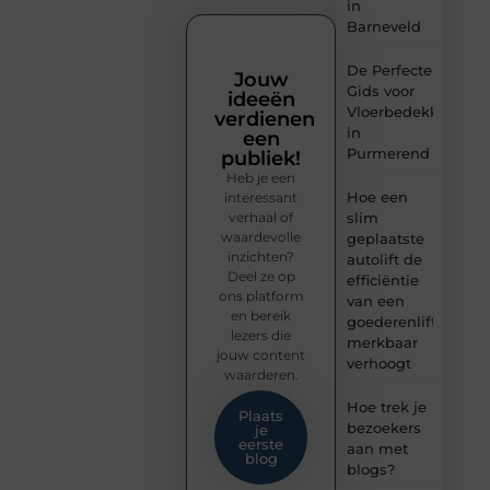
in
Barneveld
De Perfecte
Jouw
Gids voor
ideeën
Vloerbedekking
verdienen
in
een
Purmerend
publiek!
Heb je een
Hoe een
interessant
verhaal of
slim
waardevolle
geplaatste
inzichten?
autolift de
Deel ze op
efficiëntie
ons platform
van een
en bereik
goederenlift
lezers die
merkbaar
jouw content
verhoogt
waarderen.
Hoe trek je
Plaats
bezoekers
je
eerste
aan met
blog
blogs?