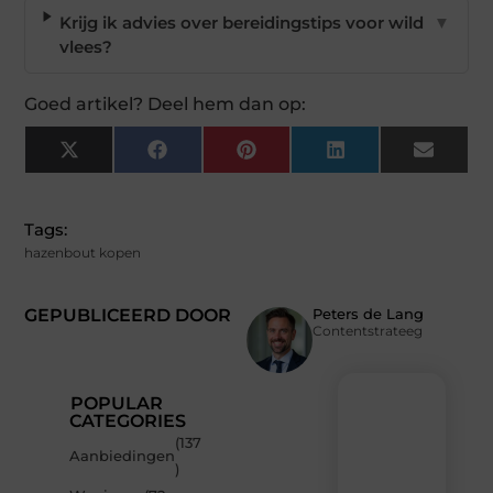
Krijg ik advies over bereidingstips voor wild
▼
vlees?
Goed artikel? Deel hem dan op:
X
Facebook
Pinterest
LinkedIn
Email
(Twitter)
Tags:
hazenbout kopen
GEPUBLICEERD DOOR
Peters de Lang
Contentstrateeg
POPULAR
CATEGORIES
(137
Recente
Aanbiedingen
)
berichten