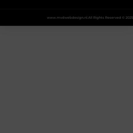
www.mvdwebdesign.nl.
All Rights Reserved © 2025