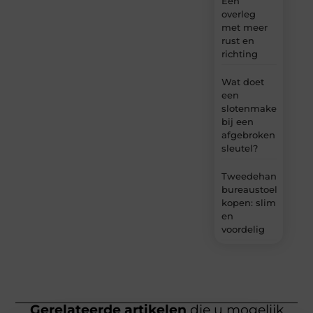
Een
overleg
met meer
rust en
richting
Wat doet
een
slotenmaker
bij een
afgebroken
sleutel?
Tweedehands
bureaustoel
kopen: slim
en
voordelig
Gerelateerde artikelen
die u mogelijk