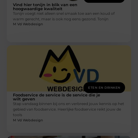
Vind hier tonijn in blik van een
hoogwaardige kwaliteit
Tonijn voegt niet alleen snel smaak toe aan een koud of
warm gerecht, maar is ook nog eens gezond. Tonijn
M Vd Webdesign
ETEN EN DRINKEN
Foodservice de service is de service die je
wilt geven
Stap vandaag binnen bij ons en verbreed jouw kennis op het
gebied van foodservice. Heerlijke foodservice reikt jouw de
tools
M Vd Webdesign