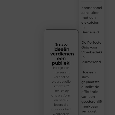
Zonnepanelen
aansluiten
met een
elektricien
in
Barneveld
De Perfecte
Jouw
Gids voor
ideeën
Vloerbedekking
verdienen
in
een
Purmerend
publiek!
Heb je een
Hoe een
interessant
verhaal of
slim
waardevolle
geplaatste
inzichten?
autolift de
Deel ze op
efficiëntie
ons platform
van een
en bereik
goederenlift
lezers die
merkbaar
jouw content
verhoogt
waarderen.