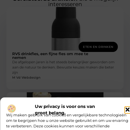
interesseren
ETEN EN DRINKEN
RVS drinkfles, een fijne fles om mee te
nemen
De afgelopen jaren is het steeds belangrijker geworden om
aan de natuur te denken. Bewuste keuzes maken die beter
zijn
M Vd Webdesign
Uw privacy is voor ons van
groot belang.
Wij maken gebruik van cookies en vergelijkbare technologieën
om te begrijpen hoe u onze website gebruikt en om uw ervaring
te verbeteren. Deze cookies kunnen voor verschillende