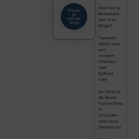
Hoe trek je
Plaats
bezoekers
je
eerste
aan met
blog
blogs?
Travertin
tafels voor
een
modern
interieur
met
tijdloze
luxe
Zo Vind Je
de Beste
Tuinarchitect
in
IJmuiden
voor jouw
Droomtuin