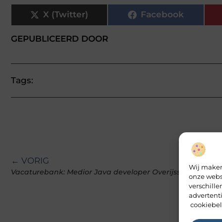
X (Twitter)
Facebook
GEPUBLICEERD DOOR
Tags:
← VORIG
Wij maken
Vacaturebank: Medior Java developer Overijssel
onze webs
verschill
advertent
cookiebel