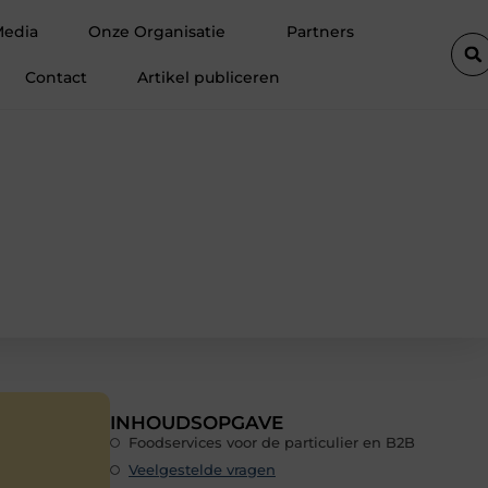
e autolift de efficiëntie van een goederenlift merkbaar verhoogt
Media
Onze Organisatie
Partners
Contact
Artikel publiceren
INHOUDSOPGAVE
Foodservices voor de particulier en B2B
Veelgestelde vragen