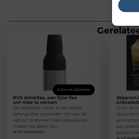
Gerelatee
ETEN EN DRINKEN
RVS drinkfles, een fijne fles
Waarom k
om mee te nemen
onbreekb
De afgelopen jaren is het steeds
Door de t
belangrijker geworden om aan de
duurzaam
natuur te denken. Bewuste keuzes
producten
maken die beter zijn
een altern
M Vd Webdesign
glazen toe
M Vd Webde