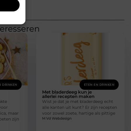
teresseren
N DRINKEN
ETEN EN DRINKEN
Met bladerdeeg kun je
allerlei recepten maken
akte
Wist je dat je met bladerdeeg echt
voor
alle kanten uit kunt? Er zijn recepten
ica, maar
voor zowel zoete, hartige als pittige
M Vd Webdesign
eten zijn