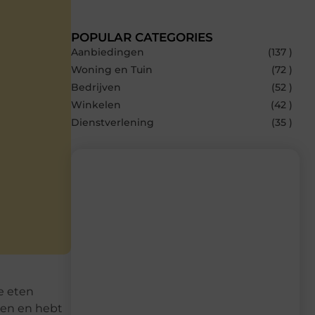
POPULAR CATEGORIES
Aanbiedingen
(137 )
Woning en Tuin
(72 )
Bedrijven
(52 )
Winkelen
(42 )
Dienstverlening
(35 )
Recente berichten
Laat je inspireren door de nieuwste
artikelen van MvdWebdesign.nl –
dagelijks verse content, boordevol
ideeën, tips en inzichten.
je eten
tten en hebt