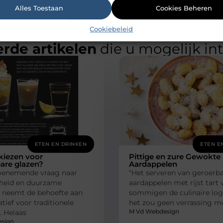
Alles Toestaan
Cookies Beheren
Cookiebeleid
rde artikelen
die u mogelijk in
ETEN EN DRINKEN
ETEN E
iezen voor
Pittige en zure Gewokte
are glazen?
Aardappelen
oenemende vraag naar
“Het serveren van geroerb
heid en duurzame
aardappelen met rijst tart 
 neemt de behoefte aan
sommigen de culinaire log
atief voor traditionele
het zou geen verrassing mo
M Vd Webdesign
. Helaas
sign