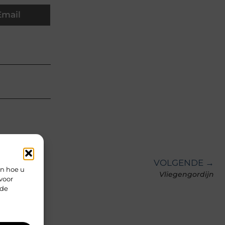
Email
VOLGENDE →
en hoe u
Vliegengordijn
voor
rde