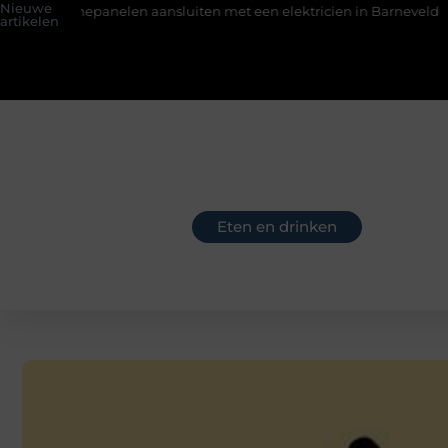
Nieuwe
elen aansluiten met een elektricien in Barneveld
De Perfecte
artikelen
Eten en drinken