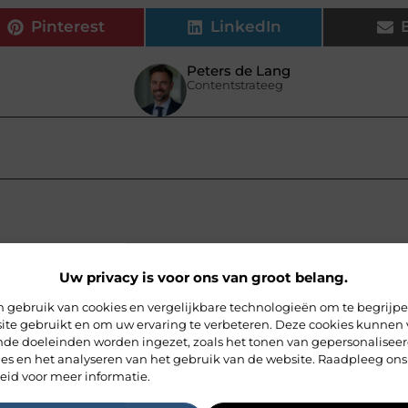
Pinterest
LinkedIn
Peters de Lang
Contentstrateeg
Uw privacy is voor ons van groot belang.
 gebruik van cookies en vergelijkbare technologieën om te begrijp
ite gebruikt en om uw ervaring te verbeteren. Deze cookies kunnen 
ende doeleinden worden ingezet, zoals het tonen van gepersonalisee
ies en het analyseren van het gebruik van de website. Raadpleeg ons
eid voor meer informatie.