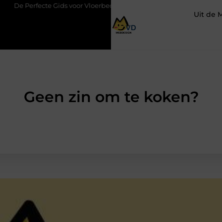
 Gids voor Vloerbedekking in Purmerend
Hoe een slim geplaatst
Uit de 
Geen zin om te koken?