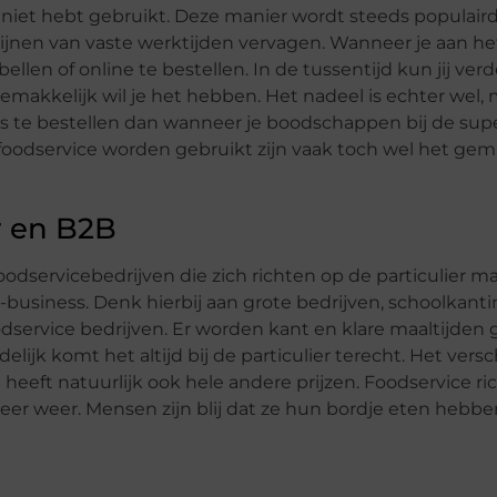
 niet hebt gebruikt. Deze manier wordt steeds populaird
ijnen van vaste werktijden vervagen. Wanneer je aan h
bellen of online te bestellen. In de tussentijd kun jij ver
makkelijk wil je het hebben. Het nadeel is echter wel,
s te bestellen dan wanneer je boodschappen bij de su
foodservice worden gebruikt zijn vaak toch wel het gem
r en B2B
foodservicebedrijven die zich richten op de particulier maa
-business. Denk hierbij aan grote bedrijven, schoolkant
dservice bedrijven. Er worden kant en klare maaltijden 
ijk komt het altijd bij de particulier terecht. Het verschi
heeft natuurlijk ook hele andere prijzen. Foodservice ric
keer weer. Mensen zijn blij dat ze hun bordje eten hebb