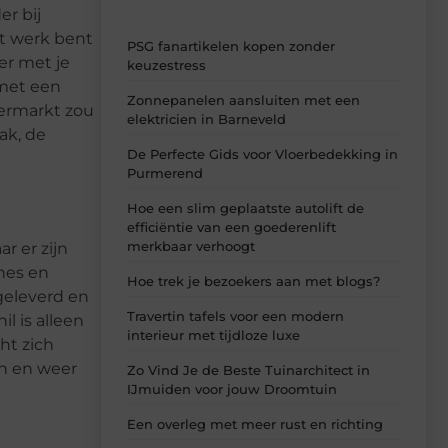
er bij
et werk bent
PSG fanartikelen kopen zonder
der met je
keuzestress
 met een
Zonnepanelen aansluiten met een
permarkt zou
elektricien in Barneveld
ak, de
De Perfecte Gids voor Vloerbedekking in
Purmerend
Hoe een slim geplaatste autolift de
efficiëntie van een goederenlift
merkbaar verhoogt
r er zijn
ines en
Hoe trek je bezoekers aan met blogs?
geleverd en
Travertin tafels voor een modern
l is alleen
interieur met tijdloze luxe
ht zich
en en weer
Zo Vind Je de Beste Tuinarchitect in
IJmuiden voor jouw Droomtuin
Een overleg met meer rust en richting