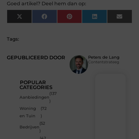
Goed artikel? Deel hem dan op:
X
Facebook
Pinterest
LinkedIn
Email
(Twitter)
Tags:
GEPUBLICEERD DOOR
Peters de Lang
Contentstrateeg
POPULAR
CATEGORIES
(137
Recente
Aanbiedingen
)
berichten
Woning
(72
Laat
en Tuin
)
je
inspireren
(52
Bedrijven
door
)
de
(42
nieuwste