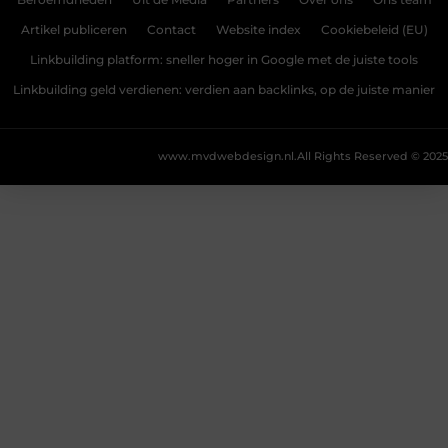
Beroemdheden
Uit de Media
Partners
Over ons
Ons team
Artikel publiceren
Contact
Website index
Cookiebeleid (EU)
Linkbuilding platform: sneller hoger in Google met de juiste tools
Linkbuilding geld verdienen: verdien aan backlinks, op de juiste manier
www.mvdwebdesign.nl.
All Rights Reserved © 2025