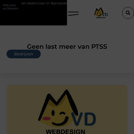
lektricien in Barneveld
De Perfecte Gids voor Vloerbedekking in Pu
Nieuwe
artikelen
Geen last meer van PTSS
Bedrijven