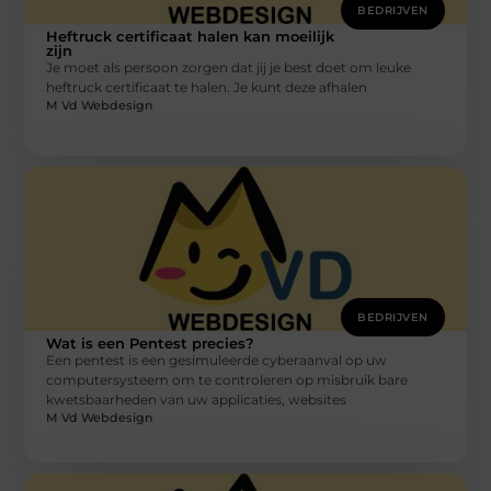
BEDRIJVEN
Heftruck certificaat halen kan moeilijk
zijn
Je moet als persoon zorgen dat jij je best doet om leuke
heftruck certificaat te halen. Je kunt deze afhalen
M Vd Webdesign
BEDRIJVEN
Wat is een Pentest precies?
Een pentest is een gesimuleerde cyberaanval op uw
computersysteem om te controleren op misbruik bare
kwetsbaarheden van uw applicaties, websites
M Vd Webdesign