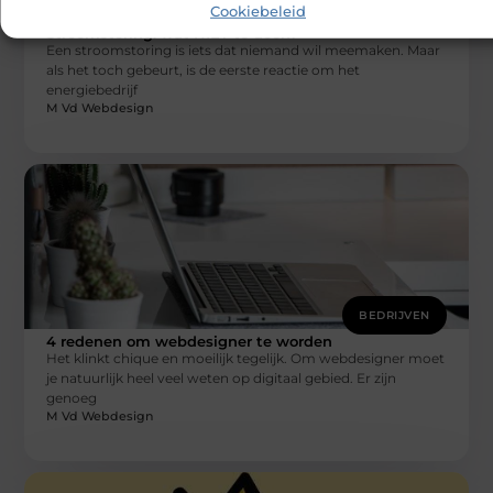
BEDRIJVEN
Cookiebeleid
Stroomstoring: wat NIET te doen?
Een stroomstoring is iets dat niemand wil meemaken. Maar
als het toch gebeurt, is de eerste reactie om het
energiebedrijf
M Vd Webdesign
BEDRIJVEN
4 redenen om webdesigner te worden
Het klinkt chique en moeilijk tegelijk. Om webdesigner moet
je natuurlijk heel veel weten op digitaal gebied. Er zijn
genoeg
M Vd Webdesign