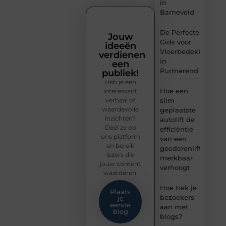
in
Barneveld
De Perfecte
Jouw
Gids voor
ideeën
Vloerbedekking
verdienen
in
een
Purmerend
publiek!
Heb je een
Hoe een
interessant
verhaal of
slim
waardevolle
geplaatste
inzichten?
autolift de
Deel ze op
efficiëntie
ons platform
van een
en bereik
goederenlift
lezers die
merkbaar
jouw content
verhoogt
waarderen.
Hoe trek je
Plaats
bezoekers
je
eerste
aan met
blog
blogs?