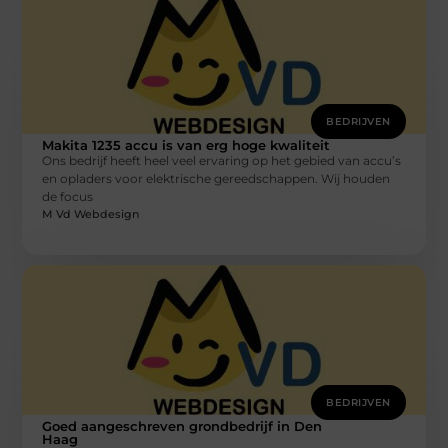
BEDRIJVEN
Makita 1235 accu is van erg hoge kwaliteit
Ons bedrijf heeft heel veel ervaring op het gebied van accu’s
en opladers voor elektrische gereedschappen. Wij houden
de focus
M Vd Webdesign
BEDRIJVEN
Goed aangeschreven grondbedrijf in Den
Haag