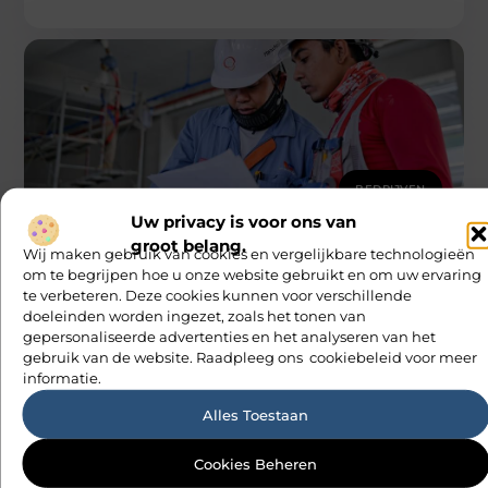
BEDRIJVEN
Hoe vind je een baan in de civiele
Uw privacy is voor ons van
techniek?
groot belang.
Wil je graag aan de slag in de civiele techniek? Dat is heel
Wij maken gebruik van cookies en vergelijkbare technologieën
goed mogelijk, maar je moet wel weten
om te begrijpen hoe u onze website gebruikt en om uw ervaring
M Vd Webdesign
te verbeteren. Deze cookies kunnen voor verschillende
doeleinden worden ingezet, zoals het tonen van
gepersonaliseerde advertenties en het analyseren van het
gebruik van de website. Raadpleeg ons cookiebeleid voor meer
informatie.
Alles Toestaan
Cookies Beheren