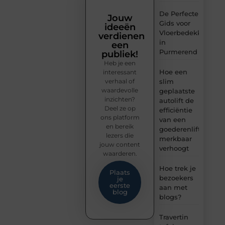
De Perfecte
Jouw
Gids voor
ideeën
Vloerbedekking
verdienen
in
een
Purmerend
publiek!
Heb je een
Hoe een
interessant
verhaal of
slim
waardevolle
geplaatste
inzichten?
autolift de
Deel ze op
efficiëntie
ons platform
van een
en bereik
goederenlift
lezers die
merkbaar
jouw content
verhoogt
waarderen.
Hoe trek je
Plaats
bezoekers
je
eerste
aan met
blog
blogs?
Travertin