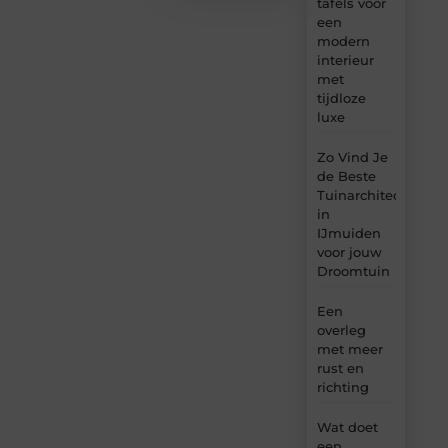
tafels voor
een
modern
interieur
met
tijdloze
luxe
Zo Vind Je
de Beste
Tuinarchitect
in
IJmuiden
voor jouw
Droomtuin
Een
overleg
met meer
rust en
richting
Wat doet
een