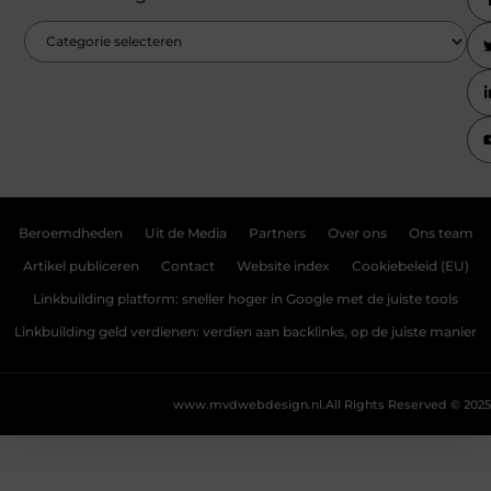
Beroemdheden
Uit de Media
Partners
Over ons
Ons team
Artikel publiceren
Contact
Website index
Cookiebeleid (EU)
Linkbuilding platform: sneller hoger in Google met de juiste tools
Linkbuilding geld verdienen: verdien aan backlinks, op de juiste manier
www.mvdwebdesign.nl.
All Rights Reserved © 2025