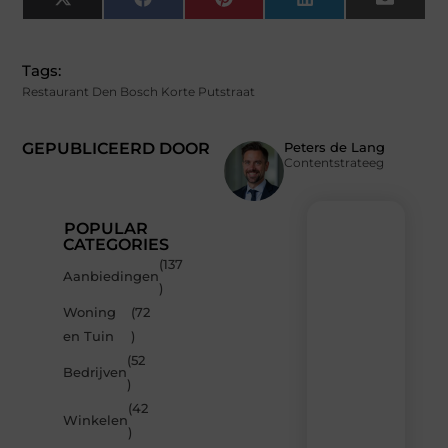
X
Facebook
Pinterest
LinkedIn
Email
(Twitter)
Tags:
Restaurant Den Bosch Korte Putstraat
GEPUBLICEERD DOOR
Peters de Lang
Contentstrateeg
POPULAR
CATEGORIES
(137
Recente
Aanbiedingen
)
berichten
Woning
(72
Laat
en Tuin
)
je
inspireren
(52
Bedrijven
door
)
de
(42
nieuwste
Winkelen
artikelen
)
van