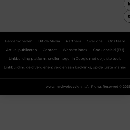
Beroemdheden
Uit de Media
Partners
Over ons
Ons team
Artikel publiceren
Contact
Website index
Cookiebeleid (EU)
Linkbuilding platform: sneller hoger in Google met de juiste tools
Linkbuilding geld verdienen: verdien aan backlinks, op de juiste manier
www.mvdwebdesign.nl.
All Rights Reserved © 2025