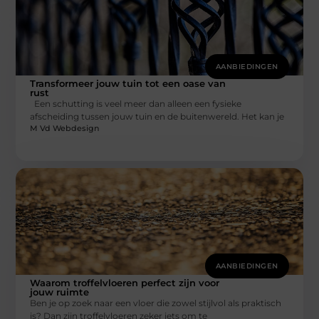
AANBIEDINGEN
Transformeer jouw tuin tot een oase van
rust
Een schutting is veel meer dan alleen een fysieke
afscheiding tussen jouw tuin en de buitenwereld. Het kan je
M Vd Webdesign
AANBIEDINGEN
Waarom troffelvloeren perfect zijn voor
jouw ruimte
Ben je op zoek naar een vloer die zowel stijlvol als praktisch
is? Dan zijn troffelvloeren zeker iets om te