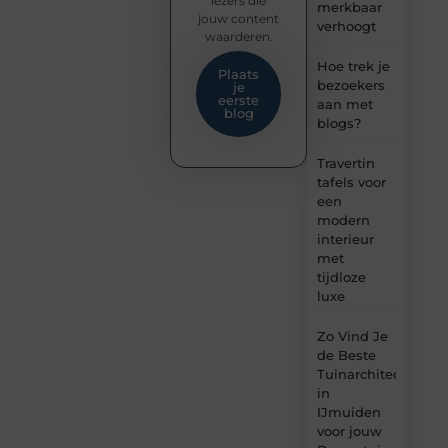
lezers die
merkbaar
jouw content
verhoogt
waarderen.
Hoe trek je
Plaats
bezoekers
je
eerste
aan met
blog
blogs?
Travertin
tafels voor
een
modern
interieur
met
tijdloze
luxe
Zo Vind Je
de Beste
Tuinarchitect
in
IJmuiden
voor jouw