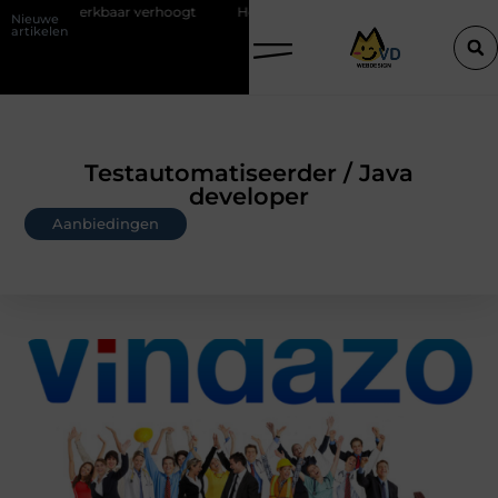
r verhoogt
Hoe trek je bezoekers aan met blogs?
Travertin tafel
Nieuwe
artikelen
Testautomatiseerder / Java
developer
Aanbiedingen