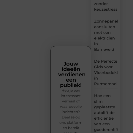
zonder
keuzestress
Zonnepanelen
aansluiten
met een
elektricien
in
Barneveld
De Perfecte
Jouw
Gids voor
ideeën
Vloerbedekking
verdienen
in
een
Purmerend
publiek!
Heb je een
Hoe een
interessant
verhaal of
slim
waardevolle
geplaatste
inzichten?
autolift de
Deel ze op
efficiëntie
ons platform
van een
en bereik
goederenlift