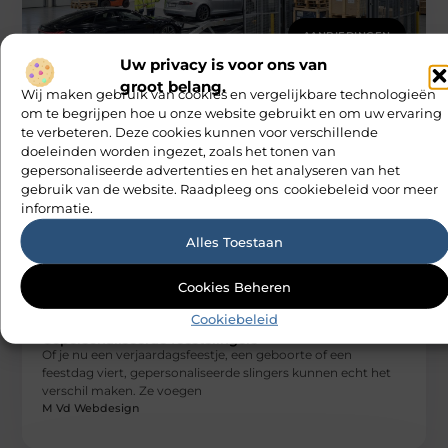
AANBIEDINGEN
Hoe een slim geplaatste autolift de
Uw privacy is voor ons van
efficiëntie van een goederenlift merkbaar
verhoogt
groot belang.
Wij maken gebruik van cookies en vergelijkbare technologieën
Stel je voor dat leveringen elkaar in de weg zitten bij de
om te begrijpen hoe u onze website gebruikt en om uw ervaring
laadzone en dat een volle lift telkens moet
te verbeteren. Deze cookies kunnen voor verschillende
M Vd Webdesign
doeleinden worden ingezet, zoals het tonen van
gepersonaliseerde advertenties en het analyseren van het
gebruik van de website. Raadpleeg ons cookiebeleid voor meer
informatie.
Alles Toestaan
Cookies Beheren
AANBIEDINGEN
Cookiebeleid
Gepersonaliseerde feestslingers
Of je nu een verjaardagsfeestje, een geboorte of een
feestdag viert, gepersonaliseerde slingers kunnen echt het
verschil maken. Ze voegen
M Vd Webdesign