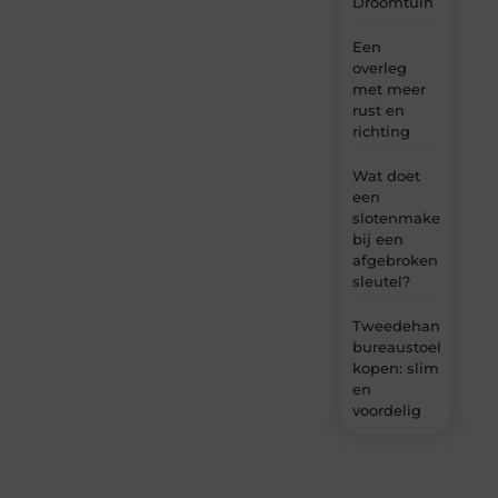
Droomtuin
Een
overleg
met meer
rust en
richting
Wat doet
een
slotenmaker
bij een
afgebroken
sleutel?
Tweedehands
bureaustoel
kopen: slim
en
voordelig