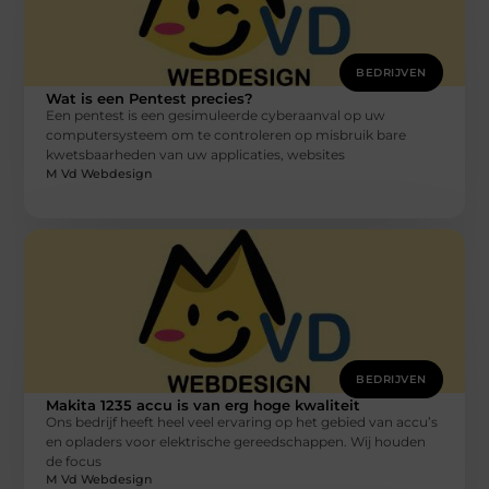
BEDRIJVEN
Wat is een Pentest precies?
Een pentest is een gesimuleerde cyberaanval op uw
computersysteem om te controleren op misbruik bare
kwetsbaarheden van uw applicaties, websites
M Vd Webdesign
BEDRIJVEN
Makita 1235 accu is van erg hoge kwaliteit
Ons bedrijf heeft heel veel ervaring op het gebied van accu’s
en opladers voor elektrische gereedschappen. Wij houden
de focus
M Vd Webdesign