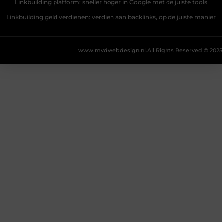
Linkbuilding platform: sneller hoger in Google met de juiste tools
Linkbuilding geld verdienen: verdien aan backlinks, op de juiste manier
www.mvdwebdesign.nl.
All Rights Reserved © 2025