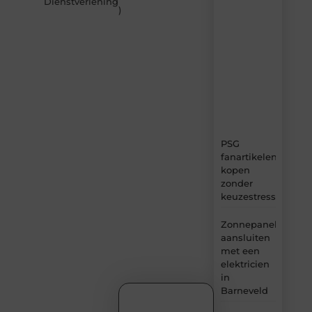
Dienstverlening
)
–
dagelijks
verse
content,
boordevol
ideeën,
tips
en
inzichten.
PSG
fanartikelen
kopen
zonder
keuzestress
Zonnepanelen
aansluiten
met een
elektricien
in
Barneveld