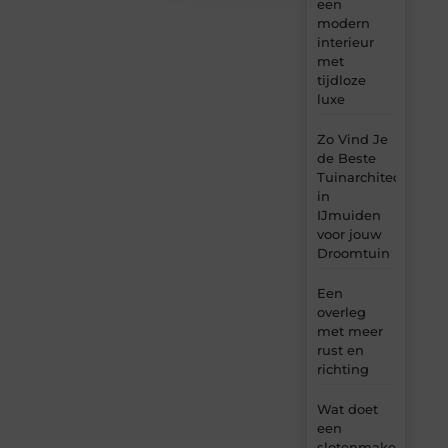
een
modern
interieur
met
tijdloze
luxe
Zo Vind Je
de Beste
Tuinarchitect
in
IJmuiden
voor jouw
Droomtuin
Een
overleg
met meer
rust en
richting
Wat doet
een
slotenmaker