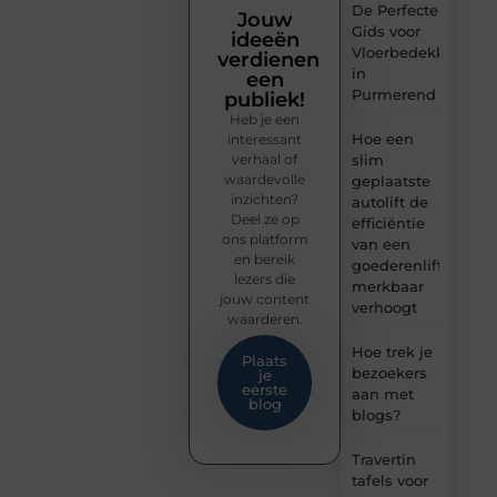
De Perfecte
Jouw
Gids voor
ideeën
Vloerbedekking
verdienen
in
een
Purmerend
publiek!
Heb je een
Hoe een
interessant
verhaal of
slim
waardevolle
geplaatste
inzichten?
autolift de
Deel ze op
efficiëntie
ons platform
van een
en bereik
goederenlift
lezers die
merkbaar
jouw content
verhoogt
waarderen.
Hoe trek je
Plaats
bezoekers
je
eerste
aan met
blog
blogs?
Travertin
tafels voor