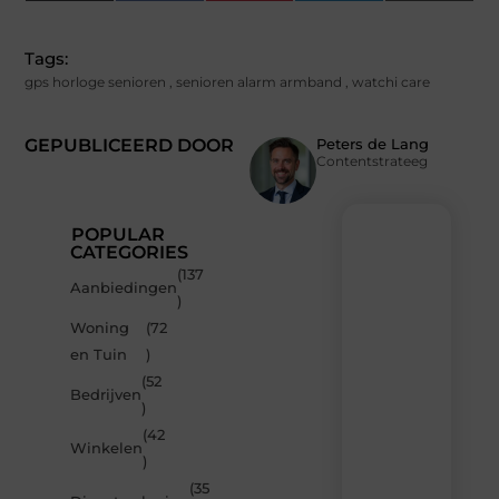
(Twitter)
Tags:
gps horloge senioren
,
senioren alarm armband
,
watchi care
GEPUBLICEERD DOOR
Peters de Lang
Contentstrateeg
POPULAR
CATEGORIES
(137
Recente
Aanbiedingen
)
berichten
Woning
(72
Laat
en Tuin
)
je
inspireren
(52
Bedrijven
door
)
de
(42
nieuwste
Winkelen
artikelen
)
van
(35
MvdWebdesign.nl