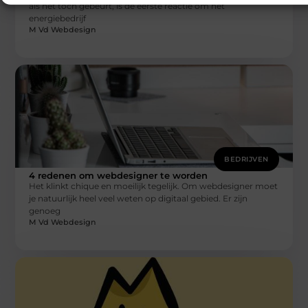
als het toch gebeurt, is de eerste reactie om het
energiebedrijf
M Vd Webdesign
BEDRIJVEN
4 redenen om webdesigner te worden
Het klinkt chique en moeilijk tegelijk. Om webdesigner moet
je natuurlijk heel veel weten op digitaal gebied. Er zijn
genoeg
M Vd Webdesign