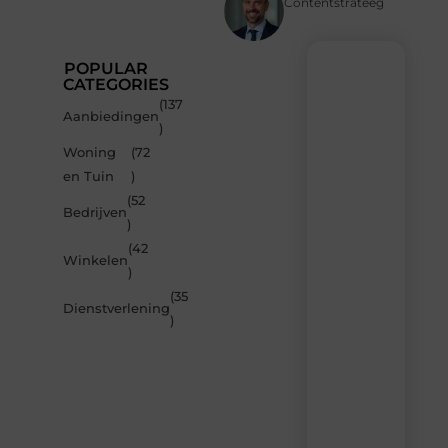
Contentstrateeg
POPULAR
CATEGORIES
(137
Recente
Aanbiedingen
)
berichten
Woning
(72
Laat
en Tuin
)
je
inspireren
(52
Bedrijven
door
)
de
(42
nieuwste
Winkelen
artikelen
)
van
(35
MvdWebdesign.nl
Dienstverlening
)
–
dagelijks
verse
content,
boordevol
ideeën,
tips