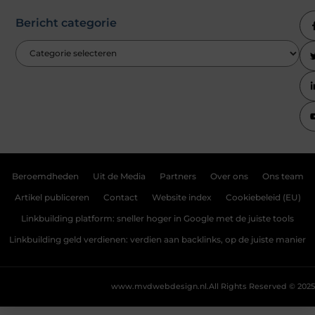
Bericht categorie
Beroemdheden
Uit de Media
Partners
Over ons
Ons team
Artikel publiceren
Contact
Website index
Cookiebeleid (EU)
Linkbuilding platform: sneller hoger in Google met de juiste tools
Linkbuilding geld verdienen: verdien aan backlinks, op de juiste manier
www.mvdwebdesign.nl.
All Rights Reserved © 2025