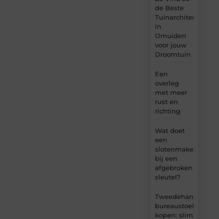
de Beste
Tuinarchitect
in
IJmuiden
voor jouw
Droomtuin
Een
overleg
met meer
rust en
richting
Wat doet
een
slotenmaker
bij een
afgebroken
sleutel?
Tweedehands
bureaustoel
kopen: slim