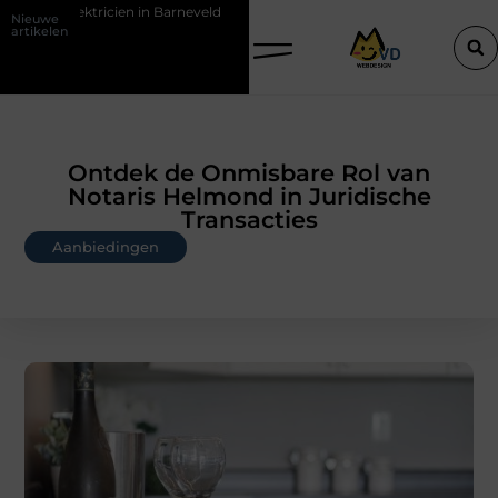
Barneveld
De Perfecte Gids voor Vloerbedekking in Purmerend
H
Nieuwe
artikelen
Ontdek de Onmisbare Rol van
Notaris Helmond in Juridische
Transacties
Aanbiedingen