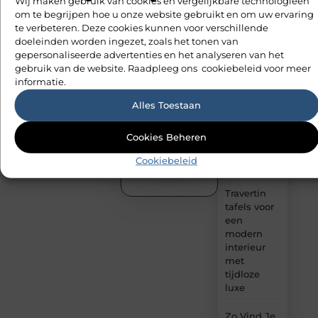
Wij maken gebruik van cookies en vergelijkbare technologieën
verhaal of
slim
om te begrijpen hoe u onze website gebruikt en om uw ervaring
waardevolle
geplaatste
inzichten?
te verbeteren. Deze cookies kunnen voor verschillende
autolift de
Deel ze op
doeleinden worden ingezet, zoals het tonen van
efficiëntie
ons platform
gepersonaliseerde advertenties en het analyseren van het
van een
en bereik
gebruik van de website. Raadpleeg ons cookiebeleid voor meer
goederenlift
lezers die
informatie.
merkbaar
jouw content
verhoogt
waarderen.
Alles Toestaan
Hoe trek je
Plaats
Cookies Beheren
bezoekers
je
eerste
aan met
blog
Cookiebeleid
blogs?
Travertin
tafels voor
een
modern
interieur
met
tijdloze
luxe
Zo Vind Je