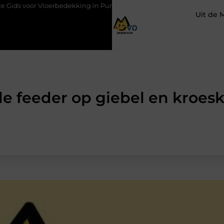
or Vloerbedekking in Purmerend
Hoe een slim geplaatste autoli
Uit de 
e feeder op giebel en kroes