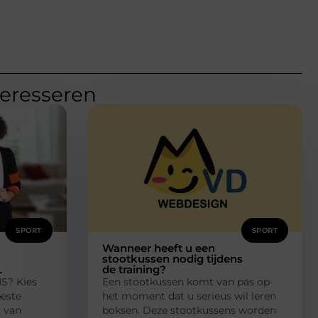
teresseren
SPORT
SPORT
Wanneer heeft u een
stootkussen nodig tijdens
L
de training?
MS? Kies
Een stootkussen komt van pas op
beste
het moment dat u serieus wil leren
t van
boksen. Deze stootkussens worden