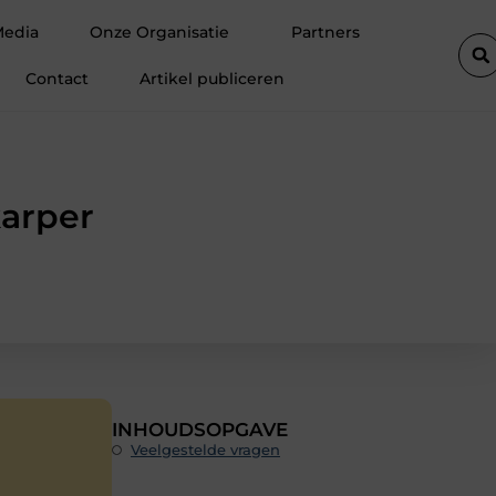
ft de efficiëntie van een goederenlift merkbaar verhoogt
Hoe tr
Media
Onze Organisatie
Partners
Contact
Artikel publiceren
karper
INHOUDSOPGAVE
Veelgestelde vragen