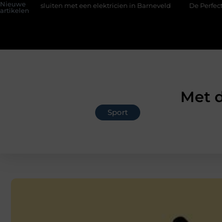
Nieuwe
nsluiten met een elektricien in Barneveld
De Perfecte Gids vo
artikelen
Met d
Sport