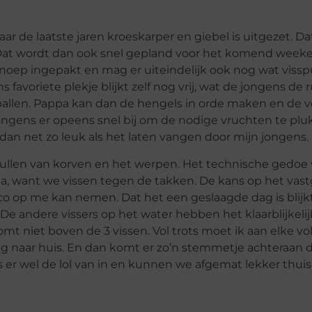
r de laatste jaren kroeskarper en giebel is uitgezet. Da
 Dat wordt dan ook snel gepland voor het komend wee
noep ingepakt en mag er uiteindelijk ook nog wat visspu
favoriete plekje blijkt zelf nog vrij, wat de jongens de 
ballen. Pappa kan dan de hengels in orde maken en de 
jongens er opeens snel bij om de nodige vruchten te pl
s dan net zo leuk als het laten vangen door mijn jongens.
vullen van korven en het werpen. Het technische gedoe
ima, want we vissen tegen de takken. De kans op het vas
sico op me kan nemen. Dat het een geslaagde dag is blijkt
De andere vissers op het water hebben het klaarblijkeli
mt niet boven de 3 vissen. Vol trots moet ik aan elke v
 naar huis. En dan komt er zo’n stemmetje achteraan da
 er wel de lol van in en kunnen we afgemat lekker thui