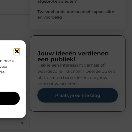
afgebroken sleutel?
Tweedehands bureaustoel kopen: slim
en voordelig
▼
Jouw ideeën verdienen
een publiek!
en hoe u
Heb je een interessant verhaal of
voor
▼
waardevolle inzichten? Deel ze op ons
rde
platform en bereik lezers die jouw
content waarderen.
▼
Plaats je eerste blog
▼
▼