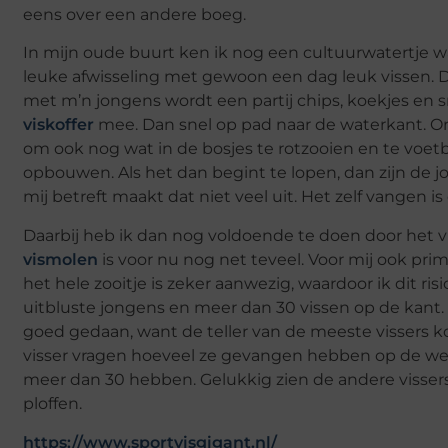
eens over een andere boeg.
In mijn oude buurt ken ik nog een cultuurwatertje waa
leuke afwisseling met gewoon een dag leuk vissen.
met m’n jongens wordt een partij chips, koekjes en s
viskoffer
mee. Dan snel op pad naar de waterkant. Ons 
om ook nog wat in de bosjes te rotzooien en te voet
opbouwen. Als het dan begint te lopen, dan zijn de 
mij betreft maakt dat niet veel uit. Het zelf vangen i
Daarbij heb ik dan nog voldoende te doen door het 
vismolen
is voor nu nog net teveel. Voor mij ook pr
het hele zooitje is zeker aanwezig, waardoor ik dit ri
uitbluste jongens en meer dan 30 vissen op de kant. 
goed gedaan, want de teller van de meeste vissers ko
visser vragen hoeveel ze gevangen hebben op de weg
meer dan 30 hebben. Gelukkig zien de andere vissers
ploffen.
https://www.sportvisgigant.nl/