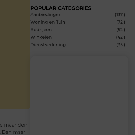
POPULAR CATEGORIES
Aanbiedingen
(137 )
Woning en Tuin
(72 )
Bedrijven
(52 )
Winkelen
(42 )
Dienstverlening
(35 )
Recente berichten
Laat je inspireren door de nieuwste
artikelen van MvdWebdesign.nl –
dagelijks verse content, boordevol
ideeën, tips en inzichten.
tste maanden
. Dan maar