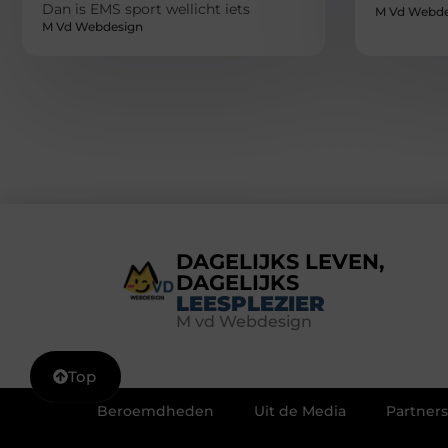
Dan is EMS sport wellicht iets
M Vd Webde
M Vd Webdesign
DAGELIJKS LEVEN,
DAGELIJKS
LEESPLEZIER
M vd Webdesign
Top
Beroemdheden
Uit de Media
Partners