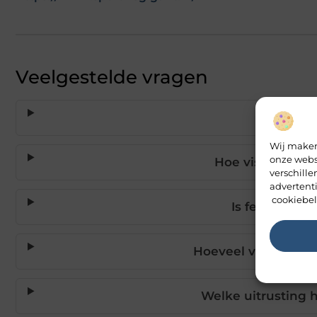
Veelgestelde vragen
Wat zijn 
Wij maken
onze webs
Hoe vis je het b
verschill
advertent
cookiebel
Is feederviss
Hoeveel vissen kun 
Welke uitrusting h