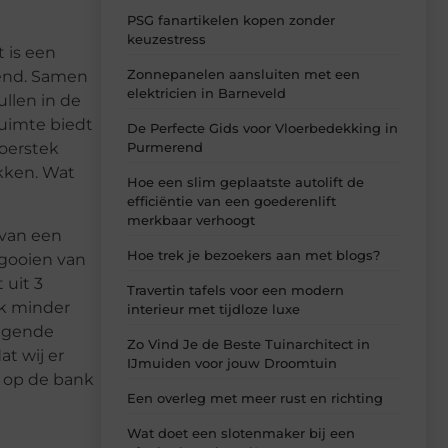
PSG fanartikelen kopen zonder
keuzestress
t is een
Zonnepanelen aansluiten met een
kend. Samen
elektricien in Barneveld
llen in de
ruimte biedt
De Perfecte Gids voor Vloerbedekking in
Purmerend
voerstek
ukken. Wat
Hoe een slim geplaatste autolift de
efficiëntie van een goederenlift
merkbaar verhoogt
 van een
Hoe trek je bezoekers aan met blogs?
tgooien van
 uit 3
Travertin tafels voor een modern
jk minder
interieur met tijdloze luxe
olgende
Zo Vind Je de Beste Tuinarchitect in
t wij er
IJmuiden voor jouw Droomtuin
s op de bank
Een overleg met meer rust en richting
Wat doet een slotenmaker bij een