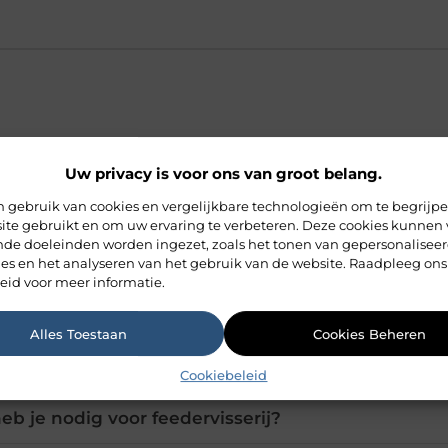
giebel en kroeskarper?
Uw privacy is voor ons van groot belang.
 gebruik van cookies en vergelijkbare technologieën om te begrijp
ite gebruikt en om uw ervaring te verbeteren. Deze cookies kunnen 
este met de feeder op giebel?
ende doeleinden worden ingezet, zoals het tonen van gepersonalisee
ies en het analyseren van het gebruik van de website. Raadpleeg ons
eid voor meer informatie.
erij geschikt voor kinderen?
Alles Toestaan
Cookies Beheren
je verwachten bij feedervisserij?
Cookiebeleid
eb je nodig voor feedervisserij?