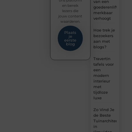
ons platform
van een
en bereik
goederenlift
lezers die
merkbaar
jouw content
verhoogt
waarderen.
Hoe trek je
Plaats
bezoekers
je
eerste
aan met
blog
blogs?
Travertin
tafels voor
een
modern
interieur
met
tijdloze
luxe
Zo Vind Je
de Beste
Tuinarchitect
in