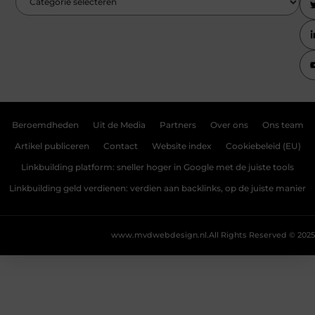
Beroemdheden
Uit de Media
Partners
Over ons
Ons team
Artikel publiceren
Contact
Website index
Cookiebeleid (EU)
Linkbuilding platform: sneller hoger in Google met de juiste tools
Linkbuilding geld verdienen: verdien aan backlinks, op de juiste manier
www.mvdwebdesign.nl.
All Rights Reserved © 2025