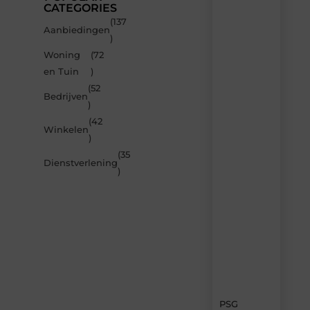
CATEGORIES
(137
Recente
Aanbiedingen
)
berichten
Woning
(72
Laat
en Tuin
)
je
inspireren
(52
Bedrijven
door
)
de
(42
nieuwste
Winkelen
artikelen
)
van
(35
MvdWebdesign.nl
Dienstverlening
)
–
dagelijks
verse
content,
boordevol
ideeën,
tips
en
inzichten.
PSG