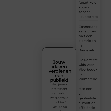
fanartikelen
kopen
zonder
keuzestress
Zonnepanelen
aansluiten
met een
elektricien
in
Barneveld
De Perfecte
Jouw
Gids voor
ideeën
Vloerbedekking
verdienen
in
een
Purmerend
publiek!
Heb je een
Hoe een
interessant
verhaal of
slim
waardevolle
geplaatste
inzichten?
autolift de
Deel ze op
efficiëntie