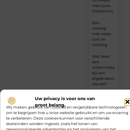
IJmuiden
voor jouw
Droomtuin
Een
overleg
met meer
rust en
richting
Wat doet
een
slotenmaker
bij een
afgebroken
sleutel?
Tweedehands
Uw privacy is voor ons van
bureaustoel
groot belang.
kopen: slim
Wij maken gebruik van cookies en vergelijkbare technologieën
en
om te begrijpen hoe u onze website gebruikt en om uw ervaring
voordelig
te verbeteren. Deze cookies kunnen voor verschillende
doeleinden worden ingezet, zoals het tonen van
gepersonaliseerde advertenties en het analyseren van het