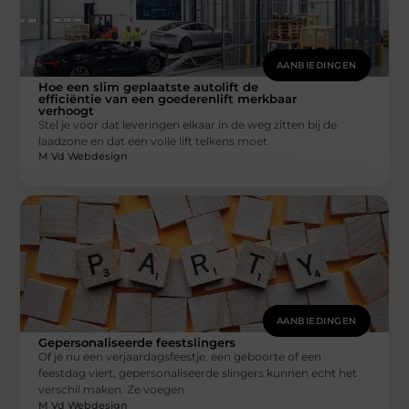
AANBIEDINGEN
Hoe een slim geplaatste autolift de
efficiëntie van een goederenlift merkbaar
verhoogt
Stel je voor dat leveringen elkaar in de weg zitten bij de
laadzone en dat een volle lift telkens moet
M Vd Webdesign
AANBIEDINGEN
Gepersonaliseerde feestslingers
Of je nu een verjaardagsfeestje, een geboorte of een
feestdag viert, gepersonaliseerde slingers kunnen echt het
verschil maken. Ze voegen
M Vd Webdesign