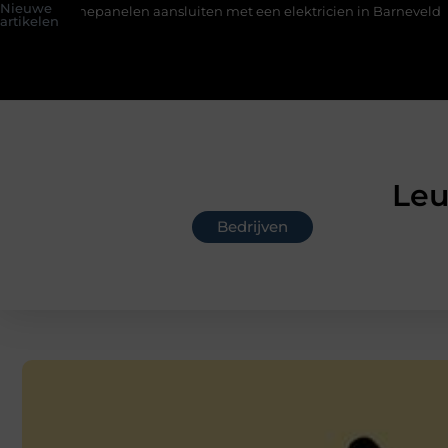
Nieuwe
nelen aansluiten met een elektricien in Barneveld
De Perfect
artikelen
Leu
Bedrijven