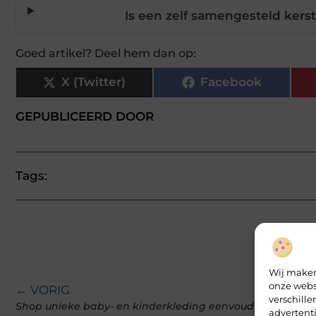
Is een zelf samengesteld kers
Goed artikel? Deel hem dan op:
X (Twitter)
Facebook
GEPUBLICEERD DOOR
Tags:
Wij maken
onze webs
← VORIG
verschill
Shop unieke baby- en kinderkleding eenvoudig online
advertent