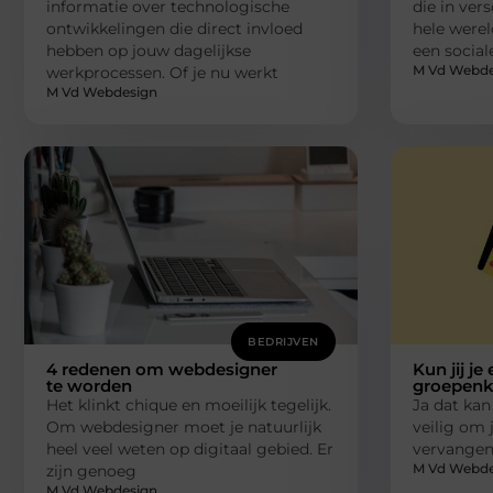
informatie over technologische
die in ver
ontwikkelingen die direct invloed
hele werel
hebben op jouw dagelijkse
een social
M Vd Webde
werkprocessen. Of je nu werkt
M Vd Webdesign
BEDRIJVEN
4 redenen om webdesigner
Kun jij je
te worden
groepenk
Het klinkt chique en moeilijk tegelijk.
Ja dat kan
Om webdesigner moet je natuurlijk
veilig om 
heel veel weten op digitaal gebied. Er
vervangen.
M Vd Webde
zijn genoeg
M Vd Webdesign