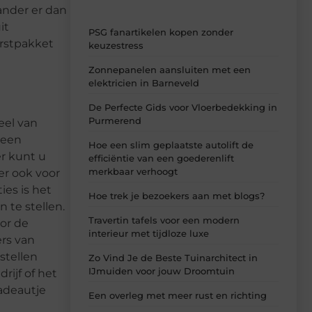
ander er dan
it
PSG fanartikelen kopen zonder
erstpakket
keuzestress
Zonnepanelen aansluiten met een
elektricien in Barneveld
De Perfecte Gids voor Vloerbedekking in
Purmerend
eel van
 een
Hoe een slim geplaatste autolift de
er kunt u
efficiëntie van een goederenlift
merkbaar verhoogt
er ook voor
ies is het
Hoe trek je bezoekers aan met blogs?
 te stellen.
Travertin tafels voor een modern
oor de
interieur met tijdloze luxe
ers van
stellen
Zo Vind Je de Beste Tuinarchitect in
IJmuiden voor jouw Droomtuin
ijf of het
cadeautje
Een overleg met meer rust en richting