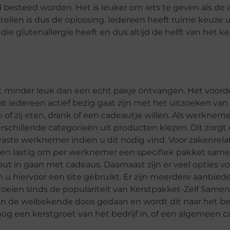
d besteed worden. Het is leuker om iets te geven als de 
tellen is dus de oplossing. Iedereen heeft ruime keuze u
die glutenallergie heeft en dus altijd de helft van het k
dit minder leuk dan een echt pakje ontvangen. Het voord
at iedereen actief bezig gaat zijn met het uitzoeken van
en of zij eten, drank of een cadeautje willen. Als werknem
schillende categorieën uit producten kiezen. Dit zorgt 
vaste werknemer indien u dit nodig vind. Voor zakenrelat
k en lastig om per werknemer een specifiek pakket samen
ut in gaan met cadeaus. Daarnaast zijn er veel opties v
u hiervoor een site gebruikt. Er zijn meerdere aanbied
groeien sinds de populariteit van Kerstpakket-Zelf Samen
n de welbekende doos gedaan en wordt dit naar het bedr
og een kerstgroet van het bedrijf in, of een algemeen 