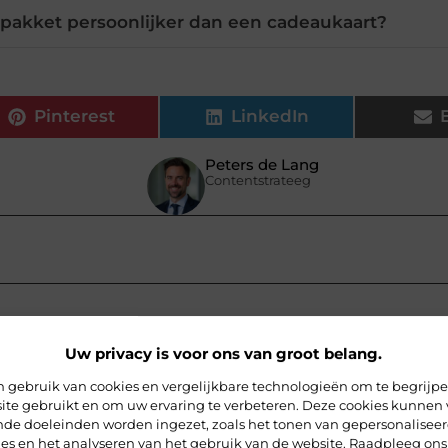
tpakket persoonlijker dan een cadeaukaart?
Pinterest
LinkedIn
Peters de Lang
Contentstrateeg
Uw privacy is voor ons van groot belang.
 gebruik van cookies en vergelijkbare technologieën om te begrijp
ite gebruikt en om uw ervaring te verbeteren. Deze cookies kunnen 
ende doeleinden worden ingezet, zoals het tonen van gepersonalisee
ies en het analyseren van het gebruik van de website. Raadpleeg ons