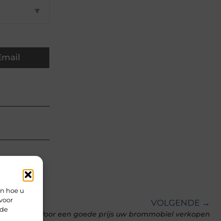
▼
Email
en hoe u
voor
VOLGENDE →
rde
Voor een goede prijs uw brommobiel verkopen