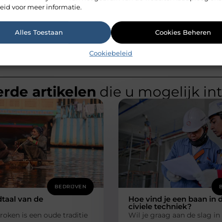
eid voor meer informatie.
Alles Toestaan
Cookies Beheren
Cookiebeleid
rde artikelen
die u mogelijk in
BEDRIJVEN
taal van de
Hoe vind je een baan in 
civiele techniek?
roken is een oude traditie
Wil je graag aan de slag in 