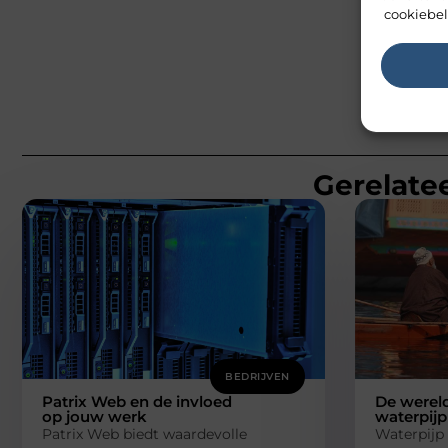
cookiebel
Gerelatee
BEDRIJVEN
Patrix Web en de invloed
De wereld
op jouw werk
waterpijp
Patrix Web biedt waardevolle
Waterpijp 