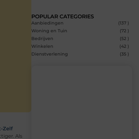
POPULAR CATEGORIES
Aanbiedingen
(137 )
Woning en Tuin
(72 )
Bedrijven
(52 )
Winkelen
(42 )
Dienstverlening
(35 )
Recente berichten
Laat je inspireren door de nieuwste
artikelen van MvdWebdesign.nl –
dagelijks verse content, boordevol
ideeën, tips en inzichten.
-Zelf
iger. Als