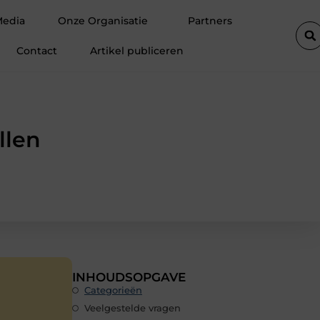
te autolift de efficiëntie van een goederenlift merkbaar verhoogt
Media
Onze Organisatie
Partners
Contact
Artikel publiceren
llen
INHOUDSOPGAVE
Categorieën
Veelgestelde vragen