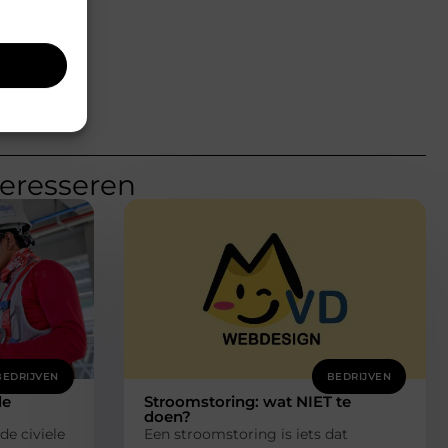
teresseren
BEDRIJVEN
BEDRIJVEN
de
Stroomstoring: wat NIET te
doen?
de civiele
Een stroomstoring is iets dat