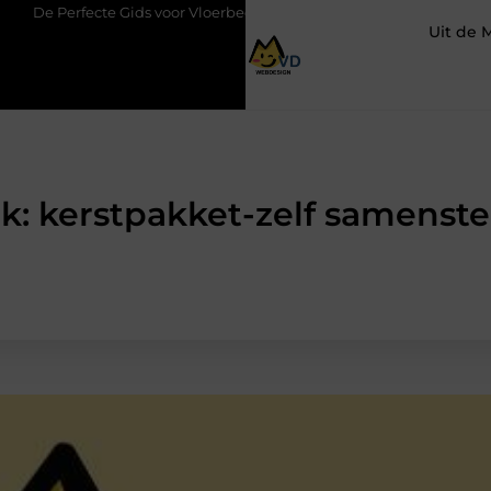
e Gids voor Vloerbedekking in Purmerend
Hoe een slim geplaats
Uit de 
k: kerstpakket-zelf samenste